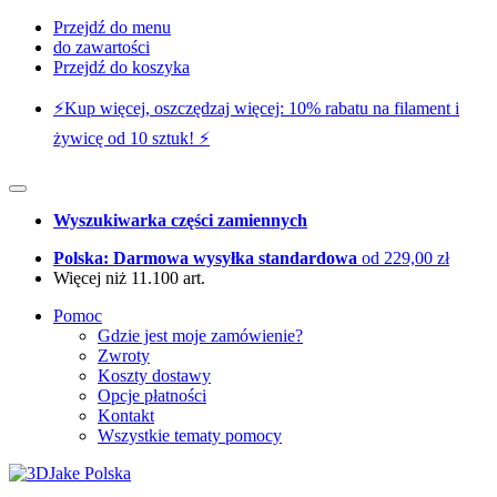
Przejdź do menu
do zawartości
Przejdź do koszyka
⚡️Kup więcej, oszczędzaj więcej: 10% rabatu na filament i
żywicę od 10 sztuk! ⚡️
Wyszukiwarka części zamiennych
Polska: Darmowa wysyłka standardowa
od 229,00 zł
Więcej niż 11.100 art.
Pomoc
Gdzie jest moje zamówienie?
Zwroty
Koszty dostawy
Opcje płatności
Kontakt
Wszystkie tematy pomocy