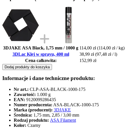
3DJAKE ASA Black, 1,75 mm / 1000 g
114,00 zł
(114,00 zł / kg)
3DLac Klej w sprayu, 400 ml
38,99 zł
(97,48 zł / l)
Cena całkowita:
152,99 zł
Dodaj produkty do koszyka
Informacje i dane techniczne produktu:
Nr art.:
CLP-ASA-BLACK-1000-175
Zawartość:
1.000 g
EAN:
9120099286435
Numer producenta:
ASA-BLACK-1000-175
Marka (producent):
3DJAKE
Średnica:
1,75 mm, 2,85 / 3,00 mm
Rodzaj produktu:
ASA Filament
Kolor:
Czarny