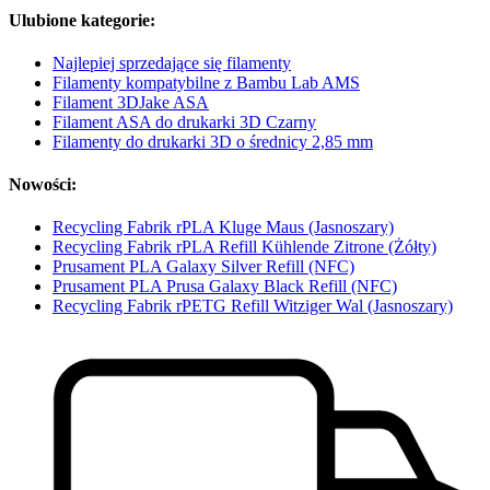
Ulubione kategorie:
Najlepiej sprzedające się filamenty
Filamenty kompatybilne z Bambu Lab AMS
Filament 3DJake ASA
Filament ASA do drukarki 3D Czarny
Filamenty do drukarki 3D o średnicy 2,85 mm
Nowości:
Recycling Fabrik rPLA Kluge Maus (Jasnoszary)
Recycling Fabrik rPLA Refill Kühlende Zitrone (Żółty)
Prusament PLA Galaxy Silver Refill (NFC)
Prusament PLA Prusa Galaxy Black Refill (NFC)
Recycling Fabrik rPETG Refill Witziger Wal (Jasnoszary)