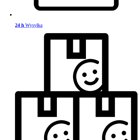
24 h
Wysyłka