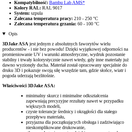
Kompatybilność:
Bambu Lab AMS*
Kolory RAL:
RAL 9017
System:
szpula
Zalecana temperatura pracy:
210 - 250 °C
Zalecana temperatura grzania:
60 - 100 °C
Opis
3DJake ASA
jest jednym z absolutnych faworytów wielu
producentów - i nie bez powodu! Dzięki wyjątkowej odporności na
promieniowanie UV i warunki atmosferyczne, wydruk pozostanie
stabilny i trwały kolorystycznie nawet wtedy, gdy inne materiały już
dawno wyzionęły ducha. Materiał został opracowany specjalnie do
druku 3D i pokazuje swoją siłę wszędzie tam, gdzie słońce, wiatr i
pogoda uderzają bezlitośnie.
Właściwości 3DJake ASA:
minimalny skurcz i minimalne odkształcenia
zapewniają precyzyjne rezultaty nawet w przypadku
większych modeli,
czyste tolerancje średnicy i okrągłości dla stałego
przepływu materiału,
przyjazna dla początkujących obsługa i zadziwiająco
nieskomplikowane drukowanie,