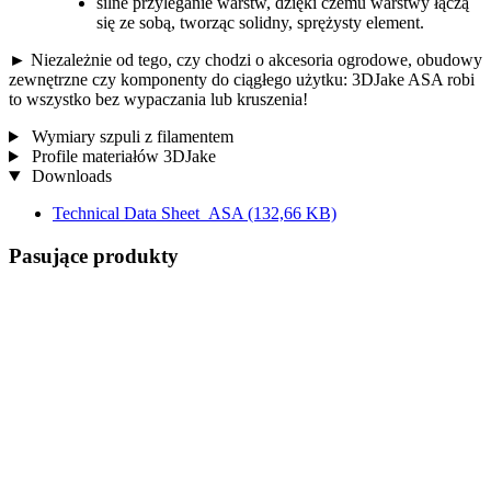
silne przyleganie warstw, dzięki czemu warstwy łączą
się ze sobą, tworząc solidny, sprężysty element.
► Niezależnie od tego, czy chodzi o akcesoria ogrodowe, obudowy
zewnętrzne czy komponenty do ciągłego użytku: 3DJake ASA robi
to wszystko bez wypaczania lub kruszenia!
Wymiary szpuli z filamentem
Profile materiałów 3DJake
Downloads
Technical Data Sheet_ASA
(132,66 KB)
Pasujące produkty