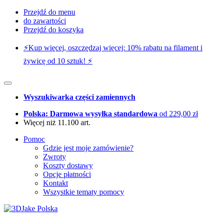
Przejdź do menu
do zawartości
Przejdź do koszyka
⚡️Kup więcej, oszczędzaj więcej: 10% rabatu na filament i
żywicę od 10 sztuk! ⚡️
Wyszukiwarka części zamiennych
Polska: Darmowa wysyłka standardowa
od 229,00 zł
Więcej niż 11.100 art.
Pomoc
Gdzie jest moje zamówienie?
Zwroty
Koszty dostawy
Opcje płatności
Kontakt
Wszystkie tematy pomocy