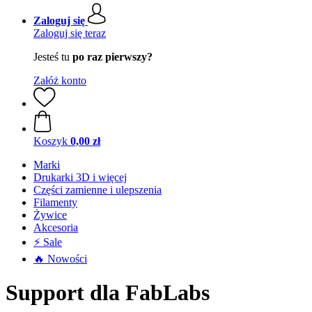
Zaloguj się
Zaloguj się teraz
Jesteś tu
po raz pierwszy?
Załóż konto
Koszyk
0,00 zł
Marki
Drukarki 3D i więcej
Części zamienne i ulepszenia
Filamenty
Żywice
Akcesoria
⚡ Sale
🔥 Nowości
Support dla FabLabs