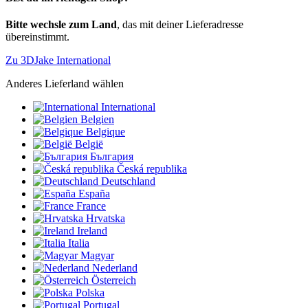
Bitte wechsle zum Land
, das mit deiner Lieferadresse
übereinstimmt.
Zu 3DJake International
Anderes Lieferland wählen
International
Belgien
Belgique
België
България
Česká republika
Deutschland
España
France
Hrvatska
Ireland
Italia
Magyar
Nederland
Österreich
Polska
Portugal