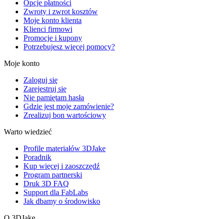
Opcje płatności
Zwroty i zwrot kosztów
Moje konto klienta
Klienci firmowi
Promocje i kupony
Potrzebujesz więcej pomocy?
Moje konto
Zaloguj się
Zarejestruj się
Nie pamiętam hasła
Gdzie jest moje zamówienie?
Zrealizuj bon wartościowy
Warto wiedzieć
Profile materiałów 3DJake
Poradnik
Kup więcej i zaoszczędź
Program partnerski
Druk 3D FAQ
Support dla FabLabs
Jak dbamy o środowisko
O 3DJake