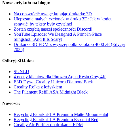
Nowe artykułu na blogu:
Na co zwrócić uwagę kupując drukarkę 3D
Ulepszanie małych czcionek w druku 3D: Jak w końcu
sprawić, by teksty były czytelne!
Zostań częścią naszej społeczności Discord!
YouTube Episode: We Designed A Print-In-Place
Slingshot...And It Is Scary!
Drukarka 3D FDM z wyższej półki za około 4000 zł! (Edycja
2025)
Odkryj 3DJake:
SUNLU
4 oceny klientów dla Phrozen Aqua Resin Grey 4K
E3D Dysza Creality Unicorn DiamondBack
Creality Rolka z łożyskiem
The Filament Refill ASA Midnight Black
Nowości:
Recycling Fabrik rPLA Premium Matte Monumental
Recycling Fabrik rPLA Premium Essential Red
Creality Air Purifier do drukarek FDM