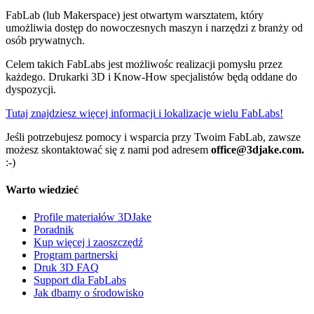
FabLab (lub Makerspace) jest otwartym warsztatem, który
umożliwia dostęp do nowoczesnych maszyn i narzędzi z branży od
osób prywatnych.
Celem takich FabLabs jest możliwośc realizacji pomysłu przez
każdego. Drukarki 3D i Know-How specjalistów będą oddane do
dyspozycji.
Tutaj znajdziesz więcej informacji i lokalizacje wielu FabLabs!
Jeśli potrzebujesz pomocy i wsparcia przy Twoim FabLab, zawsze
możesz skontaktować się z nami pod adresem
office@3djake.com.
:-)
Warto wiedzieć
Profile materiałów 3DJake
Poradnik
Kup więcej i zaoszczędź
Program partnerski
Druk 3D FAQ
Support dla FabLabs
Jak dbamy o środowisko