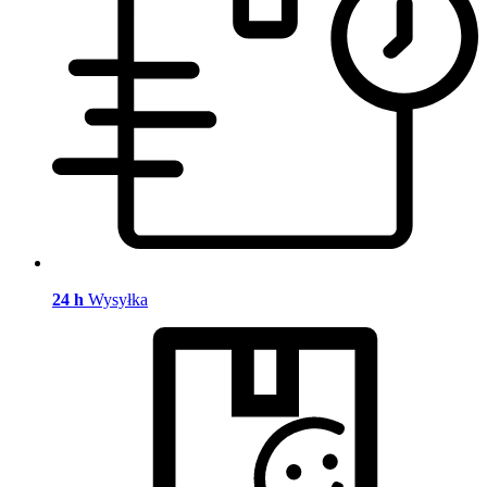
24 h
Wysyłka