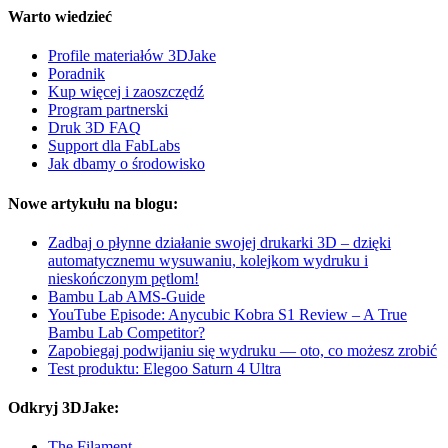
Warto wiedzieć
Profile materiałów 3DJake
Poradnik
Kup więcej i zaoszczędź
Program partnerski
Druk 3D FAQ
Support dla FabLabs
Jak dbamy o środowisko
Nowe artykułu na blogu:
Zadbaj o płynne działanie swojej drukarki 3D – dzięki
automatycznemu wysuwaniu, kolejkom wydruku i
nieskończonym pętlom!
Bambu Lab AMS-Guide
YouTube Episode: Anycubic Kobra S1 Review – A True
Bambu Lab Competitor?
Zapobiegaj podwijaniu się wydruku — oto, co możesz zrobić
Test produktu: Elegoo Saturn 4 Ultra
Odkryj 3DJake:
The Filament