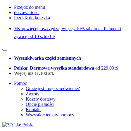
Przejdź do menu
do zawartości
Przejdź do koszyka
⚡️Kup więcej, oszczędzaj więcej: 10% rabatu na filament i
żywicę od 10 sztuk! ⚡️
Wyszukiwarka części zamiennych
Polska: Darmowa wysyłka standardowa
od 229,00 zł
Więcej niż 11.100 art.
Pomoc
Gdzie jest moje zamówienie?
Zwroty
Koszty dostawy
Opcje płatności
Kontakt
Wszystkie tematy pomocy