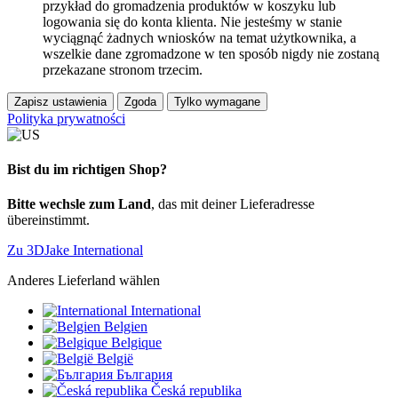
przykład do gromadzenia produktów w koszyku lub
logowania się do konta klienta. Nie jesteśmy w stanie
wyciągnąć żadnych wniosków na temat użytkownika, a
wszelkie dane zgromadzone w ten sposób nigdy nie zostaną
przekazane stronom trzecim.
Zapisz ustawienia
Zgoda
Tylko wymagane
Polityka prywatności
Bist du im richtigen Shop?
Bitte wechsle zum Land
, das mit deiner Lieferadresse
übereinstimmt.
Zu 3DJake International
Anderes Lieferland wählen
International
Belgien
Belgique
België
България
Česká republika