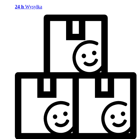
24 h
Wysyłka