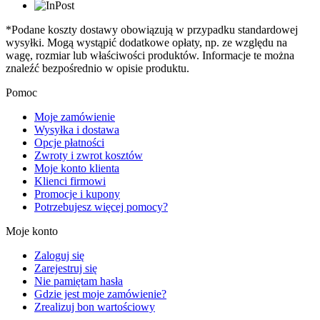
*Podane koszty dostawy obowiązują w przypadku standardowej
wysyłki. Mogą wystąpić dodatkowe opłaty, np. ze względu na
wagę, rozmiar lub właściwości produktów. Informacje te można
znaleźć bezpośrednio w opisie produktu.
Pomoc
Moje zamówienie
Wysyłka i dostawa
Opcje płatności
Zwroty i zwrot kosztów
Moje konto klienta
Klienci firmowi
Promocje i kupony
Potrzebujesz więcej pomocy?
Moje konto
Zaloguj się
Zarejestruj się
Nie pamiętam hasła
Gdzie jest moje zamówienie?
Zrealizuj bon wartościowy