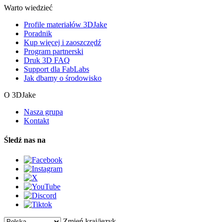
Warto wiedzieć
Profile materiałów 3DJake
Poradnik
Kup więcej i zaoszczędź
Program partnerski
Druk 3D FAQ
Support dla FabLabs
Jak dbamy o środowisko
O 3DJake
Nasza grupa
Kontakt
Śledź nas na
Zmień kraj/język