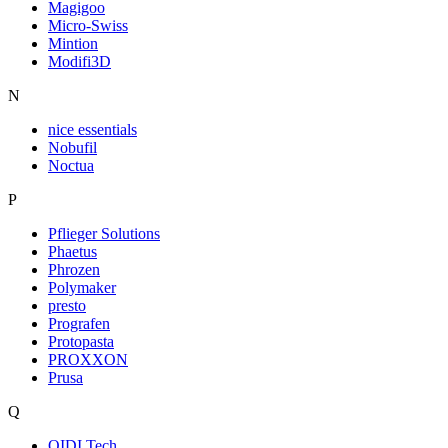
Magigoo
Micro-Swiss
Mintion
Modifi3D
N
nice essentials
Nobufil
Noctua
P
Pflieger Solutions
Phaetus
Phrozen
Polymaker
presto
Prografen
Protopasta
PROXXON
Prusa
Q
QIDI Tech