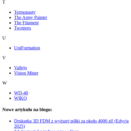
T
Termopasty
The Army Painter
The Filament
Twotrees
U
UniFormation
V
Vallejo
Vision Miner
W
WD-40
WIKO
Nowe artykułu na blogu:
Drukarka 3D FDM z wyższej półki za około 4000 zł! (Edycja
2025)