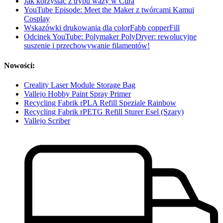
Jak korzystać z trybu wazy w Cura
YouTube Episode: Meet the Maker z twórcami Kamui
Cosplay
Wskazówki drukowania dla colorFabb copperFill
Odcinek YouTube: Polymaker PolyDryer: rewolucyjne
suszenie i przechowywanie filamentów!
Nowości:
Creality Laser Module Storage Bag
Vallejo Hobby Paint Spray Primer
Recycling Fabrik rPLA Refill Speziale Rainbow
Recycling Fabrik rPETG Refill Sturer Esel (Szary)
Vallejo Scriber