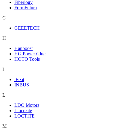
Fiberlogy
FormFutura
G
GEEETECH
H
Hanboost
HG Power Glue
HOTO Tools
I
iFixit
INBUS
L
LDO Motors
Liqcreate
LOCTITE
M