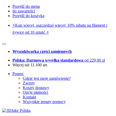
Przejdź do menu
do zawartości
Przejdź do koszyka
⚡️Kup więcej, oszczędzaj więcej: 10% rabatu na filament i
żywicę od 10 sztuk! ⚡️
Wyszukiwarka części zamiennych
Polska: Darmowa wysyłka standardowa
od 229,00 zł
Więcej niż 11.100 art.
Pomoc
Gdzie jest moje zamówienie?
Zwroty
Koszty dostawy
Opcje płatności
Kontakt
Wszystkie tematy pomocy