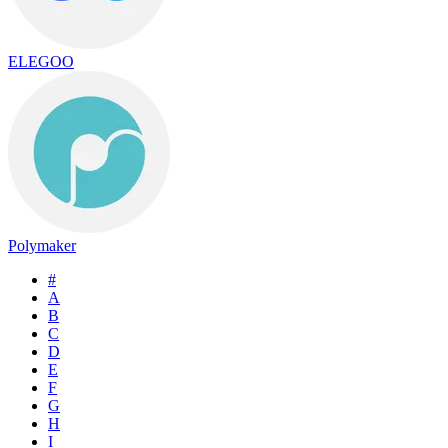
ELEGOO
Polymaker
#
A
B
C
D
E
F
G
H
I