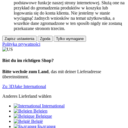
podstawowe funkcje naszej strony internetowej. Służą one na
przykład do gromadzenia produktów w koszyku lub
logowania się do konta klienta. Nie jesteśmy w stanie
wyciągnąć żadnych wniosków na temat użytkownika, a
wszelkie dane zgromadzone w ten sposób nigdy nie zostaną
przekazane stronom trzecim.
Zapisz ustawienia
Zgoda
Tylko wymagane
Polityka prywatności
Bist du im richtigen Shop?
Bitte wechsle zum Land
, das mit deiner Lieferadresse
übereinstimmt.
Zu 3DJake International
Anderes Lieferland wählen
International
Belgien
Belgique
België
България