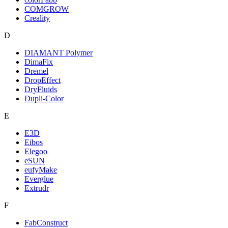
COMGROW
Creality
D
DIAMANT Polymer
DimaFix
Dremel
DropEffect
DryFluids
Dupli-Color
E
E3D
Eibos
Elegoo
eSUN
eufyMake
Everglue
Extrudr
F
FabConstruct