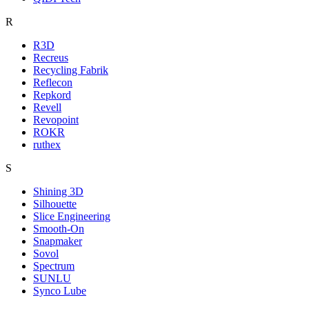
R
R3D
Recreus
Recycling Fabrik
Reflecon
Repkord
Revell
Revopoint
ROKR
ruthex
S
Shining 3D
Silhouette
Slice Engineering
Smooth-On
Snapmaker
Sovol
Spectrum
SUNLU
Synco Lube