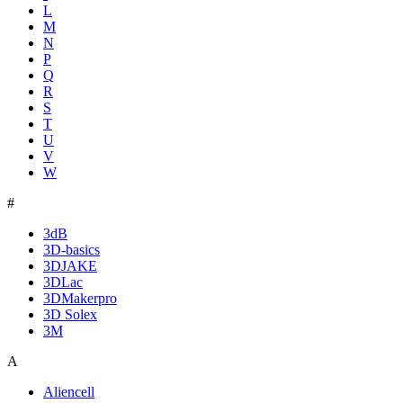
L
M
N
P
Q
R
S
T
U
V
W
#
3dB
3D-basics
3DJAKE
3DLac
3DMakerpro
3D Solex
3M
A
Aliencell