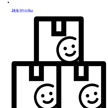
24 h
Wysyłka