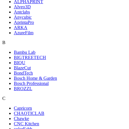
ALPHAPRINT
Alveo3D
Antclabs
Anycubic
AprintaPro
ARKA
AzureFilm
B
Bambu Lab
BIGTREETECH
BIQU
BlazeCut
BondTech
Bosch Home & Garden
Bosch Professional
BROZZL
C
Capricorn
CHAOTICLAB
Chawke
CNC Kitchen
colorFabb