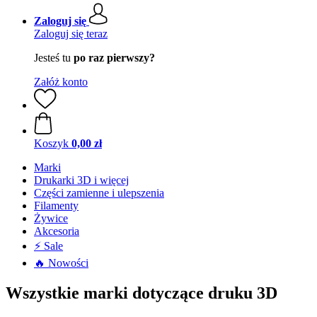
Zaloguj się
Zaloguj się teraz
Jesteś tu
po raz pierwszy?
Załóż konto
Koszyk
0,00 zł
Marki
Drukarki 3D i więcej
Części zamienne i ulepszenia
Filamenty
Żywice
Akcesoria
⚡ Sale
🔥 Nowości
Wszystkie marki dotyczące druku 3D