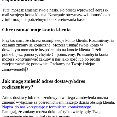
Tutaj
możesz zmienić swoje hasło. Po prostu wprowadź adres e-
mail swojego konta klienta. Następnie otrzymasz wiadomość e-mail
z informacjami potrzebnymi do zresetowania hasła.
Chcę usunąć moje konto klienta
Przykro nam, że chcesz usunąć swoje konto klienta. Rozumiemy, że
czasami zmiany są konieczne. Możesz usunąć swoje konto w
dowolnym momencie bezpośrednio na koncie klienta. Jeżeli
potrzebujesz pomocy, chętnie Ci pomożemy. Po usunięciu konta
możesz kontynuować zakupy u nas jako gość lub po prostu
zarejestrować się ponownie. Czekamy na Twoje kolejne
zamówienie!📦
Jak mogę zmienić adres dostawy/adres
rozliczeniowy?
Adres dostawy lub rozliczeniowy otwartego zamówienia można
zmienić wyłącznie za pośrednictwem naszego działu obsługi klienta.
Napisz do nas korzystając z formularza kontaktowego.
Pamiętaj, że zmiany można dokonać tylko wtedy, gdy Twoje
zamówienie nie jest w trakcie pakowania.