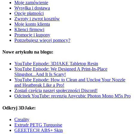
Moje zamówienie
Wysyłka i dostawa
Opcje płatności
Zwroty i zwrot kosztów
Moje konto klienta
Klienci firmowi
Promocje i kupony
Potrzebujesz więcej pomocy?
Nowe artykułu na blogu:
YouTube Episode: 3DJAKE Tabletop Resin
YouTube Episode: We Designed A Print-In-Place
Slingshot...And It Is Scary!
YouTube Episode: How to Clean and Unclog Your Nozzle
and Heatbreak Like a Pro!
Zostań częścią naszej społeczności Discord!
Odcinek YouTube: recenzja Anycubic Photon Mono M5s Pro
Odkryj 3DJake:
Creality
Extrudr PETG Turquoise
GEEETECH ABS+ Skin