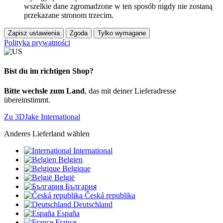
wszelkie dane zgromadzone w ten sposób nigdy nie zostaną
przekazane stronom trzecim.
Zapisz ustawienia
Zgoda
Tylko wymagane
Polityka prywatności
Bist du im richtigen Shop?
Bitte wechsle zum Land
, das mit deiner Lieferadresse
übereinstimmt.
Zu 3DJake International
Anderes Lieferland wählen
International
Belgien
Belgique
België
България
Česká republika
Deutschland
España
France