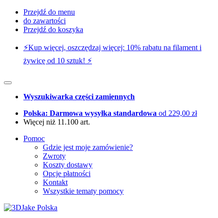
Przejdź do menu
do zawartości
Przejdź do koszyka
⚡️Kup więcej, oszczędzaj więcej: 10% rabatu na filament i
żywicę od 10 sztuk! ⚡️
Wyszukiwarka części zamiennych
Polska: Darmowa wysyłka standardowa
od 229,00 zł
Więcej niż 11.100 art.
Pomoc
Gdzie jest moje zamówienie?
Zwroty
Koszty dostawy
Opcje płatności
Kontakt
Wszystkie tematy pomocy