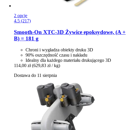
2 opcje
4.5 (217)
Smooth-On
XTC-​3D Żywice epoksydowe, (A +
B) = 181 g
Chroni i wygładza obiekty druku 3D
90% oszczędność czasu i nakładu
Idealny dla każdego materiału drukującego 3D
114,00 zł
(629,83 zł / kg)
Dostawa do 11 sierpnia