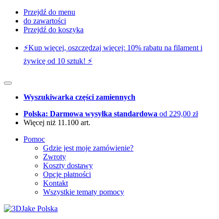
Przejdź do menu
do zawartości
Przejdź do koszyka
⚡️Kup więcej, oszczędzaj więcej: 10% rabatu na filament i
żywicę od 10 sztuk! ⚡️
Wyszukiwarka części zamiennych
Polska: Darmowa wysyłka standardowa
od 229,00 zł
Więcej niż 11.100 art.
Pomoc
Gdzie jest moje zamówienie?
Zwroty
Koszty dostawy
Opcje płatności
Kontakt
Wszystkie tematy pomocy