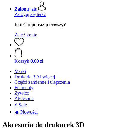
Zaloguj się
Zaloguj się teraz
Jesteś tu
po raz pierwszy?
Załóż konto
Koszyk
0,00 zł
Marki
Drukarki 3D i więcej
Części zamienne i ulepszenia
Filamenty
Żywice
Akcesoria
⚡ Sale
🔥 Nowości
Akcesoria do drukarek 3D