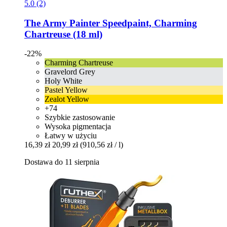
5.0 (2)
The Army Painter
Speedpaint, Charming
Chartreuse (18 ml)
-22%
Charming Chartreuse
Gravelord Grey
Holy White
Pastel Yellow
Zealot Yellow
+74
Szybkie zastosowanie
Wysoka pigmentacja
Łatwy w użyciu
16,39 zł
20,99 zł
(910,56 zł / l)
Dostawa do 11 sierpnia