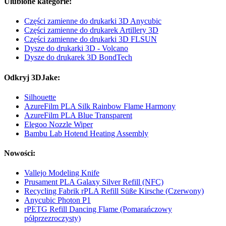
Ulubione kategorie:
Części zamienne do drukarki 3D Anycubic
Części zamienne do drukarek Artillery 3D
Części zamienne do drukarki 3D FLSUN
Dysze do drukarki 3D - Volcano
Dysze do drukarek 3D BondTech
Odkryj 3DJake:
Silhouette
AzureFilm PLA Silk Rainbow Flame Harmony
AzureFilm PLA Blue Transparent
Elegoo Nozzle Wiper
Bambu Lab Hotend Heating Assembly
Nowości:
Vallejo Modeling Knife
Prusament PLA Galaxy Silver Refill (NFC)
Recycling Fabrik rPLA Refill Süße Kirsche (Czerwony)
Anycubic Photon P1
rPETG Refill Dancing Flame (Pomarańczowy
półprzezroczysty)