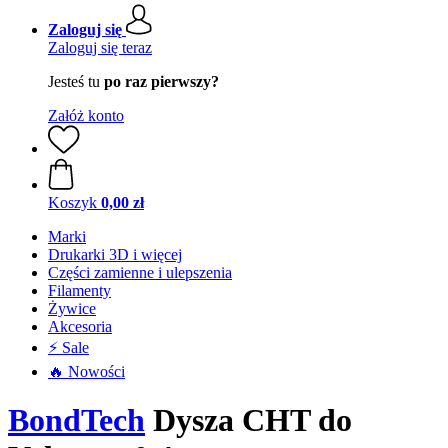
Zaloguj się
Zaloguj się teraz
Jesteś tu
po raz pierwszy?
Załóż konto
Koszyk
0,00 zł
Marki
Drukarki 3D i więcej
Części zamienne i ulepszenia
Filamenty
Żywice
Akcesoria
⚡ Sale
🔥 Nowości
BondTech
Dysza CHT do