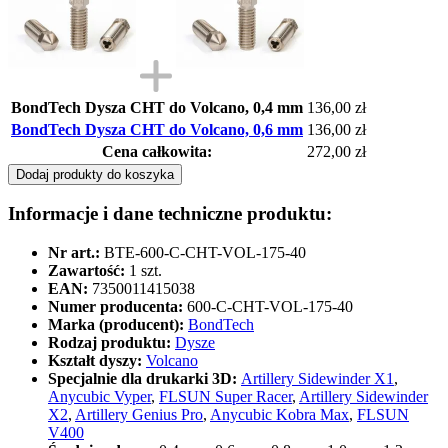
BondTech Dysza CHT do Volcano, 0,4 mm
136,00 zł
BondTech Dysza CHT do Volcano, 0,6 mm
136,00 zł
Cena całkowita:
272,00 zł
Dodaj produkty do koszyka
Informacje i dane techniczne produktu:
Nr art.:
BTE-600-C-CHT-VOL-175-40
Zawartość:
1 szt.
EAN:
7350011415038
Numer producenta:
600-C-CHT-VOL-175-40
Marka (producent):
BondTech
Rodzaj produktu:
Dysze
Kształt dyszy:
Volcano
Specjalnie dla drukarki 3D:
Artillery Sidewinder X1
,
Anycubic Vyper
,
FLSUN Super Racer
,
Artillery Sidewinder
X2
,
Artillery Genius Pro
,
Anycubic Kobra Max
,
FLSUN
V400