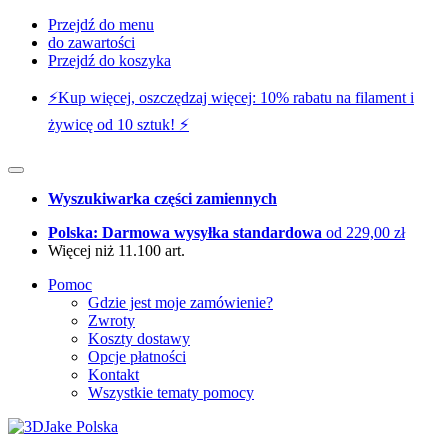
Przejdź do menu
do zawartości
Przejdź do koszyka
⚡️Kup więcej, oszczędzaj więcej: 10% rabatu na filament i
żywicę od 10 sztuk! ⚡️
Wyszukiwarka części zamiennych
Polska: Darmowa wysyłka standardowa
od 229,00 zł
Więcej niż 11.100 art.
Pomoc
Gdzie jest moje zamówienie?
Zwroty
Koszty dostawy
Opcje płatności
Kontakt
Wszystkie tematy pomocy