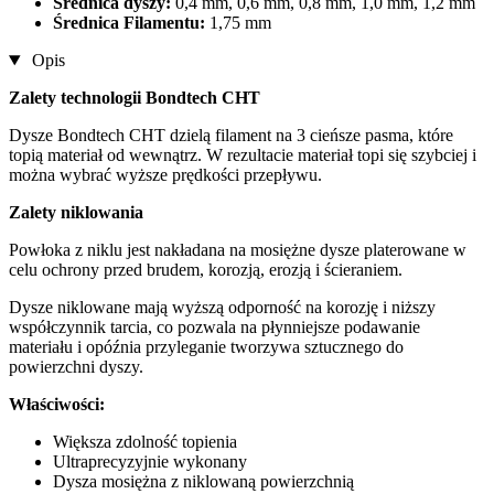
Średnica dyszy:
0,4 mm, 0,6 mm, 0,8 mm, 1,0 mm, 1,2 mm
Średnica Filamentu:
1,75 mm
Opis
Zalety technologii Bondtech CHT
Dysze Bondtech CHT dzielą filament na 3 cieńsze pasma, które
topią materiał od wewnątrz. W rezultacie materiał topi się szybciej i
można wybrać wyższe prędkości przepływu.
Zalety niklowania
Powłoka z niklu jest nakładana na mosiężne dysze platerowane w
celu ochrony przed brudem, korozją, erozją i ścieraniem.
Dysze niklowane mają wyższą odporność na korozję i niższy
współczynnik tarcia, co pozwala na płynniejsze podawanie
materiału i opóźnia przyleganie tworzywa sztucznego do
powierzchni dyszy.
Właściwości:
Większa zdolność topienia
Ultraprecyzyjnie wykonany
Dysza mosiężna z niklowaną powierzchnią