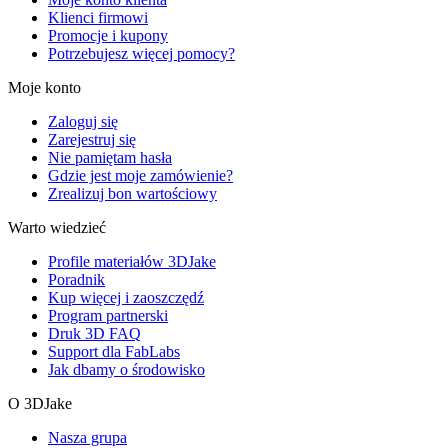
Klienci firmowi
Promocje i kupony
Potrzebujesz więcej pomocy?
Moje konto
Zaloguj się
Zarejestruj się
Nie pamiętam hasła
Gdzie jest moje zamówienie?
Zrealizuj bon wartościowy
Warto wiedzieć
Profile materiałów 3DJake
Poradnik
Kup więcej i zaoszczędź
Program partnerski
Druk 3D FAQ
Support dla FabLabs
Jak dbamy o środowisko
O 3DJake
Nasza grupa