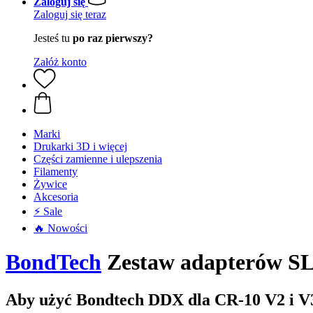
Zaloguj się
Zaloguj się teraz
Jesteś tu
po raz pierwszy?
Załóż konto
Marki
Drukarki 3D i więcej
Części zamienne i ulepszenia
Filamenty
Żywice
Akcesoria
⚡ Sale
🔥 Nowości
BondTech
Zestaw adapterów S
Aby użyć Bondtech DDX dla CR-10 V2 i V