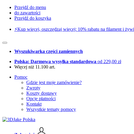
Przejdź do menu
do zawartości
Przejdź do koszyka
⚡️Kup więcej, oszczędzaj więcej: 10% rabatu na filament i żywi
Wyszukiwarka części zamiennych
Polska: Darmowa wysyłka standardowa
od 229,00 zł
Więcej niż 11.100 art.
Pomoc
Gdzie jest moje zamówienie?
Zwroty
Koszty dostawy
Opcje płatności
Kontakt
Wszystkie tematy pomocy