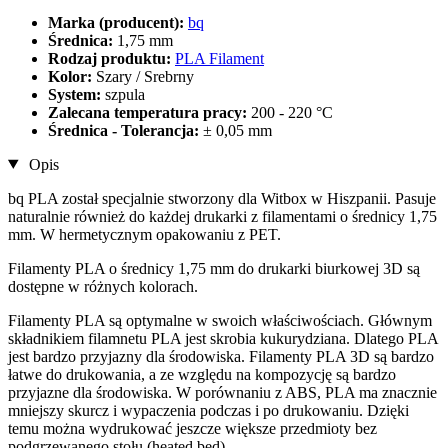
Marka (producent):
bq
Średnica:
1,75 mm
Rodzaj produktu:
PLA Filament
Kolor:
Szary / Srebrny
System:
szpula
Zalecana temperatura pracy:
200 - 220 °C
Średnica - Tolerancja:
± 0,05 mm
Opis
bq PLA został specjalnie stworzony dla Witbox w Hiszpanii. Pasuje
naturalnie również do każdej drukarki z filamentami o średnicy 1,75
mm. W hermetycznym opakowaniu z PET.
Filamenty PLA o średnicy 1,75 mm do drukarki biurkowej 3D są
dostępne w różnych kolorach.
Filamenty PLA są optymalne w swoich właściwościach. Głównym
składnikiem filamnetu PLA jest skrobia kukurydziana. Dlatego PLA
jest bardzo przyjazny dla środowiska. Filamenty PLA 3D są bardzo
łatwe do drukowania, a ze względu na kompozycję są bardzo
przyjazne dla środowiska. W porównaniu z ABS, PLA ma znacznie
mniejszy skurcz i wypaczenia podczas i po drukowaniu. Dzięki
temu można wydrukować jeszcze większe przedmioty bez
podgrzewanego stołu (heated bed).