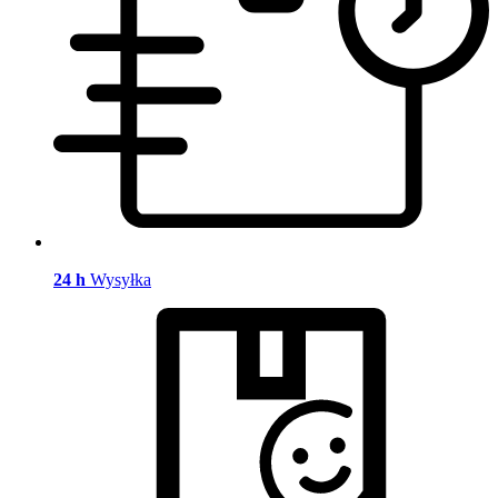
24 h
Wysyłka