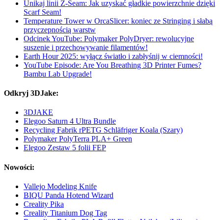
Unikaj linii Z-Seam: Jak uzyskać gładkie powierzchnie dzięki
Scarf Seam!
Temperature Tower w OrcaSlicer: koniec ze Stringing i słabą
przyczepnością warstw
Odcinek YouTube: Polymaker PolyDryer: rewolucyjne
suszenie i przechowywanie filamentów!
Earth Hour 2025: wyłącz światło i zabłyśnij w ciemności!
YouTube Episode: Are You Breathing 3D Printer Fumes?
Bambu Lab Upgrade!
Odkryj 3DJake:
3DJAKE
Elegoo Saturn 4 Ultra Bundle
Recycling Fabrik rPETG Schläfriger Koala (Szary)
Polymaker PolyTerra PLA+ Green
Elegoo Zestaw 5 folii FEP
Nowości:
Vallejo Modeling Knife
BIQU Panda Hotend Wizard
Creality Pika
Creality Titanium Dog Tag