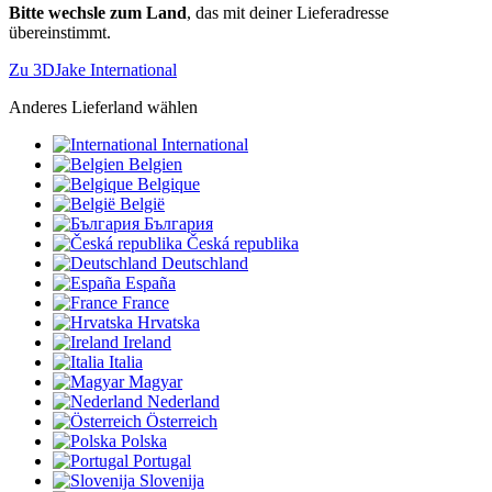
Bitte wechsle zum Land
, das mit deiner Lieferadresse
übereinstimmt.
Zu 3DJake International
Anderes Lieferland wählen
International
Belgien
Belgique
België
България
Česká republika
Deutschland
España
France
Hrvatska
Ireland
Italia
Magyar
Nederland
Österreich
Polska
Portugal
Slovenija