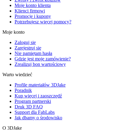
Moje konto klienta
Klienci firmowi
Promocje i kupony
Potrzebujesz więcej pomocy?
Moje konto
Zaloguj się
Zarejestruj się
Nie pamiętam hasła
Gdzie jest moje zamówienie?
Zrealizuj bon wartościowy
Warto wiedzieć
Profile materiałów 3DJake
Poradnik
Kup więcej i zaoszczędź
Program partnerski
Druk 3D FAQ
Support dla FabLabs
Jak dbamy o środowisko
O 3DJake