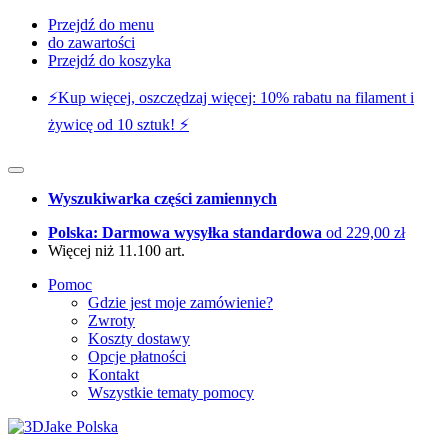
Przejdź do menu
do zawartości
Przejdź do koszyka
⚡️Kup więcej, oszczędzaj więcej: 10% rabatu na filament i
żywicę od 10 sztuk! ⚡️
Wyszukiwarka części zamiennych
Polska: Darmowa wysyłka standardowa
od 229,00 zł
Więcej niż 11.100 art.
Pomoc
Gdzie jest moje zamówienie?
Zwroty
Koszty dostawy
Opcje płatności
Kontakt
Wszystkie tematy pomocy