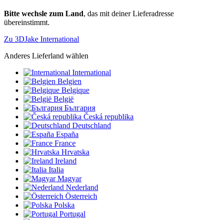
Bitte wechsle zum Land
, das mit deiner Lieferadresse
übereinstimmt.
Zu 3DJake International
Anderes Lieferland wählen
International
Belgien
Belgique
België
България
Česká republika
Deutschland
España
France
Hrvatska
Ireland
Italia
Magyar
Nederland
Österreich
Polska
Portugal