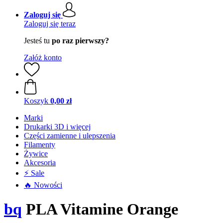
Zaloguj się
Zaloguj się teraz
Jesteś tu
po raz pierwszy?
Załóż konto
Koszyk
0,00 zł
Marki
Drukarki 3D i więcej
Części zamienne i ulepszenia
Filamenty
Żywice
Akcesoria
⚡ Sale
🔥 Nowości
bq
PLA Vitamine Orange