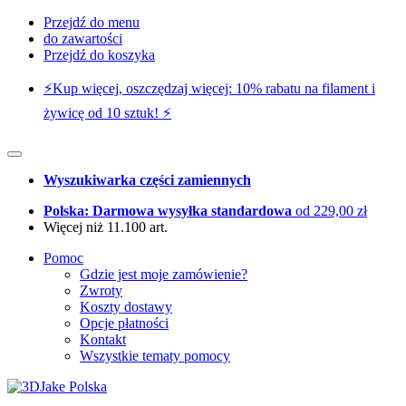
Przejdź do menu
do zawartości
Przejdź do koszyka
⚡️Kup więcej, oszczędzaj więcej: 10% rabatu na filament i
żywicę od 10 sztuk! ⚡️
Wyszukiwarka części zamiennych
Polska: Darmowa wysyłka standardowa
od 229,00 zł
Więcej niż 11.100 art.
Pomoc
Gdzie jest moje zamówienie?
Zwroty
Koszty dostawy
Opcje płatności
Kontakt
Wszystkie tematy pomocy