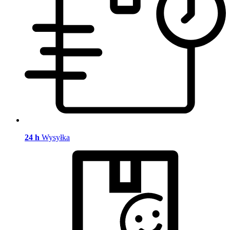
24 h
Wysyłka