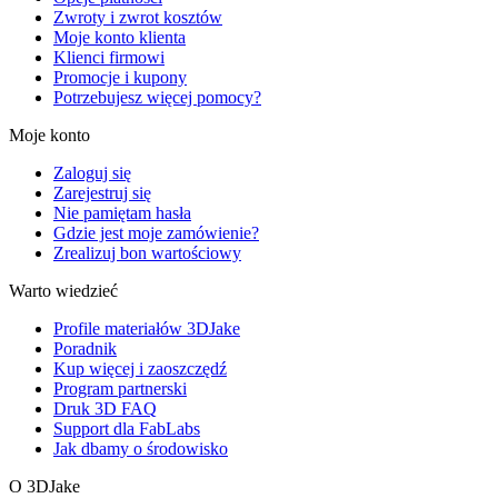
Zwroty i zwrot kosztów
Moje konto klienta
Klienci firmowi
Promocje i kupony
Potrzebujesz więcej pomocy?
Moje konto
Zaloguj się
Zarejestruj się
Nie pamiętam hasła
Gdzie jest moje zamówienie?
Zrealizuj bon wartościowy
Warto wiedzieć
Profile materiałów 3DJake
Poradnik
Kup więcej i zaoszczędź
Program partnerski
Druk 3D FAQ
Support dla FabLabs
Jak dbamy o środowisko
O 3DJake