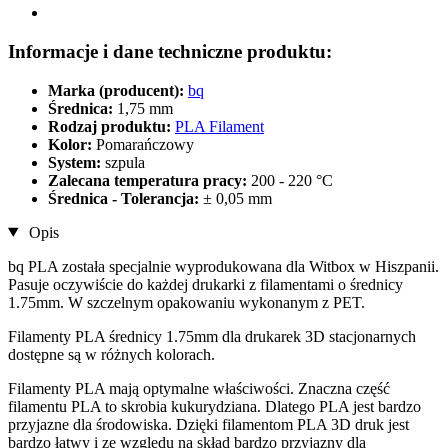
Informacje i dane techniczne produktu:
Marka (producent):
bq
Średnica:
1,75 mm
Rodzaj produktu:
PLA Filament
Kolor:
Pomarańczowy
System:
szpula
Zalecana temperatura pracy:
200 - 220 °C
Średnica - Tolerancja:
± 0,05 mm
Opis
bq PLA została specjalnie wyprodukowana dla Witbox w Hiszpanii.
Pasuje oczywiście do każdej drukarki z filamentami o średnicy
1.75mm. W szczelnym opakowaniu wykonanym z PET.
Filamenty PLA średnicy 1.75mm dla drukarek 3D stacjonarnych
dostępne są w różnych kolorach.
Filamenty PLA mają optymalne właściwości. Znaczna część
filamentu PLA to skrobia kukurydziana. Dlatego PLA jest bardzo
przyjazne dla środowiska. Dzięki filamentom PLA 3D druk jest
bardzo łatwy i ze względu na skład bardzo przyjazny dla