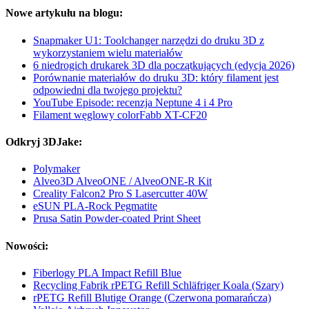
Nowe artykułu na blogu:
Snapmaker U1: Toolchanger narzędzi do druku 3D z
wykorzystaniem wielu materiałów
6 niedrogich drukarek 3D dla początkujących (edycja 2026)
Porównanie materiałów do druku 3D: który filament jest
odpowiedni dla twojego projektu?
YouTube Episode: recenzja Neptune 4 i 4 Pro
Filament węglowy colorFabb XT-CF20
Odkryj 3DJake:
Polymaker
Alveo3D AlveoONE / AlveoONE-R Kit
Creality Falcon2 Pro S Lasercutter 40W
eSUN PLA-Rock Pegmatite
Prusa Satin Powder-coated Print Sheet
Nowości:
Fiberlogy PLA Impact Refill Blue
Recycling Fabrik rPETG Refill Schläfriger Koala (Szary)
rPETG Refill Blutige Orange (Czerwona pomarańcza)