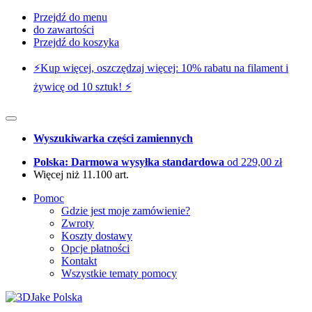
Przejdź do menu
do zawartości
Przejdź do koszyka
⚡️Kup więcej, oszczędzaj więcej: 10% rabatu na filament i
żywicę od 10 sztuk! ⚡️
Wyszukiwarka części zamiennych
Polska: Darmowa wysyłka standardowa
od 229,00 zł
Więcej niż 11.100 art.
Pomoc
Gdzie jest moje zamówienie?
Zwroty
Koszty dostawy
Opcje płatności
Kontakt
Wszystkie tematy pomocy