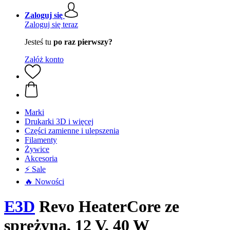
Zaloguj się
Zaloguj się teraz
Jesteś tu
po raz pierwszy?
Załóż konto
Marki
Drukarki 3D i więcej
Części zamienne i ulepszenia
Filamenty
Żywice
Akcesoria
⚡ Sale
🔥 Nowości
E3D
Revo HeaterCore ze
sprężyną, 12 V, 40 W