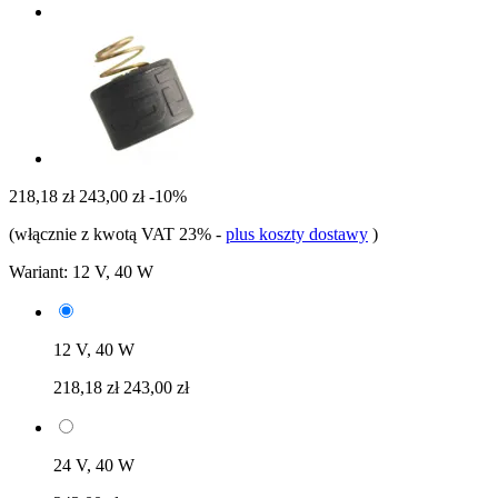
218,18 zł
243,00 zł
-10%
(włącznie z kwotą VAT 23%
-
plus koszty dostawy
)
Wariant:
12 V, 40 W
12 V, 40 W
218,18 zł
243,00 zł
24 V, 40 W