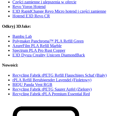
Części zamienne i ulepszenia w ofercie
Revo Voron Hotend
E3D RapidChange Revo Micro hotend i części zamienne
Hotend E3D Revo CR
Odkryj 3DJake:
Bambu Lab
Polymaker Panchroma™ PLA Refill Green
AzureFilm PLA Refill Marble
Spectrum PLA Pro Rust Copper
E3D Dysza Creality Unicorn DiamondBack
Nowości:
Recycling Fabrik rPETG Refill Flauschiges Schaf (Biały)
rPLA Refill Beruhigender Lavendel (Fioletowy)
BIQU Panda Vent RGB
Recycling Fabrik rPETG Saurer Apfel (Zielony)
Recycling Fabrik rPLA Premium Essential Red