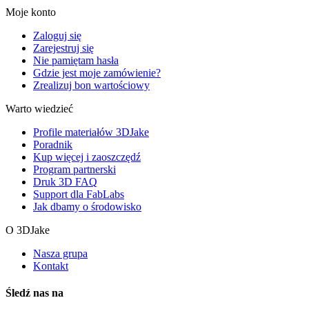
Moje konto
Zaloguj się
Zarejestruj się
Nie pamiętam hasła
Gdzie jest moje zamówienie?
Zrealizuj bon wartościowy
Warto wiedzieć
Profile materiałów 3DJake
Poradnik
Kup więcej i zaoszczędź
Program partnerski
Druk 3D FAQ
Support dla FabLabs
Jak dbamy o środowisko
O 3DJake
Nasza grupa
Kontakt
Śledź nas na