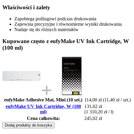
Właściwości i zalety
Zapobiega poślizgowi podczas drukowania
Zapewnia precyzyjne i równomierne wyniki drukowania
Nadaje się do różnych materiałów
Kupowane często z eufyMake UV Ink Cartridge, W
(100 ml)
eufyMake Adhesive Mat, Mini (10 szt.)
114,00 zł
(11,40 zł / szt.)
eufyMake UV Ink Cartridge, W (100
131,02 zł
ml)
(1 310,20 zł / l)
Cena całkowita:
245,02 zł
Dodaj produkty do koszyka