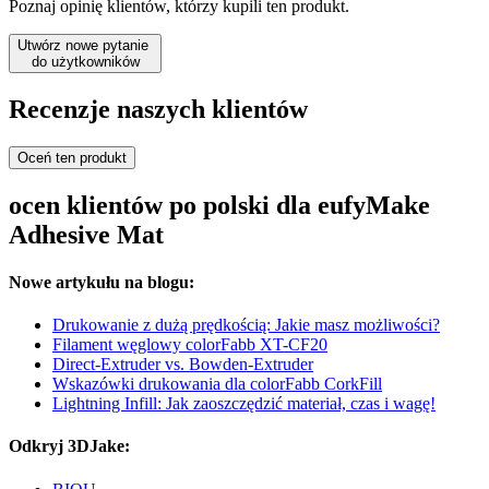
Poznaj opinię klientów, którzy kupili ten produkt.
Utwórz nowe pytanie
do użytkowników
Recenzje naszych klientów
Oceń ten produkt
ocen klientów po polski dla eufyMake
Adhesive Mat
Nowe artykułu na blogu:
Drukowanie z dużą prędkością: Jakie masz możliwości?
Filament węglowy colorFabb XT-CF20
Direct-Extruder vs. Bowden-Extruder
Wskazówki drukowania dla colorFabb CorkFill
Lightning Infill: Jak zaoszczędzić materiał, czas i wagę!
Odkryj 3DJake: