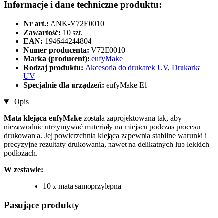
Informacje i dane techniczne produktu:
Nr art.:
ANK-V72E0010
Zawartość:
10 szt.
EAN:
194644244804
Numer producenta:
V72E0010
Marka (producent):
eufyMake
Rodzaj produktu:
Akcesoria do drukarek UV
,
Drukarka
UV
Specjalnie dla urządzeń:
eufyMake E1
Opis
Mata klejąca eufyMake
została zaprojektowana tak, aby
niezawodnie utrzymywać materiały na miejscu podczas procesu
drukowania. Jej powierzchnia klejąca zapewnia stabilne warunki i
precyzyjne rezultaty drukowania, nawet na delikatnych lub lekkich
podłożach.
W zestawie:
10 x mata samoprzylepna
Pasujące produkty