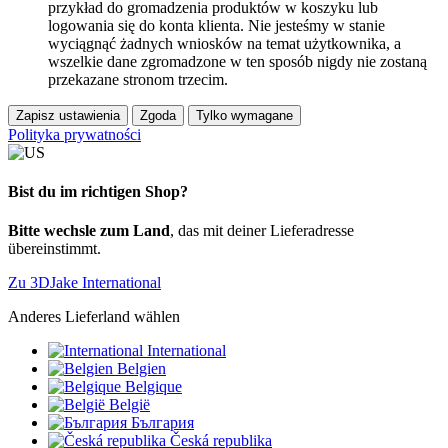
przykład do gromadzenia produktów w koszyku lub
logowania się do konta klienta. Nie jesteśmy w stanie
wyciągnąć żadnych wniosków na temat użytkownika, a
wszelkie dane zgromadzone w ten sposób nigdy nie zostaną
przekazane stronom trzecim.
Zapisz ustawienia
Zgoda
Tylko wymagane
Polityka prywatności
Bist du im richtigen Shop?
Bitte wechsle zum Land
, das mit deiner Lieferadresse
übereinstimmt.
Zu 3DJake International
Anderes Lieferland wählen
International
Belgien
Belgique
België
България
Česká republika