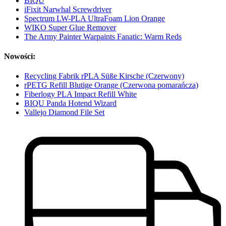
BIQU
iFixit Narwhal Screwdriver
Spectrum LW-PLA UltraFoam Lion Orange
WIKO Super Glue Remover
The Army Painter Warpaints Fanatic: Warm Reds
Nowości:
Recycling Fabrik rPLA Süße Kirsche (Czerwony)
rPETG Refill Blutige Orange (Czerwona pomarańcza)
Fiberlogy PLA Impact Refill White
BIQU Panda Hotend Wizard
Vallejo Diamond File Set