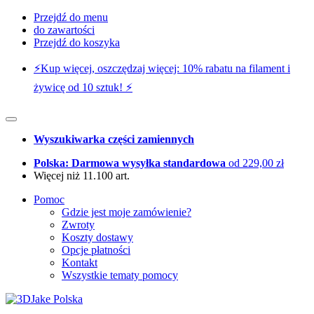
Przejdź do menu
do zawartości
Przejdź do koszyka
⚡️Kup więcej, oszczędzaj więcej: 10% rabatu na filament i
żywicę od 10 sztuk! ⚡️
Wyszukiwarka części zamiennych
Polska: Darmowa wysyłka standardowa
od 229,00 zł
Więcej niż 11.100 art.
Pomoc
Gdzie jest moje zamówienie?
Zwroty
Koszty dostawy
Opcje płatności
Kontakt
Wszystkie tematy pomocy