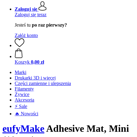
Zaloguj się
Zaloguj się teraz
Jesteś tu
po raz pierwszy?
Załóż konto
Koszyk
0,00 zł
Marki
Drukarki 3D i więcej
Części zamienne i ulepszenia
Filamenty
Żywice
Akcesoria
⚡ Sale
🔥 Nowości
eufyMake
Adhesive Mat, Mini