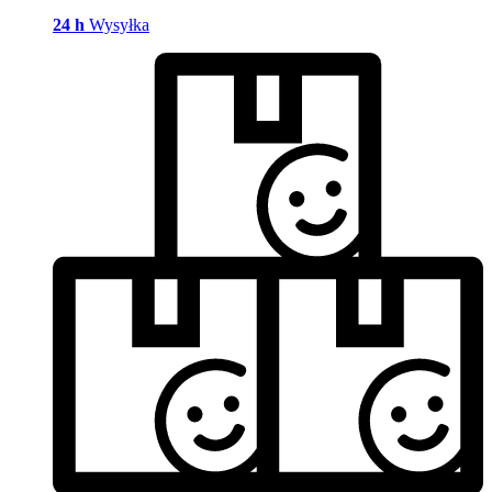
24 h
Wysyłka