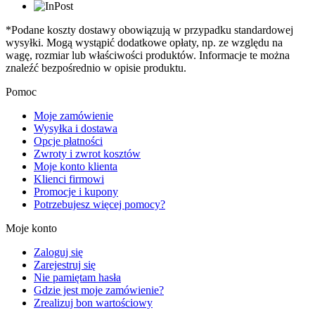
*Podane koszty dostawy obowiązują w przypadku standardowej
wysyłki. Mogą wystąpić dodatkowe opłaty, np. ze względu na
wagę, rozmiar lub właściwości produktów. Informacje te można
znaleźć bezpośrednio w opisie produktu.
Pomoc
Moje zamówienie
Wysyłka i dostawa
Opcje płatności
Zwroty i zwrot kosztów
Moje konto klienta
Klienci firmowi
Promocje i kupony
Potrzebujesz więcej pomocy?
Moje konto
Zaloguj się
Zarejestruj się
Nie pamiętam hasła
Gdzie jest moje zamówienie?
Zrealizuj bon wartościowy