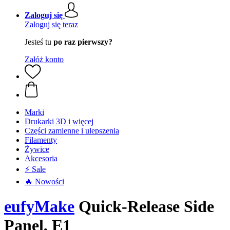
Zaloguj się
Zaloguj się teraz
Jesteś tu
po raz pierwszy?
Załóż konto
Marki
Drukarki 3D i więcej
Części zamienne i ulepszenia
Filamenty
Żywice
Akcesoria
⚡ Sale
🔥 Nowości
eufyMake
Quick-Release Side
Panel, E1