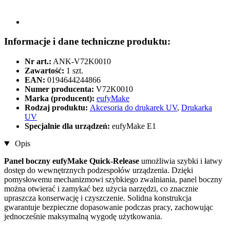
Informacje i dane techniczne produktu:
Nr art.:
ANK-V72K0010
Zawartość:
1 szt.
EAN:
0194644244866
Numer producenta:
V72K0010
Marka (producent):
eufyMake
Rodzaj produktu:
Akcesoria do drukarek UV
,
Drukarka
UV
Specjalnie dla urządzeń:
eufyMake E1
Opis
Panel boczny eufyMake Quick-Release
umożliwia szybki i łatwy
dostęp do wewnętrznych podzespołów urządzenia. Dzięki
pomysłowemu mechanizmowi szybkiego zwalniania, panel boczny
można otwierać i zamykać bez użycia narzędzi, co znacznie
upraszcza konserwację i czyszczenie. Solidna konstrukcja
gwarantuje bezpieczne dopasowanie podczas pracy, zachowując
jednocześnie maksymalną wygodę użytkowania.