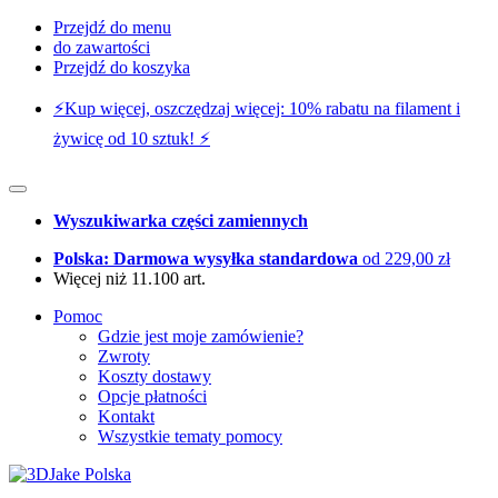
Przejdź do menu
do zawartości
Przejdź do koszyka
⚡️Kup więcej, oszczędzaj więcej: 10% rabatu na filament i
żywicę od 10 sztuk! ⚡️
Wyszukiwarka części zamiennych
Polska: Darmowa wysyłka standardowa
od 229,00 zł
Więcej niż 11.100 art.
Pomoc
Gdzie jest moje zamówienie?
Zwroty
Koszty dostawy
Opcje płatności
Kontakt
Wszystkie tematy pomocy