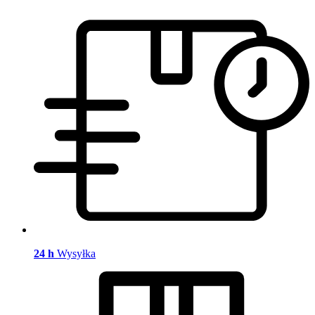
24 h
Wysyłka