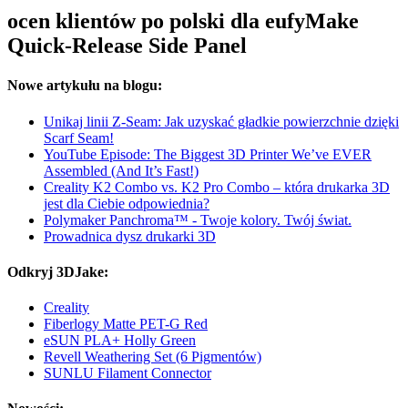
ocen klientów po polski dla eufyMake
Quick-Release Side Panel
Nowe artykułu na blogu:
Unikaj linii Z-Seam: Jak uzyskać gładkie powierzchnie dzięki
Scarf Seam!
YouTube Episode: The Biggest 3D Printer We’ve EVER
Assembled (And It’s Fast!)
Creality K2 Combo vs. K2 Pro Combo – która drukarka 3D
jest dla Ciebie odpowiednia?
Polymaker Panchroma™ - Twoje kolory. Twój świat.
Prowadnica dysz drukarki 3D
Odkryj 3DJake:
Creality
Fiberlogy Matte PET-G Red
eSUN PLA+ Holly Green
Revell Weathering Set (6 Pigmentów)
SUNLU Filament Connector