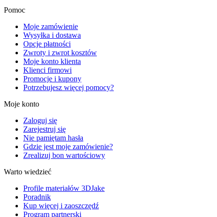
Pomoc
Moje zamówienie
Wysyłka i dostawa
Opcje płatności
Zwroty i zwrot kosztów
Moje konto klienta
Klienci firmowi
Promocje i kupony
Potrzebujesz więcej pomocy?
Moje konto
Zaloguj się
Zarejestruj się
Nie pamiętam hasła
Gdzie jest moje zamówienie?
Zrealizuj bon wartościowy
Warto wiedzieć
Profile materiałów 3DJake
Poradnik
Kup więcej i zaoszczędź
Program partnerski