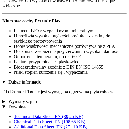
piaskowiec. Od wysokości warstwy 0,15 mm rowki nie są już
widoczne.
Kluczowe cechy Extrudr Flax
Filament BIO z wypełniaczami mineralnymi
Umożliwia wysokie prędkości produkcji - idealny do
szybkiego prototypowania
Dobre właściwości mechaniczne porównywalne z PLA
Doskonałe wydłużenie przy zerwaniu i wysoka udarność
Odporny na temperaturę do ok. 60 °C
Faktura przypominająca piaskowiec
Biodegradowalny zgodnie z DIN EN ISO 14855
Niski stopień kurczenia się i wypaczania
Dalsze informacje
Dla Extrudr Flax nie jest wymagana ogrzewana płyta robocza.
Wymiary szpuli
Downloads
Technical Data Sheet_EN
(39,25 KB)
Chemical Data Sheet_EN
(198,65 KB)
Additional Data Sheet_EN
(271,10 KB)