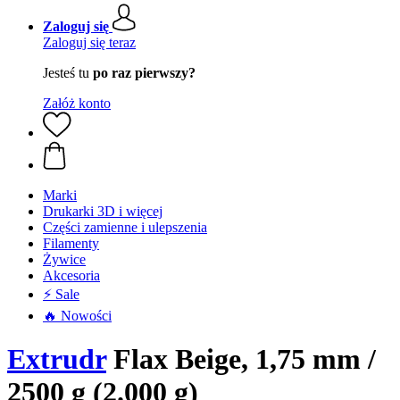
Zaloguj się
Zaloguj się teraz
Jesteś tu
po raz pierwszy?
Załóż konto
Marki
Drukarki 3D i więcej
Części zamienne i ulepszenia
Filamenty
Żywice
Akcesoria
⚡ Sale
🔥 Nowości
Extrudr
Flax Beige, 1,75 mm /
2500 g (2.000 g)