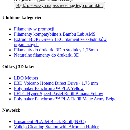
Bądź pierwszy i napisz recenzję tego produktu.
Ulubione kategorie:
Filamenty w promocji
Filamenty kompatybilne z Bambu Lab AMS
Extrudr BDP / Green-TEC filament ze składników
organicznych
Filamenty do drukarki 3D o średnicy 1,75mm
Naturalne filamenty do drukarki 3D
Odkryj 3DJake:
LDO Motors
E3D Volcano Hotend Direct Drive - 1,75 mm
Polymaker Panchroma™ PLA Yellow
PETG Hyper Speed Pastel Refill Banana Yellow
Polymaker Panchroma™ PLA Refill Matte Army Beige
Nowości:
Prusament PLA Jet Black Refill (NFC)
Vallejo Cleaning Station with Airbrush Holder