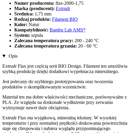
Numer producenta:
flax-2000-1,75
Marka (producent):
Extrudr
Średnica:
1,75 mm
Rodzaj produktu:
Filament BIO
Kolor:
Natur
Kompatybilność:
Bambu Lab AMS*
System:
szpula
Zalecana temperatura pracy:
200 - 240 °C
Zalecana temperatura grzania:
20 - 60 °C
Opis
Extrudr Flax jest częścią serii BIO Design. Filament ten umożliwia
szybką produkcję dzięki dodatkowi wypełniacza mineralnego.
Jest polecany do szybkiego prototypowania oraz tworzenia
produktów o skomplikowanym wzornictwie.
Materiał ten ma dobre właściwości mechaniczne, porównywalne z
PLA. Ze względu na doskonałe wydłużenie przy zerwaniu
wytrzymuje nawet duże obciążenia.
Extrudr Flax ma wyjątkową, mineralną teksturę. W wysokiej
temperaturze i przy normalnej prędkości drukowania powierzchnia
staje się chropowata i nabiera wyglądu przypominającego