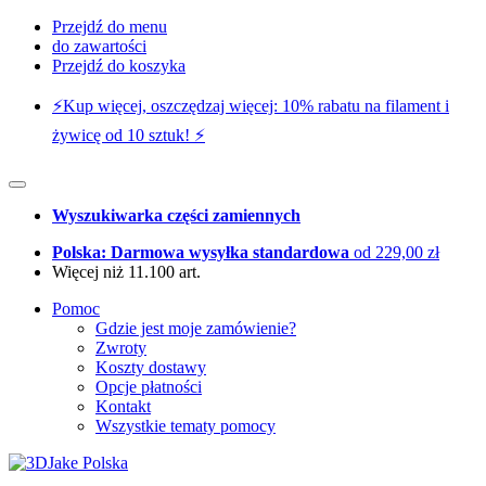
Przejdź do menu
do zawartości
Przejdź do koszyka
⚡️Kup więcej, oszczędzaj więcej: 10% rabatu na filament i
żywicę od 10 sztuk! ⚡️
Wyszukiwarka części zamiennych
Polska: Darmowa wysyłka standardowa
od 229,00 zł
Więcej niż 11.100 art.
Pomoc
Gdzie jest moje zamówienie?
Zwroty
Koszty dostawy
Opcje płatności
Kontakt
Wszystkie tematy pomocy