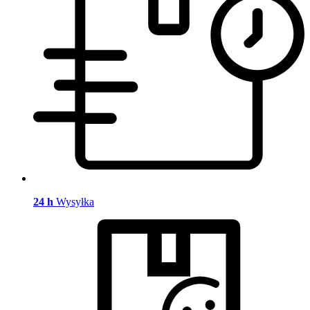
24 h
Wysyłka