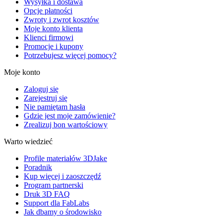
Wysyłka i dostawa
Opcje płatności
Zwroty i zwrot kosztów
Moje konto klienta
Klienci firmowi
Promocje i kupony
Potrzebujesz więcej pomocy?
Moje konto
Zaloguj się
Zarejestruj się
Nie pamiętam hasła
Gdzie jest moje zamówienie?
Zrealizuj bon wartościowy
Warto wiedzieć
Profile materiałów 3DJake
Poradnik
Kup więcej i zaoszczędź
Program partnerski
Druk 3D FAQ
Support dla FabLabs
Jak dbamy o środowisko