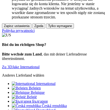
logowania się do konta klienta. Nie jesteśmy w stanie
wyciągnąć żadnych wniosków na temat użytkownika, a
wszelkie dane zgromadzone w ten sposób nigdy nie zostaną
przekazane stronom trzecim.
Zapisz ustawienia
Zgoda
Tylko wymagane
Polityka prywatności
Bist du im richtigen Shop?
Bitte wechsle zum Land
, das mit deiner Lieferadresse
übereinstimmt.
Zu 3DJake International
Anderes Lieferland wählen
International
Belgien
Belgique
België
България
Česká republika