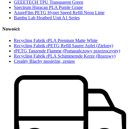
GEEETECH TPU Transparent Green
Spectrum Huracan PLA Purple Grape
AzureFilm PETG Hyper Speed Refill Neon Lime
Bambu Lab Heatbed Unit A1 Series
Nowości:
Recycling Fabrik rPLA Premium Matte White
Recycling Fabrik rPETG Refill Saurer Apfel (Zielony)
rPETG Tanzende Flamme (Pomarańczowy przezroczysty)
Recycling Fabrik rPLA Schimmernde Kerze (Brązowy)
Creality Blachy mosiężne, zestaw