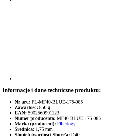
Informacje i dane techniczne produktu:
Nr art.:
FL-MF40-BLUE-175-085
Zawartość:
850 g
EAN:
5902560991123
Numer producenta:
MF40-BLUE-175-085
Marka (producent):
Fiberlogy
Średnica:
1,75 mm
Stopień twardości Shore'a:
D40