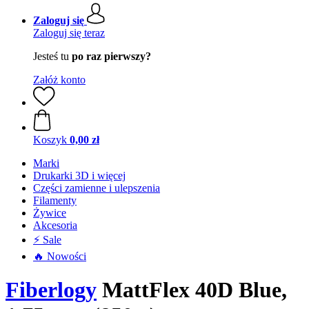
Zaloguj się
Zaloguj się teraz
Jesteś tu
po raz pierwszy?
Załóż konto
Koszyk
0,00 zł
Marki
Drukarki 3D i więcej
Części zamienne i ulepszenia
Filamenty
Żywice
Akcesoria
⚡ Sale
🔥 Nowości
Fiberlogy
MattFlex 40D Blue,