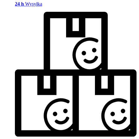
24 h
Wysyłka