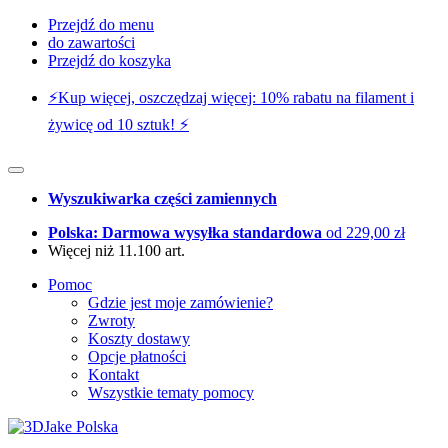
Przejdź do menu
do zawartości
Przejdź do koszyka
⚡️Kup więcej, oszczędzaj więcej: 10% rabatu na filament i
żywicę od 10 sztuk! ⚡️
Wyszukiwarka części zamiennych
Polska: Darmowa wysyłka standardowa
od 229,00 zł
Więcej niż 11.100 art.
Pomoc
Gdzie jest moje zamówienie?
Zwroty
Koszty dostawy
Opcje płatności
Kontakt
Wszystkie tematy pomocy