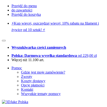
Przejdź do menu
do zawartości
Przejdź do koszyka
⚡️Kup więcej, oszczędzaj więcej: 10% rabatu na filament i
żywicę od 10 sztuk! ⚡️
Wyszukiwarka części zamiennych
Polska: Darmowa wysyłka standardowa
od 229,00 zł
Więcej niż 11.100 art.
Pomoc
Gdzie jest moje zamówienie?
Zwroty
Koszty dostawy
Opcje płatności
Kontakt
Wszystkie tematy pomocy