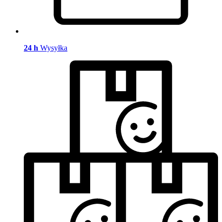
24 h
Wysyłka