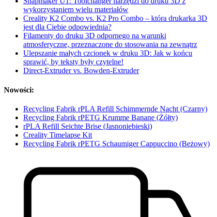
Snapmaker U1: Toolchanger narzędzi do druku 3D z
wykorzystaniem wielu materiałów
Creality K2 Combo vs. K2 Pro Combo – która drukarka 3D
jest dla Ciebie odpowiednia?
Filamenty do druku 3D odpornego na warunki
atmosferyczne, przeznaczone do stosowania na zewnątrz
Ulepszanie małych czcionek w druku 3D: Jak w końcu
sprawić, by teksty były czytelne!
Direct-Extruder vs. Bowden-Extruder
Nowości:
Recycling Fabrik rPLA Refill Schimmernde Nacht (Czarny)
Recycling Fabrik rPETG Krumme Banane (Żółty)
rPLA Refill Seichte Brise (Jasnoniebieski)
Creality Timelapse Kit
Recycling Fabrik rPETG Schaumiger Cappuccino (Beżowy)