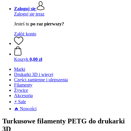
Zaloguj się
Zaloguj się teraz
Jesteś tu
po raz pierwszy?
Załóż konto
Koszyk
0,00 zł
Marki
Drukarki 3D i więcej
Części zamienne i ulepszenia
Filamenty
Żywice
Akcesoria
⚡ Sale
🔥 Nowości
Turkusowe filamenty PETG do drukarki
3D