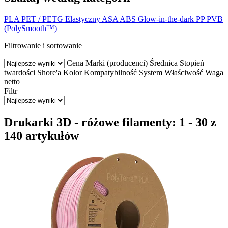
PLA
PET / PETG
Elastyczny
ASA
ABS
Glow-in-the-dark
PP
PVB
(PolySmooth™)
Filtrowanie i sortowanie
Cena
Marki (producenci)
Średnica
Stopień
twardości Shore'a
Kolor
Kompatybilność
System
Właściwość
Waga
netto
Filtr
Drukarki 3D - różowe filamenty: 1 - 30 z
140 artykułów