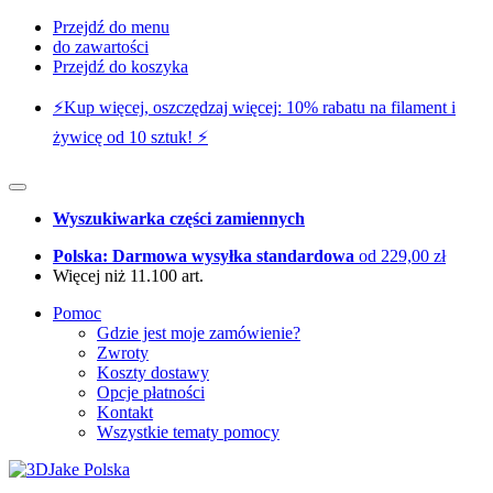
Przejdź do menu
do zawartości
Przejdź do koszyka
⚡️Kup więcej, oszczędzaj więcej: 10% rabatu na filament i
żywicę od 10 sztuk! ⚡️
Wyszukiwarka części zamiennych
Polska: Darmowa wysyłka standardowa
od 229,00 zł
Więcej niż 11.100 art.
Pomoc
Gdzie jest moje zamówienie?
Zwroty
Koszty dostawy
Opcje płatności
Kontakt
Wszystkie tematy pomocy