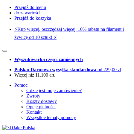
Przejdź do menu
do zawartości
Przejdź do koszyka
⚡️Kup więcej, oszczędzaj więcej: 10% rabatu na filament i
żywicę od 10 sztuk! ⚡️
Wyszukiwarka części zamiennych
Polska: Darmowa wysyłka standardowa
od 229,00 zł
Więcej niż 11.100 art.
Pomoc
Gdzie jest moje zamówienie?
Zwroty
Koszty dostawy
Opcje płatności
Kontakt
Wszystkie tematy pomocy