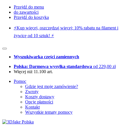
Przejdź do menu
do zawartości
Przejdź do koszyka
⚡️Kup więcej, oszczędzaj więcej: 10% rabatu na filament i
żywicę od 10 sztuk! ⚡️
Wyszukiwarka części zamiennych
Polska: Darmowa wysyłka standardowa
od 229,00 zł
Więcej niż 11.100 art.
Pomoc
Gdzie jest moje zamówienie?
Zwroty
Koszty dostawy
Opcje płatności
Kontakt
Wszystkie tematy pomocy