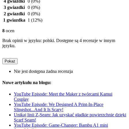
4 gwiazdki
0
(0%)
3 gwiazdki
0
(0%)
2 gwiazdki
0
(0%)
1 gwiazdka
1
(12%)
8
ocen
Brak opinii w języku: polski. Dostępne są 4 recenzje w innym
języku.
Pokaż
Nie jest dostępna żadna recenzja
Nowe artykułu na blogu:
YouTube Episode: Meet the Maker z twórcami Kamui
Cosplay
YouTube Episode: We Designed A Print-In-Place
Slingshot...And It Is Scary!
Unikaj linii Z-Seam: Jak uzyskać gładkie powierzchnie dzięki
Scarf Seam!
YouTube Episode: Game-Changer: Bambu A1 mini