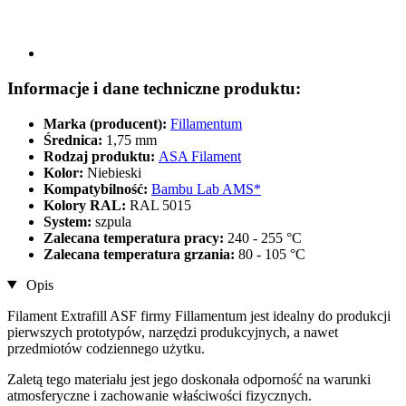
Informacje i dane techniczne produktu:
Marka (producent):
Fillamentum
Średnica:
1,75 mm
Rodzaj produktu:
ASA Filament
Kolor:
Niebieski
Kompatybilność:
Bambu Lab AMS*
Kolory RAL:
RAL 5015
System:
szpula
Zalecana temperatura pracy:
240 - 255 °C
Zalecana temperatura grzania:
80 - 105 °C
Opis
Filament Extrafill ASF firmy Fillamentum jest idealny do produkcji
pierwszych prototypów, narzędzi produkcyjnych, a nawet
przedmiotów codziennego użytku.
Zaletą tego materiału jest jego doskonała odporność na warunki
atmosferyczne i zachowanie właściwości fizycznych.