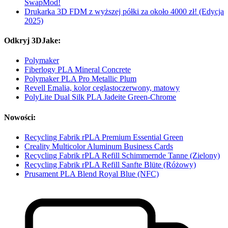
SwapMod!
Drukarka 3D FDM z wyższej półki za około 4000 zł! (Edycja
2025)
Odkryj 3DJake:
Polymaker
Fiberlogy PLA Mineral Concrete
Polymaker PLA Pro Metallic Plum
Revell Emalia, kolor ceglastoczerwony, matowy
PolyLite Dual Silk PLA Jadeite Green-Chrome
Nowości:
Recycling Fabrik rPLA Premium Essential Green
Creality Multicolor Aluminum Business Cards
Recycling Fabrik rPLA Refill Schimmernde Tanne (Zielony)
Recycling Fabrik rPLA Refill Sanfte Blüte (Różowy)
Prusament PLA Blend Royal Blue (NFC)