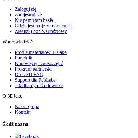
Zaloguj się
Zarejestruj się
Nie pamiętam hasła
Gdzie jest moje zamówienie?
Zrealizuj bon wartościowy
Warto wiedzieć
Profile materiałów 3DJake
Poradnik
Kup więcej i zaoszczędź
Program partnerski
Druk 3D FAQ
Support dla FabLabs
Jak dbamy o środowisko
O 3DJake
Nasza grupa
Kontakt
Śledź nas na