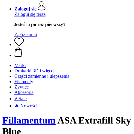
Zaloguj się
Zaloguj się teraz
Jesteś tu
po raz pierwszy?
Załóż konto
Marki
Drukarki 3D i więcej
Części zamienne i ulepszenia
Filamenty
Żywice
Akcesoria
⚡ Sale
🔥 Nowości
Fillamentum
ASA Extrafill Sky
Blue