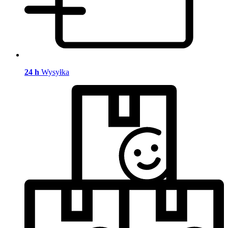
24 h
Wysyłka