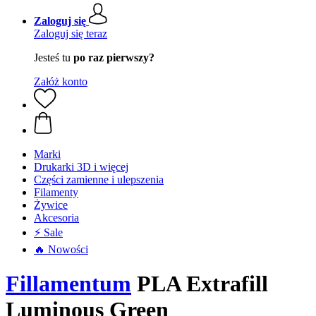
Zaloguj się
Zaloguj się teraz
Jesteś tu
po raz pierwszy?
Załóż konto
Marki
Drukarki 3D i więcej
Części zamienne i ulepszenia
Filamenty
Żywice
Akcesoria
⚡ Sale
🔥 Nowości
Fillamentum
PLA Extrafill
Luminous Green