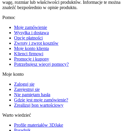
wagę, rozmiar lub właściwości produktów. Informacje te można
znaleźć bezpośrednio w opisie produktu.
Pomoc
Moje zamówienie
Wysyłka i dostawa
Opcje płatności
Zwroty i zwrot kosztów
Moje konto klienta
Klienci firmowi
Promocje i kupony
Potrzebujesz więcej pomocy?
Moje konto
Zaloguj się
Zarejestruj się
Nie pamiętam hasła
Gdzie jest moje zamówienie?
Zrealizuj bon wartościowy
Warto wiedzieć
Profile materiałów 3DJake
Poradnik