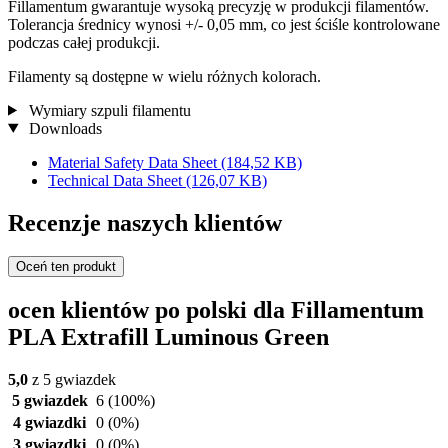
Fillamentum gwarantuje wysoką precyzję w produkcji filamentów.
Tolerancja średnicy wynosi +/- 0,05 mm, co jest ściśle kontrolowane
podczas całej produkcji.
Filamenty są dostępne w wielu różnych kolorach.
Wymiary szpuli filamentu
Downloads
Material Safety Data Sheet
(184,52 KB)
Technical Data Sheet
(126,07 KB)
Recenzje naszych klientów
Oceń ten produkt
ocen klientów po polski dla Fillamentum
PLA Extrafill Luminous Green
5,0
z 5 gwiazdek
5 gwiazdek
6
(100%)
4 gwiazdki
0
(0%)
3 gwiazdki
0
(0%)