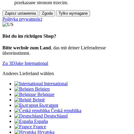
przekazane stronom trzecim.
Zapisz ustawienia
Zgoda
Tylko wymagane
Polityka prywatności
Bist du im richtigen Shop?
Bitte wechsle zum Land
, das mit deiner Lieferadresse
übereinstimmt.
Zu 3DJake International
Anderes Lieferland wählen
International
Belgien
Belgique
België
България
Česká republika
Deutschland
España
France
Hrvatska