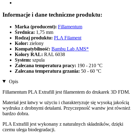
Informacje i dane techniczne produktu:
Marka (producent):
Fillamentum
Średnica:
1,75 mm
Rodzaj produktu:
PLA Filament
Kolor:
zielony
Kompatybilność:
Bambu Lab AMS*
Kolory RAL:
RAL 6038
System:
szpula
Zalecana temperatura pracy:
190 - 210 °C
Zalecana temperatura grzania:
50 - 60 °C
Opis
Fillamentum PLA Extrafill jest filamentem do drukarek 3D FDM.
Materiał jest łatwy w użyciu i charakteryzuje się wysoką jakością
wydruku z drobnymi detalami. Przyczepność warstw jest również
bardzo dobra.
PLA Extrafill jest wykonany z naturalnych składników, dzięki
czemu ulega biodegradacji.