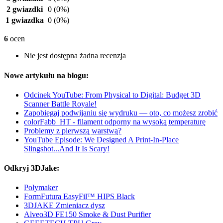
2 gwiazdki
0
(0%)
1 gwiazdka
0
(0%)
6
ocen
Nie jest dostępna żadna recenzja
Nowe artykułu na blogu:
Odcinek YouTube: From Physical to Digital: Budget 3D
Scanner Battle Royale!
Zapobiegaj podwijaniu się wydruku — oto, co możesz zrobić
colorFabb_HT - filament odporny na wysoką temperaturę
Problemy z pierwszą warstwą?
YouTube Episode: We Designed A Print-In-Place
Slingshot...And It Is Scary!
Odkryj 3DJake:
Polymaker
FormFutura EasyFil™ HIPS Black
3DJAKE Zmieniacz dysz
Alveo3D FE150 Smoke & Dust Purifier