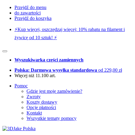
Przejdź do menu
do zawartości
Przejdź do koszyka
⚡️Kup więcej, oszczędzaj więcej: 10% rabatu na filament i
żywicę od 10 sztuk! ⚡️
Wyszukiwarka części zamiennych
Polska: Darmowa wysyłka standardowa
od 229,00 zł
Więcej niż 11.100 art.
Pomoc
Gdzie jest moje zamówienie?
Zwroty
Koszty dostawy
Opcje płatności
Kontakt
Wszystkie tematy pomocy