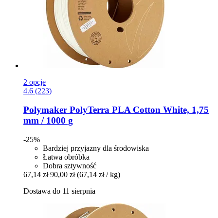
2 opcje
4.6 (223)
Polymaker
PolyTerra PLA Cotton White, 1,75
mm / 1000 g
-25%
Bardziej przyjazny dla środowiska
Łatwa obróbka
Dobra sztywność
67,14 zł
90,00 zł
(67,14 zł / kg)
Dostawa do 11 sierpnia