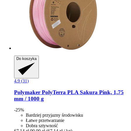
Do koszyka
4.9 (31)
Polymaker
PolyTerra PLA Sakura Pink, 1,75
mm / 1000 g
-25%
Bardziej przyjazny środowisku
Łatwe przetwarzanie
Dobra sztywność
67,14 zł
90,00 zł
(67,14 zł / kg)