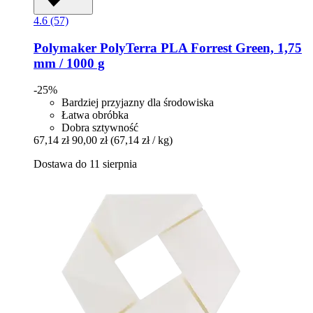
4.6 (57)
Polymaker
PolyTerra PLA Forrest Green, 1,75
mm / 1000 g
-25%
Bardziej przyjazny dla środowiska
Łatwa obróbka
Dobra sztywność
67,14 zł
90,00 zł
(67,14 zł / kg)
Dostawa do 11 sierpnia