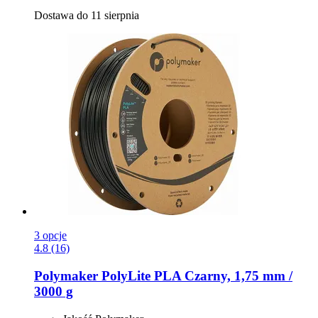
Dostawa do 11 sierpnia
3 opcje
4.8 (16)
Polymaker
PolyLite PLA Czarny, 1,75 mm /
3000 g