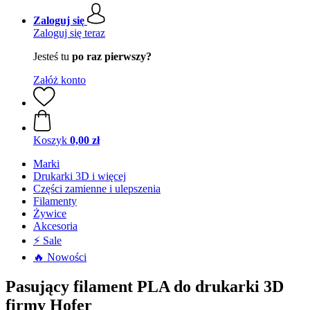
Zaloguj się
Zaloguj się teraz
Jesteś tu
po raz pierwszy?
Załóż konto
Koszyk
0,00 zł
Marki
Drukarki 3D i więcej
Części zamienne i ulepszenia
Filamenty
Żywice
Akcesoria
⚡ Sale
🔥 Nowości
Pasujący filament PLA do drukarki 3D
firmy Hofer