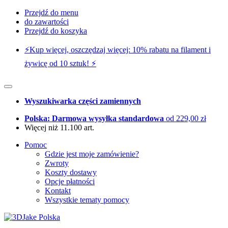
Przejdź do menu
do zawartości
Przejdź do koszyka
⚡️Kup więcej, oszczędzaj więcej: 10% rabatu na filament i
żywicę od 10 sztuk! ⚡️
Wyszukiwarka części zamiennych
Polska: Darmowa wysyłka standardowa
od 229,00 zł
Więcej niż 11.100 art.
Pomoc
Gdzie jest moje zamówienie?
Zwroty
Koszty dostawy
Opcje płatności
Kontakt
Wszystkie tematy pomocy