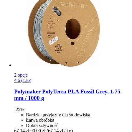
2 opcje
4.6 (136)
Polymaker
PolyTerra PLA Fossil Grey, 1,75
mm / 1000 g
-25%
Bardziej przyjazny dla środowiska
Łatwa obróbka
Dobra sztywność
67,14 zł
90,00 zł
(67,14 zł / kg)