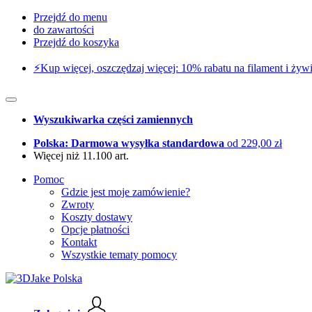
Przejdź do menu
do zawartości
Przejdź do koszyka
⚡️Kup więcej, oszczędzaj więcej: 10% rabatu na filament i żywi
Wyszukiwarka części zamiennych
Polska: Darmowa wysyłka standardowa
od 229,00 zł
Więcej niż 11.100 art.
Pomoc
Gdzie jest moje zamówienie?
Zwroty
Koszty dostawy
Opcje płatności
Kontakt
Wszystkie tematy pomocy