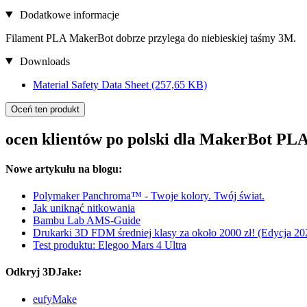
Dodatkowe informacje
Filament PLA MakerBot dobrze przylega do niebieskiej taśmy 3M.
Downloads
Material Safety Data Sheet
(257,65 KB)
Oceń ten produkt
ocen klientów po polski dla MakerBot PL
Nowe artykułu na blogu:
Polymaker Panchroma™ - Twoje kolory. Twój świat.
Jak uniknąć nitkowania
Bambu Lab AMS-Guide
Drukarki 3D FDM średniej klasy za około 2000 zł! (Edycja 20
Test produktu: Elegoo Mars 4 Ultra
Odkryj 3DJake:
eufyMake