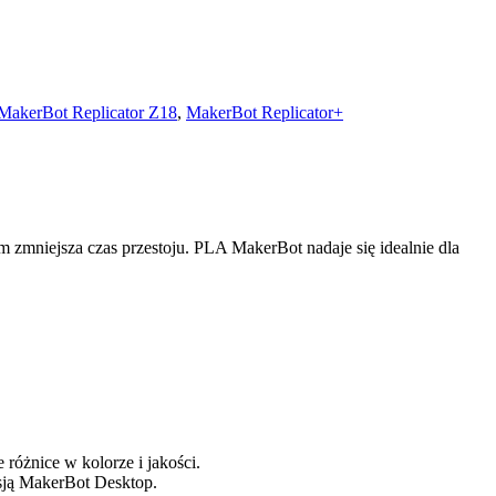
MakerBot Replicator Z18
,
MakerBot Replicator+
m zmniejsza czas przestoju. PLA MakerBot nadaje się idealnie dla
różnice w kolorze i jakości.
sją MakerBot Desktop.