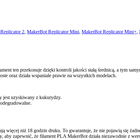
Replicator 2
,
MakerBot Replicator Mini
,
MakerBot Replicator Mini+
,
ent ten przekonuje dzięki kontroli jakości stałą średnicą, a tym samy
ste oraz działa wspaniale prawie na wszystkich modelach.
y jest uzyskiwany z kukurydzy.
biodegradowalne.
więcej niż 18 godzin druku. To gwarantuje, że nie pojawią się żadne 
wy, aby zapewnić, że filament PLA MakerBot działa niezawodnie z wer