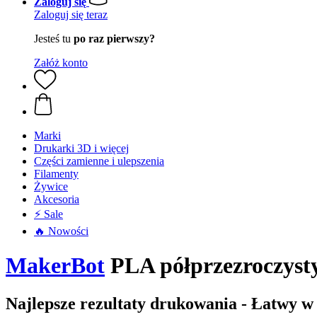
Zaloguj się
Zaloguj się teraz
Jesteś tu
po raz pierwszy?
Załóż konto
Marki
Drukarki 3D i więcej
Części zamienne i ulepszenia
Filamenty
Żywice
Akcesoria
⚡ Sale
🔥 Nowości
MakerBot
PLA półprzezroczys
Najlepsze rezultaty drukowania - Łatwy w