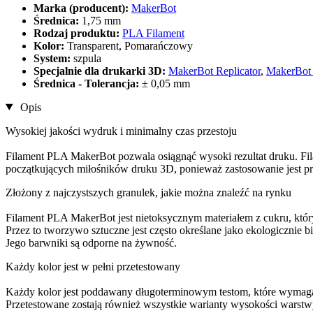
Marka (producent):
MakerBot
Średnica:
1,75 mm
Rodzaj produktu:
PLA Filament
Kolor:
Transparent, Pomarańczowy
System:
szpula
Specjalnie dla drukarki 3D:
MakerBot Replicator
,
MakerBot 
Średnica - Tolerancja:
± 0,05 mm
Opis
Wysokiej jakości wydruk i minimalny czas przestoju
Filament PLA MakerBot pozwala osiągnąć wysoki rezultat druku. Filam
początkujących miłośników druku 3D, ponieważ zastosowanie jest pro
Złożony z najczystszych granulek, jakie można znaleźć na rynku
Filament PLA MakerBot jest nietoksycznym materiałem z cukru, któr
Przez to tworzywo sztuczne jest często określane jako ekologicznie 
Jego barwniki są odporne na żywność.
Każdy kolor jest w pełni przetestowany
Każdy kolor jest poddawany długoterminowym testom, które wymagają 
Przetestowane zostają również wszystkie warianty wysokości warst