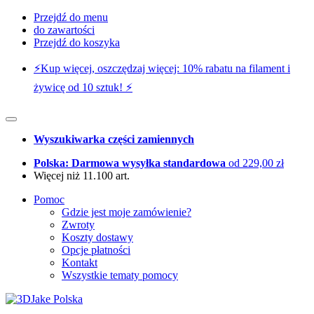
Przejdź do menu
do zawartości
Przejdź do koszyka
⚡️Kup więcej, oszczędzaj więcej: 10% rabatu na filament i
żywicę od 10 sztuk! ⚡️
Wyszukiwarka części zamiennych
Polska: Darmowa wysyłka standardowa
od 229,00 zł
Więcej niż 11.100 art.
Pomoc
Gdzie jest moje zamówienie?
Zwroty
Koszty dostawy
Opcje płatności
Kontakt
Wszystkie tematy pomocy