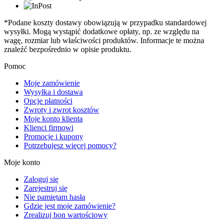
*Podane koszty dostawy obowiązują w przypadku standardowej
wysyłki. Mogą wystąpić dodatkowe opłaty, np. ze względu na
wagę, rozmiar lub właściwości produktów. Informacje te można
znaleźć bezpośrednio w opisie produktu.
Pomoc
Moje zamówienie
Wysyłka i dostawa
Opcje płatności
Zwroty i zwrot kosztów
Moje konto klienta
Klienci firmowi
Promocje i kupony
Potrzebujesz więcej pomocy?
Moje konto
Zaloguj się
Zarejestruj się
Nie pamiętam hasła
Gdzie jest moje zamówienie?
Zrealizuj bon wartościowy