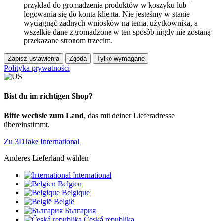
przykład do gromadzenia produktów w koszyku lub
logowania się do konta klienta. Nie jesteśmy w stanie
wyciągnąć żadnych wniosków na temat użytkownika, a
wszelkie dane zgromadzone w ten sposób nigdy nie zostaną
przekazane stronom trzecim.
Zapisz ustawienia
Zgoda
Tylko wymagane
Polityka prywatności
Bist du im richtigen Shop?
Bitte wechsle zum Land
, das mit deiner Lieferadresse
übereinstimmt.
Zu 3DJake International
Anderes Lieferland wählen
International
Belgien
Belgique
België
България
Česká republika