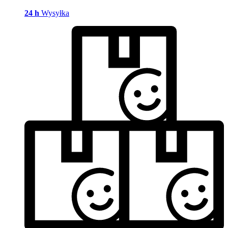
24 h
Wysyłka