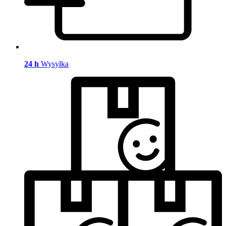
24 h
Wysyłka