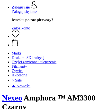
Zaloguj się
Zaloguj się teraz
Jesteś tu
po raz pierwszy?
Załóż konto
Marki
Drukarki 3D i więcej
Części zamienne i ulepszenia
Filamenty
Żywice
Akcesoria
⚡ Sale
🔥 Nowości
Nexeo
Amphora ™ AM3300
Czarny