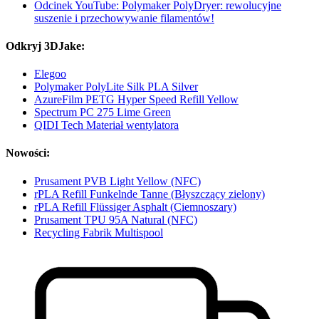
Odcinek YouTube: Polymaker PolyDryer: rewolucyjne
suszenie i przechowywanie filamentów!
Odkryj 3DJake:
Elegoo
Polymaker PolyLite Silk PLA Silver
AzureFilm PETG Hyper Speed Refill Yellow
Spectrum PC 275 Lime Green
QIDI Tech Materiał wentylatora
Nowości:
Prusament PVB Light Yellow (NFC)
rPLA Refill Funkelnde Tanne (Błyszczący zielony)
rPLA Refill Flüssiger Asphalt (Ciemnoszary)
Prusament TPU 95A Natural (NFC)
Recycling Fabrik Multispool