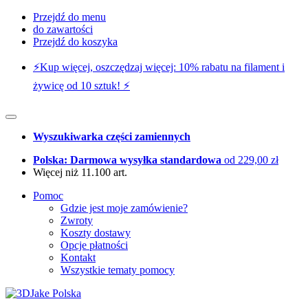
Przejdź do menu
do zawartości
Przejdź do koszyka
⚡️Kup więcej, oszczędzaj więcej: 10% rabatu na filament i
żywicę od 10 sztuk! ⚡️
Wyszukiwarka części zamiennych
Polska: Darmowa wysyłka standardowa
od 229,00 zł
Więcej niż 11.100 art.
Pomoc
Gdzie jest moje zamówienie?
Zwroty
Koszty dostawy
Opcje płatności
Kontakt
Wszystkie tematy pomocy