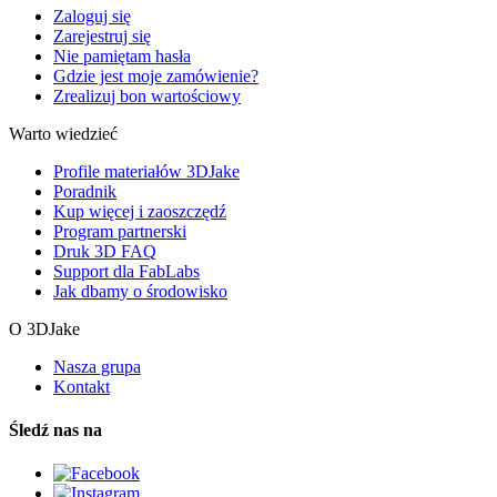
Zaloguj się
Zarejestruj się
Nie pamiętam hasła
Gdzie jest moje zamówienie?
Zrealizuj bon wartościowy
Warto wiedzieć
Profile materiałów 3DJake
Poradnik
Kup więcej i zaoszczędź
Program partnerski
Druk 3D FAQ
Support dla FabLabs
Jak dbamy o środowisko
O 3DJake
Nasza grupa
Kontakt
Śledź nas na