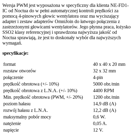
Wersja PWM jest wyposażona w specyficzny dla klienta NE-FD1-
IC od Noctua do w pełni automatycznej kontroli prędkości za
pomocą 4-pinowych głowic wentylatora oraz ma wyciszający
adapter i zestaw adapterów OmniJoin do łatwego połączenia z
zastrzeżonymi głowicami wentylatorów. Jego płynna praca, łożysko
SSO2 klasy referencyjnej i sprawdzona najwyższa jakość od
Noctua sprawiają, że jest to doskonały wybór dla najwyższych
wymagań.
specyfikacje:
format
40 x 40 x 20 mm
rozstaw otworów
32 x 32 mm
połączenie
4-pin
prędkość obrotowa (+/- 10%)
5000 obr./min
prędkość obrotowa z L.N.A. (+/- 10%)
4400 RPM
Min. prędkość obrotowa (PWM, +/- 20%)
1200 obr./min
poziom hałasu
14,9 dB (A)
rozwój hałasu z L.N.A.
12,2 dB (A)
maksymalny pobór mocy
0,6 W.
natężenie
0,05 A.
napięcie
12 V.