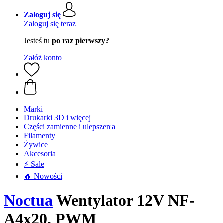
Zaloguj się
Zaloguj się teraz
Jesteś tu
po raz pierwszy?
Załóż konto
Marki
Drukarki 3D i więcej
Części zamienne i ulepszenia
Filamenty
Żywice
Akcesoria
⚡ Sale
🔥 Nowości
Noctua
Wentylator 12V NF-
A4x20, PWM