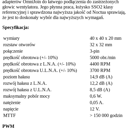
adapterów OmniJoin do łatwego podłączenia do zastrzeżonych
głowic wentylatora. Jego płynna praca, łożysko SSO2 klasy
referencyjnej i sprawdzona najwyższa jakość od Noctua sprawiają,
że jest to doskonały wybór dla najwyższych wymagań.
Specyfikacja:
wymiary
40 x 40 x 20 mm
rozstaw otworów
32 x 32 mm
połączenie
3-pin
prędkość obrotowa (+/- 10%)
5000 obr./min
prędkość obrotowa z L.N.A. (+/- 10%)
4400 RPM
prędkość obrotowa U.L.N.A. (+/- 10%)
3700 RPM
poziom hałasu
14,9 dB (A)
rozwój hałasu z L.N.A.
12,2 dB (A)
rozwój hałasu z U.L.N.A.
8,5 dB (A)
maksymalny pobór mocy
0,6 W.
natężenie
0,05 A.
napięcie
12 V.
MTTF
> 150 000 godzin
PWM