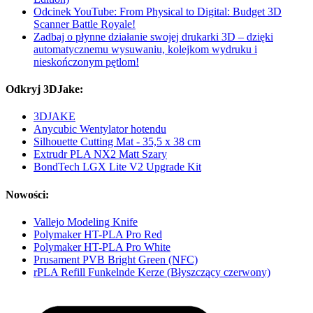
Odcinek YouTube: From Physical to Digital: Budget 3D
Scanner Battle Royale!
Zadbaj o płynne działanie swojej drukarki 3D – dzięki
automatycznemu wysuwaniu, kolejkom wydruku i
nieskończonym pętlom!
Odkryj 3DJake:
3DJAKE
Anycubic Wentylator hotendu
Silhouette Cutting Mat - 35,5 x 38 cm
Extrudr PLA NX2 Matt Szary
BondTech LGX Lite V2 Upgrade Kit
Nowości:
Vallejo Modeling Knife
Polymaker HT-PLA Pro Red
Polymaker HT-PLA Pro White
Prusament PVB Bright Green (NFC)
rPLA Refill Funkelnde Kerze (Błyszczący czerwony)