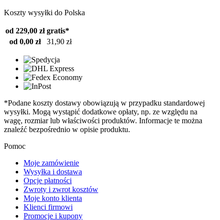
Koszty wysyłki do Polska
od 229,00 zł
gratis*
od 0,00 zł
31,90 zł
*Podane koszty dostawy obowiązują w przypadku standardowej
wysyłki. Mogą wystąpić dodatkowe opłaty, np. ze względu na
wagę, rozmiar lub właściwości produktów. Informacje te można
znaleźć bezpośrednio w opisie produktu.
Pomoc
Moje zamówienie
Wysyłka i dostawa
Opcje płatności
Zwroty i zwrot kosztów
Moje konto klienta
Klienci firmowi
Promocje i kupony