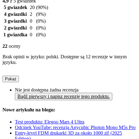
4,9
z 5 gwiazdek
5 gwiazdek
20
(90%)
4 gwiazdki
2
(9%)
3 gwiazdki
0
(0%)
2 gwiazdki
0
(0%)
1 gwiazdka
0
(0%)
22
oceny
Brak opinii w języku: polski. Dostępne są 12 recenzje w innym
języku.
Pokaż
Nie jest dostępna żadna recenzja
Bądź pierwszy i napisz recenzję tego produktu.
Nowe artykułu na blogu:
Test produktu: Elegoo Mars 4 Ultra
Odcinek YouTube: recenzja Anycubic Photon Mono M5s Pro
Entry-level FDM drukarki 3D za około 1000 zł! (2025
Edition)