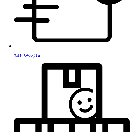
24 h
Wysyłka