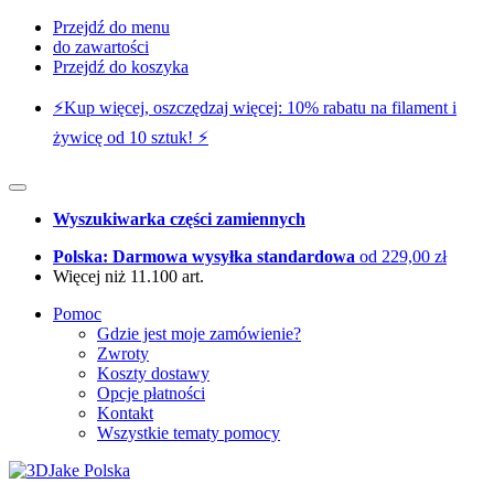
Przejdź do menu
do zawartości
Przejdź do koszyka
⚡️Kup więcej, oszczędzaj więcej: 10% rabatu na filament i
żywicę od 10 sztuk! ⚡️
Wyszukiwarka części zamiennych
Polska: Darmowa wysyłka standardowa
od 229,00 zł
Więcej niż 11.100 art.
Pomoc
Gdzie jest moje zamówienie?
Zwroty
Koszty dostawy
Opcje płatności
Kontakt
Wszystkie tematy pomocy