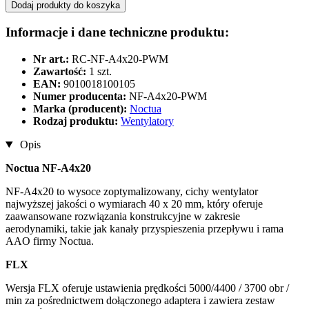
Dodaj produkty do koszyka
Informacje i dane techniczne produktu:
Nr art.:
RC-NF-A4x20-PWM
Zawartość:
1 szt.
EAN:
9010018100105
Numer producenta:
NF-A4x20-PWM
Marka (producent):
Noctua
Rodzaj produktu:
Wentylatory
Opis
Noctua NF-A4x20
NF-A4x20 to wysoce zoptymalizowany, cichy wentylator
najwyższej jakości o wymiarach 40 x 20 mm, który oferuje
zaawansowane rozwiązania konstrukcyjne w zakresie
aerodynamiki, takie jak kanały przyspieszenia przepływu i rama
AAO firmy Noctua.
FLX
Wersja FLX oferuje ustawienia prędkości 5000/4400 / 3700 obr /
min za pośrednictwem dołączonego adaptera i zawiera zestaw