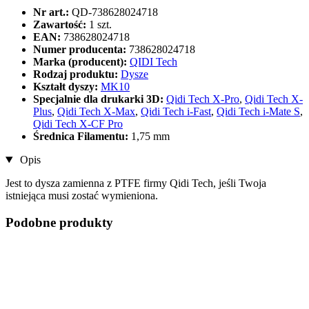
Nr art.:
QD-738628024718
Zawartość:
1 szt.
EAN:
738628024718
Numer producenta:
738628024718
Marka (producent):
QIDI Tech
Rodzaj produktu:
Dysze
Kształt dyszy:
MK10
Specjalnie dla drukarki 3D:
Qidi Tech X-Pro
,
Qidi Tech X-
Plus
,
Qidi Tech X-Max
,
Qidi Tech i-Fast
,
Qidi Tech i-Mate S
,
Qidi Tech X-CF Pro
Średnica Filamentu:
1,75 mm
Opis
Jest to dysza zamienna z PTFE firmy Qidi Tech, jeśli Twoja
istniejąca musi zostać wymieniona.
Podobne produkty