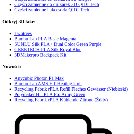
Części zamienne do drukarek 3D QIDI Tech
Części zamienne i akcesoria QIDI Tech
Odkryj 3DJake:
Twotrees
Bambu Lab PLA Basic Magenta
SUNLU Silk PLA+ Dual Color Green Purple
GEEETECH PLA Silk Royal Blue
3DMakerpro Backpack Kit
Nowości:
Anycubic Photon P1 Max
Bambu Lab AMS HT Heating Unit
Recycling Fabrik rPLA Refill Flaches Gewässer (Niebieski)
Polymaker HT-PLA Pro Army Green
Recycling Fabrik rPLA Kühlende Zitrone (Żółty)