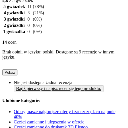
4,8
z 5 gwiazdek
5 gwiazdek
11
(78%)
4 gwiazdki
3
(21%)
3 gwiazdki
0
(0%)
2 gwiazdki
0
(0%)
1 gwiazdka
0
(0%)
14
ocen
Brak opinii w języku: polski. Dostępne są 9 recenzje w innym
języku.
Pokaż
Nie jest dostępna żadna recenzja
Bądź pierwszy i napisz recenzję tego produktu.
Ulubione kategorie:
Odkryj nasze najgorętsze oferty i zaoszczędź co najmniej
40%
Części zamienne i ulepszenia w ofercie
Części zamienne do drukarek 3D Elegoo