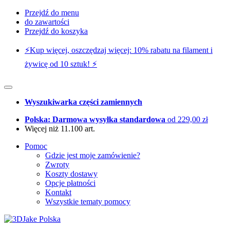
Przejdź do menu
do zawartości
Przejdź do koszyka
⚡️Kup więcej, oszczędzaj więcej: 10% rabatu na filament i
żywicę od 10 sztuk! ⚡️
Wyszukiwarka części zamiennych
Polska: Darmowa wysyłka standardowa
od 229,00 zł
Więcej niż 11.100 art.
Pomoc
Gdzie jest moje zamówienie?
Zwroty
Koszty dostawy
Opcje płatności
Kontakt
Wszystkie tematy pomocy