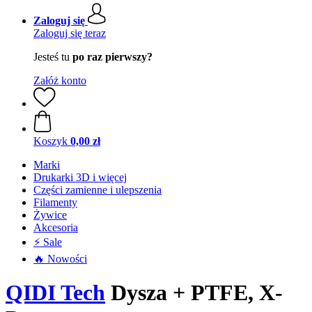
Zaloguj się
Zaloguj się teraz
Jesteś tu
po raz pierwszy?
Załóż konto
Koszyk
0,00 zł
Marki
Drukarki 3D i więcej
Części zamienne i ulepszenia
Filamenty
Żywice
Akcesoria
⚡ Sale
🔥 Nowości
QIDI Tech
Dysza + PTFE, X-