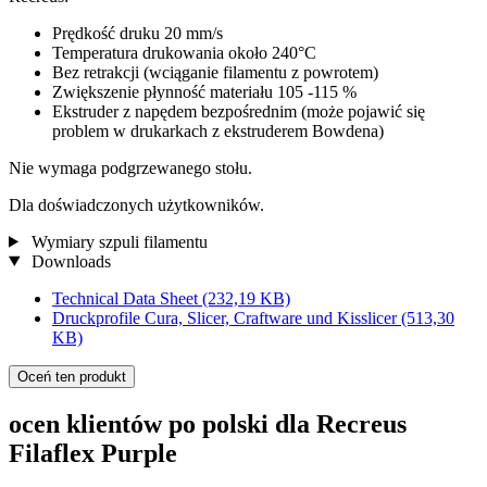
Prędkość druku 20 mm/s
Temperatura drukowania około 240°C
Bez retrakcji (wciąganie filamentu z powrotem)
Zwiększenie płynność materiału 105 -115 %
Ekstruder z napędem bezpośrednim (może pojawić się
problem w drukarkach z ekstruderem Bowdena)
Nie wymaga podgrzewanego stołu.
Dla doświadczonych użytkowników.
Wymiary szpuli filamentu
Downloads
Technical Data Sheet
(232,19 KB)
Druckprofile Cura, Slicer, Craftware und Kisslicer
(513,30
KB)
Oceń ten produkt
ocen klientów po polski dla Recreus
Filaflex Purple