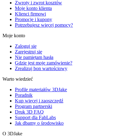
Zwroty i zwrot kosztów
Moje konto klienta
Klienci firmowi
Promocje i kupony
Potrzebujesz więcej pomocy?
Moje konto
Zaloguj się
Zarejestruj się
Nie pamiętam hasła
Gdzie jest moje zamówienie?
Zrealizuj bon wartościowy
Warto wiedzieć
Profile materiałów 3DJake
Poradnik
Kup więcej i zaoszczędź
Program partnerski
Druk 3D FAQ
Support dla FabLabs
Jak dbamy o środowisko
O 3DJake