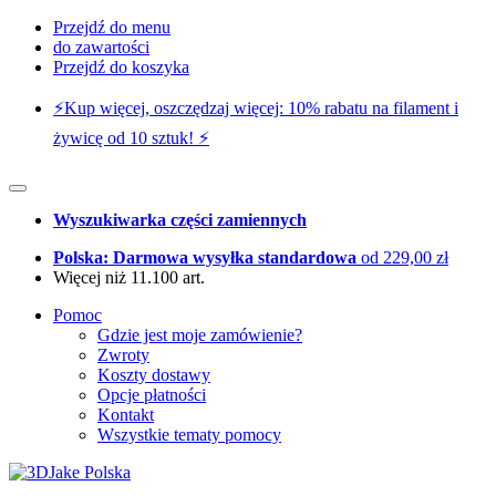
Przejdź do menu
do zawartości
Przejdź do koszyka
⚡️Kup więcej, oszczędzaj więcej: 10% rabatu na filament i
żywicę od 10 sztuk! ⚡️
Wyszukiwarka części zamiennych
Polska: Darmowa wysyłka standardowa
od 229,00 zł
Więcej niż 11.100 art.
Pomoc
Gdzie jest moje zamówienie?
Zwroty
Koszty dostawy
Opcje płatności
Kontakt
Wszystkie tematy pomocy