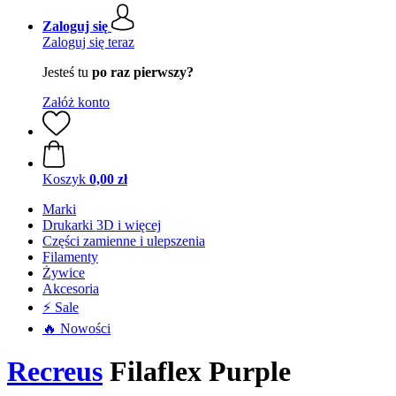
Zaloguj się
Zaloguj się teraz
Jesteś tu
po raz pierwszy?
Załóż konto
Koszyk
0,00 zł
Marki
Drukarki 3D i więcej
Części zamienne i ulepszenia
Filamenty
Żywice
Akcesoria
⚡ Sale
🔥 Nowości
Recreus
Filaflex Purple