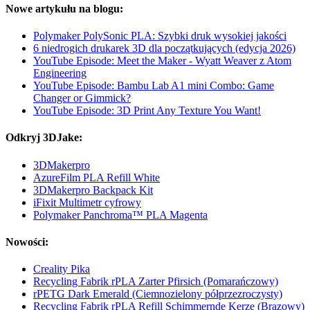
Nowe artykułu na blogu:
Polymaker PolySonic PLA: Szybki druk wysokiej jakości
6 niedrogich drukarek 3D dla początkujących (edycja 2026)
YouTube Episode: Meet the Maker - Wyatt Weaver z Atom
Engineering
YouTube Episode: Bambu Lab A1 mini Combo: Game
Changer or Gimmick?
YouTube Episode: 3D Print Any Texture You Want!
Odkryj 3DJake:
3DMakerpro
AzureFilm PLA Refill White
3DMakerpro Backpack Kit
iFixit Multimetr cyfrowy
Polymaker Panchroma™ PLA Magenta
Nowości:
Creality Pika
Recycling Fabrik rPLA Zarter Pfirsich (Pomarańczowy)
rPETG Dark Emerald (Ciemnozielony półprzezroczysty)
Recycling Fabrik rPLA Refill Schimmernde Kerze (Brązowy)