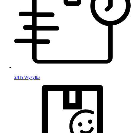
24 h
Wysyłka