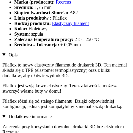
Marka (producent):
Recreus
Średnica:
1,75 mm
Stopień twardości Shore'a:
A82
Linia produktów :
Filaflex
Rodzaj produktu:
Elastyczny filament
Kolor:
Fioletowy
System:
szpula
Zalecana temperatura pracy:
215 - 250 °C
Średnica - Tolerancja:
± 0,05 mm
Opis
Filaflex to nowy elastyczny filament do drukarek 3D. Ten materiał
składa się z TPE (elastomer termoplastyczny) oraz z kilku
dodatków, aby ułatwić wydruk 3D.
Filaflex jest wyjątkowo elastyczny. Teraz z łatwością możesz
stworzyć własne buty w domu!
Filaflex różni się od stałego filamentu. Dzięki odpowiedniej
konfiguracji, jednak jest kompatybilny z niemal każdą drukarką.
Dodatkowe informacje
Zalecenia przy korzystaniu dowolnej drukarki 3D bez ekstrudera
Recreus: