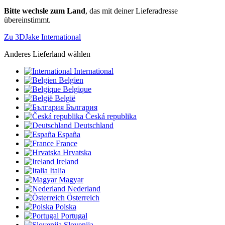
Bitte wechsle zum Land
, das mit deiner Lieferadresse
übereinstimmt.
Zu 3DJake International
Anderes Lieferland wählen
International
Belgien
Belgique
België
България
Česká republika
Deutschland
España
France
Hrvatska
Ireland
Italia
Magyar
Nederland
Österreich
Polska
Portugal
Slovenija