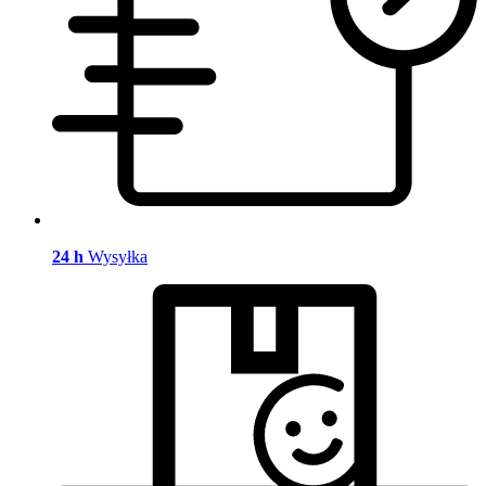
24 h
Wysyłka