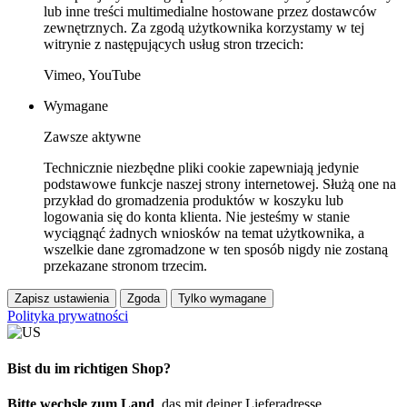
lub inne treści multimedialne hostowane przez dostawców
zewnętrznych. Za zgodą użytkownika korzystamy w tej
witrynie z następujących usług stron trzecich:
Vimeo, YouTube
Wymagane
Zawsze aktywne
Technicznie niezbędne pliki cookie zapewniają jedynie
podstawowe funkcje naszej strony internetowej. Służą one na
przykład do gromadzenia produktów w koszyku lub
logowania się do konta klienta. Nie jesteśmy w stanie
wyciągnąć żadnych wniosków na temat użytkownika, a
wszelkie dane zgromadzone w ten sposób nigdy nie zostaną
przekazane stronom trzecim.
Zapisz ustawienia
Zgoda
Tylko wymagane
Polityka prywatności
Bist du im richtigen Shop?
Bitte wechsle zum Land
, das mit deiner Lieferadresse