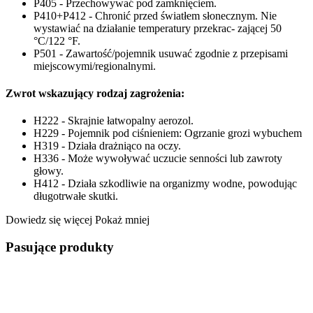
P405 - Przechowywać pod zamknięciem.
P410+P412 - Chronić przed światłem słonecznym. Nie
wystawiać na działanie temperatury przekrac- zającej 50
°C/122 °F.
P501 - Zawartość/pojemnik usuwać zgodnie z przepisami
miejscowymi/regionalnymi.
Zwrot wskazujący rodzaj zagrożenia:
H222 - Skrajnie łatwopalny aerozol.
H229 - Pojemnik pod ciśnieniem: Ogrzanie grozi wybuchem
H319 - Działa drażniąco na oczy.
H336 - Może wywoływać uczucie senności lub zawroty
głowy.
H412 - Działa szkodliwie na organizmy wodne, powodując
długotrwałe skutki.
Dowiedz się więcej
Pokaż mniej
Pasujące produkty