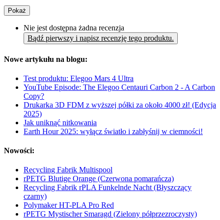
Pokaż
Nie jest dostępna żadna recenzja
Bądź pierwszy i napisz recenzję tego produktu.
Nowe artykułu na blogu:
Test produktu: Elegoo Mars 4 Ultra
YouTube Episode: The Elegoo Centauri Carbon 2 - A Carbon
Copy?
Drukarka 3D FDM z wyższej półki za około 4000 zł! (Edycja
2025)
Jak uniknąć nitkowania
Earth Hour 2025: wyłącz światło i zabłyśnij w ciemności!
Nowości:
Recycling Fabrik Multispool
rPETG Blutige Orange (Czerwona pomarańcza)
Recycling Fabrik rPLA Funkelnde Nacht (Błyszczący
czarny)
Polymaker HT-PLA Pro Red
rPETG Mystischer Smaragd (Zielony półprzezroczysty)