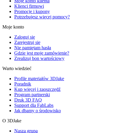
Moje konto klienta
Klienci firmowi
Promocje i kupony
Potrzebujesz więcej pomocy?
Moje konto
Zaloguj się
Zarejestruj się
Nie pamiętam hasła
Gdzie jest moje zamówienie?
Zrealizuj bon wartościowy
Warto wiedzieć
Profile materiałów 3DJake
Poradnik
Kup więcej i zaoszczędź
Program partnerski
Druk 3D FAQ
Support dla FabLabs
Jak dbamy o środowisko
O 3DJake
Nasza grupa