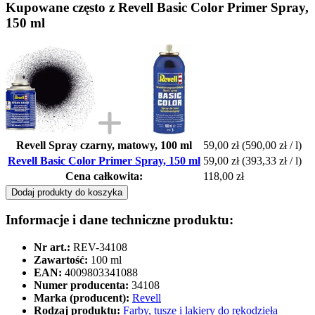
Kupowane często z Revell Basic Color Primer Spray,
150 ml
Revell Spray czarny, matowy, 100 ml
59,00 zł
(590,00 zł / l)
Revell Basic Color Primer Spray, 150 ml
59,00 zł
(393,33 zł / l)
Cena całkowita:
118,00 zł
Dodaj produkty do koszyka
Informacje i dane techniczne produktu:
Nr art.:
REV-34108
Zawartość:
100 ml
EAN:
4009803341088
Numer producenta:
34108
Marka (producent):
Revell
Rodzaj produktu:
Farby, tusze i lakiery do rękodzieła