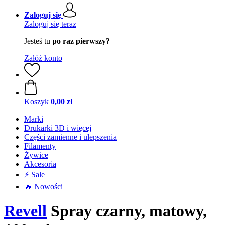
Zaloguj się
Zaloguj się teraz
Jesteś tu
po raz pierwszy?
Załóż konto
Koszyk
0,00 zł
Marki
Drukarki 3D i więcej
Części zamienne i ulepszenia
Filamenty
Żywice
Akcesoria
⚡ Sale
🔥 Nowości
Revell
Spray czarny, matowy,