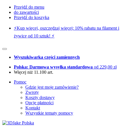
Przejdź do menu
do zawartości
Przejdź do koszyka
⚡️Kup więcej, oszczędzaj więcej: 10% rabatu na filament i
żywicę od 10 sztuk! ⚡️
Wyszukiwarka części zamiennych
Polska: Darmowa wysyłka standardowa
od 229,00 zł
Więcej niż 11.100 art.
Pomoc
Gdzie jest moje zamówienie?
Zwroty
Koszty dostawy
Opcje płatności
Kontakt
Wszystkie tematy pomocy