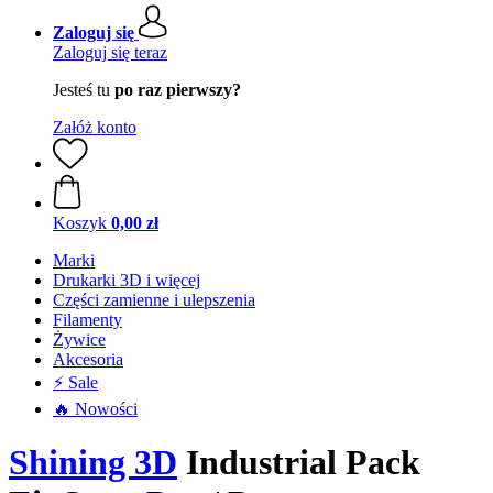
Zaloguj się
Zaloguj się teraz
Jesteś tu
po raz pierwszy?
Załóż konto
Koszyk
0,00 zł
Marki
Drukarki 3D i więcej
Części zamienne i ulepszenia
Filamenty
Żywice
Akcesoria
⚡ Sale
🔥 Nowości
Shining 3D
Industrial Pack