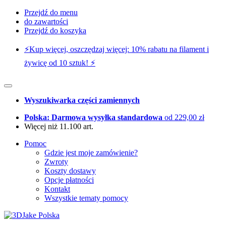
Przejdź do menu
do zawartości
Przejdź do koszyka
⚡️Kup więcej, oszczędzaj więcej: 10% rabatu na filament i
żywicę od 10 sztuk! ⚡️
Wyszukiwarka części zamiennych
Polska: Darmowa wysyłka standardowa
od 229,00 zł
Więcej niż 11.100 art.
Pomoc
Gdzie jest moje zamówienie?
Zwroty
Koszty dostawy
Opcje płatności
Kontakt
Wszystkie tematy pomocy