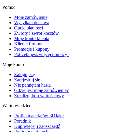
Pomoc
Moje zamówienie
Wysyłka i dostawa
Opcje płatności
Zwroty i zwrot kosztów
Moje konto klienta
Klienci firmowi
Promocje i kupony
Potrzebujesz więcej pomocy?
Moje konto
Zaloguj się
Zarejestruj się
Nie pamiętam hasła
Gdzie jest moje zamówienie?
Zrealizuj bon wartościowy
Warto wiedzieć
Profile materiałów 3DJake
Poradnik
Kup więcej i zaoszczędź
Program partnerski