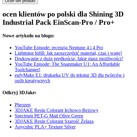
Oceń ten produkt
ocen klientów po polski dla Shining 3D
Industrial Pack EinScan-Pro / Pro+
Nowe artykułu na blogu:
YouTube Episode: recenzja Neptune 4 i 4 Pro
Lightning Infill: Jak zaoszczędzić materiał, czas i wagę!
Drukowanie z dużą prędkością: Jakie masz możliwości?
YouTube Episode: The Snapmaker U1: An Affordable
Toolchanger!
eufyMake E1: drukarka UV do tekstur 3D dla twórców i
osób kreatywnych
Odkryj 3DJake:
Phrozen
3DJAKE Resin Colorant Irchowo-Beżowy
Spectrum PET-G Matt Olive Green
3DJAKE Resin Colorant Szarość Żelaza
Anycubic PLA+ Texture Silver