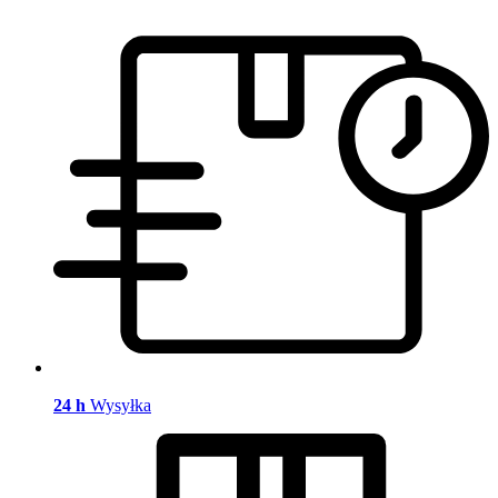
24 h
Wysyłka