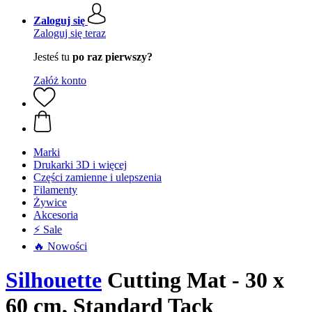
Zaloguj się
Zaloguj się teraz
Jesteś tu
po raz pierwszy?
Załóż konto
Marki
Drukarki 3D i więcej
Części zamienne i ulepszenia
Filamenty
Żywice
Akcesoria
⚡ Sale
🔥 Nowości
Silhouette
Cutting Mat - 30 x
60 cm, Standard Tack