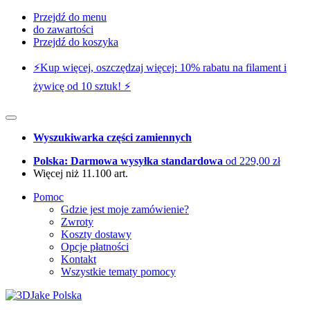
Przejdź do menu
do zawartości
Przejdź do koszyka
⚡️Kup więcej, oszczędzaj więcej: 10% rabatu na filament i
żywicę od 10 sztuk! ⚡️
Wyszukiwarka części zamiennych
Polska: Darmowa wysyłka standardowa
od 229,00 zł
Więcej niż 11.100 art.
Pomoc
Gdzie jest moje zamówienie?
Zwroty
Koszty dostawy
Opcje płatności
Kontakt
Wszystkie tematy pomocy