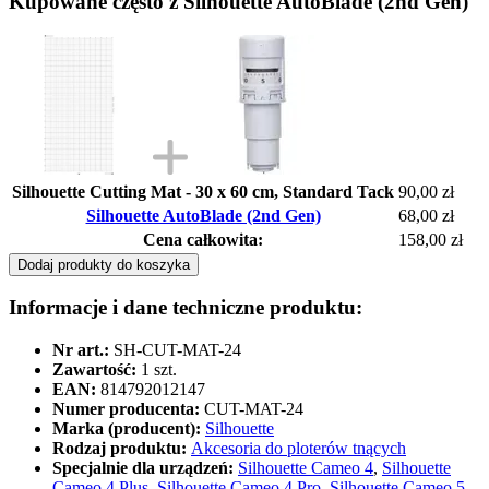
Kupowane często z Silhouette AutoBlade (2nd Gen)
Silhouette Cutting Mat - 30 x 60 cm, Standard Tack
90,00 zł
Silhouette AutoBlade (2nd Gen)
68,00 zł
Cena całkowita:
158,00 zł
Dodaj produkty do koszyka
Informacje i dane techniczne produktu:
Nr art.:
SH-CUT-MAT-24
Zawartość:
1 szt.
EAN:
814792012147
Numer producenta:
CUT-MAT-24
Marka (producent):
Silhouette
Rodzaj produktu:
Akcesoria do ploterów tnących
Specjalnie dla urządzeń:
Silhouette Cameo 4
,
Silhouette
Cameo 4 Plus
,
Silhouette Cameo 4 Pro
,
Silhouette Cameo 5
,