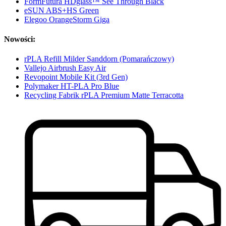
FormFutura HDglass™ See Through Black
eSUN ABS+HS Green
Elegoo OrangeStorm Giga
Nowości:
rPLA Refill Milder Sanddorn (Pomarańczowy)
Vallejo Airbrush Easy Air
Revopoint Mobile Kit (3rd Gen)
Polymaker HT-PLA Pro Blue
Recycling Fabrik rPLA Premium Matte Terracotta