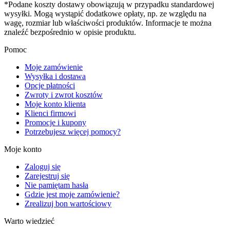
*Podane koszty dostawy obowiązują w przypadku standardowej
wysyłki. Mogą wystąpić dodatkowe opłaty, np. ze względu na
wagę, rozmiar lub właściwości produktów. Informacje te można
znaleźć bezpośrednio w opisie produktu.
Pomoc
Moje zamówienie
Wysyłka i dostawa
Opcje płatności
Zwroty i zwrot kosztów
Moje konto klienta
Klienci firmowi
Promocje i kupony
Potrzebujesz więcej pomocy?
Moje konto
Zaloguj się
Zarejestruj się
Nie pamiętam hasła
Gdzie jest moje zamówienie?
Zrealizuj bon wartościowy
Warto wiedzieć