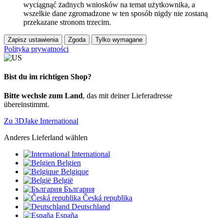
wyciągnąć żadnych wniosków na temat użytkownika, a
wszelkie dane zgromadzone w ten sposób nigdy nie zostaną
przekazane stronom trzecim.
Zapisz ustawienia
Zgoda
Tylko wymagane
Polityka prywatności
Bist du im richtigen Shop?
Bitte wechsle zum Land
, das mit deiner Lieferadresse
übereinstimmt.
Zu 3DJake International
Anderes Lieferland wählen
International
Belgien
Belgique
België
България
Česká republika
Deutschland
España