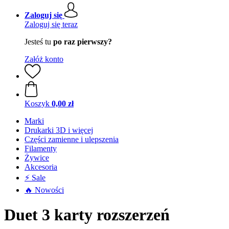
Zaloguj się
Zaloguj się teraz
Jesteś tu
po raz pierwszy?
Załóż konto
Koszyk
0,00 zł
Marki
Drukarki 3D i więcej
Części zamienne i ulepszenia
Filamenty
Żywice
Akcesoria
⚡ Sale
🔥 Nowości
Duet 3 karty rozszerzeń