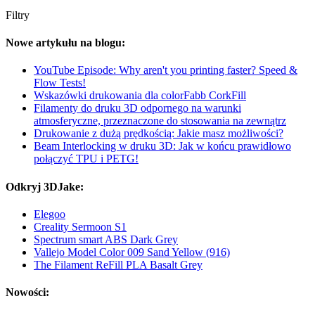
Filtry
Nowe artykułu na blogu:
YouTube Episode: Why aren't you printing faster? Speed &
Flow Tests!
Wskazówki drukowania dla colorFabb CorkFill
Filamenty do druku 3D odpornego na warunki
atmosferyczne, przeznaczone do stosowania na zewnątrz
Drukowanie z dużą prędkością: Jakie masz możliwości?
Beam Interlocking w druku 3D: Jak w końcu prawidłowo
połączyć TPU i PETG!
Odkryj 3DJake:
Elegoo
Creality Sermoon S1
Spectrum smart ABS Dark Grey
Vallejo Model Color 009 Sand Yellow (916)
The Filament ReFill PLA Basalt Grey
Nowości: