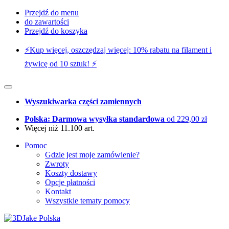
Przejdź do menu
do zawartości
Przejdź do koszyka
⚡️Kup więcej, oszczędzaj więcej: 10% rabatu na filament i
żywicę od 10 sztuk! ⚡️
Wyszukiwarka części zamiennych
Polska: Darmowa wysyłka standardowa
od 229,00 zł
Więcej niż 11.100 art.
Pomoc
Gdzie jest moje zamówienie?
Zwroty
Koszty dostawy
Opcje płatności
Kontakt
Wszystkie tematy pomocy