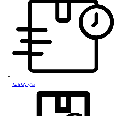
24 h
Wysyłka