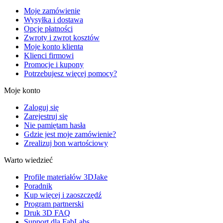
Moje zamówienie
Wysyłka i dostawa
Opcje płatności
Zwroty i zwrot kosztów
Moje konto klienta
Klienci firmowi
Promocje i kupony
Potrzebujesz więcej pomocy?
Moje konto
Zaloguj się
Zarejestruj się
Nie pamiętam hasła
Gdzie jest moje zamówienie?
Zrealizuj bon wartościowy
Warto wiedzieć
Profile materiałów 3DJake
Poradnik
Kup więcej i zaoszczędź
Program partnerski
Druk 3D FAQ
Support dla FabLabs