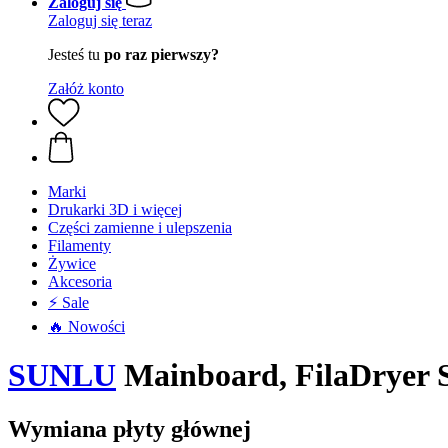
Zaloguj się
Zaloguj się teraz
Jesteś tu
po raz pierwszy?
Załóż konto
Marki
Drukarki 3D i więcej
Części zamienne i ulepszenia
Filamenty
Żywice
Akcesoria
⚡ Sale
🔥 Nowości
SUNLU
Mainboard, FilaDryer 
Wymiana płyty głównej