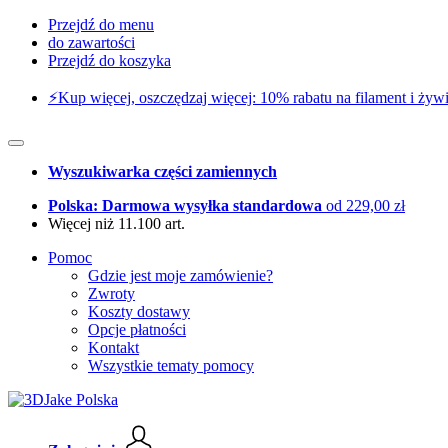
Przejdź do menu
do zawartości
Przejdź do koszyka
⚡️Kup więcej, oszczędzaj więcej: 10% rabatu na filament i żywi
Wyszukiwarka części zamiennych
Polska: Darmowa wysyłka standardowa
od 229,00 zł
Więcej niż 11.100 art.
Pomoc
Gdzie jest moje zamówienie?
Zwroty
Koszty dostawy
Opcje płatności
Kontakt
Wszystkie tematy pomocy