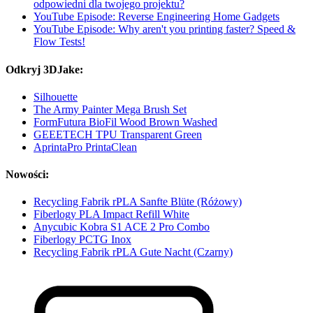
odpowiedni dla twojego projektu?
YouTube Episode: Reverse Engineering Home Gadgets
YouTube Episode: Why aren't you printing faster? Speed &
Flow Tests!
Odkryj 3DJake:
Silhouette
The Army Painter Mega Brush Set
FormFutura BioFil Wood Brown Washed
GEEETECH TPU Transparent Green
AprintaPro PrintaClean
Nowości:
Recycling Fabrik rPLA Sanfte Blüte (Różowy)
Fiberlogy PLA Impact Refill White
Anycubic Kobra S1 ACE 2 Pro Combo
Fiberlogy PCTG Inox
Recycling Fabrik rPLA Gute Nacht (Czarny)