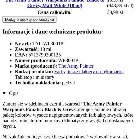
Greys, Matt White (18 ml)
(943,89 zł / l)
Cena całkowita:
33,98 zł
Dodaj produkty do koszyka
Informacje i dane techniczne produktu:
Nr art.:
TAP-WP3001P
Zawartość:
18 ml
EAN:
5713799300125
Numer producenta:
WP3001P
Marka (producent):
The Army Painter
Rodzaj produktu:
Farby, tusze i lakiery do rękodzieła
,
Tabletop i miniatury
Technika nakładania:
pędzel
Opis
Zanurz się w głębinach czerni i szarości!
The Army Painter
Warpaints Fanatic: Black & Greys
oferuje starannie dobraną
paletę kolorów wysoce napigmentowanych farb akrylowych, które
nadadzą miniaturom mroczny i klimatyczny wygląd o doskonałym
kryciu.
Niezależnie od tego, czy chcesz pomalować wojowników sci-fi,