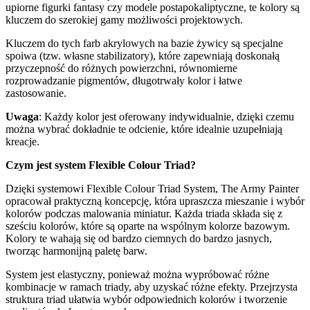
upiorne figurki fantasy czy modele postapokaliptyczne, te kolory są
kluczem do szerokiej gamy możliwości projektowych.
Kluczem do tych farb akrylowych na bazie żywicy są specjalne
spoiwa (tzw. własne stabilizatory), które zapewniają doskonałą
przyczepność do różnych powierzchni, równomierne
rozprowadzanie pigmentów, długotrwały kolor i łatwe
zastosowanie.
Uwaga
: Każdy kolor jest oferowany indywidualnie, dzięki czemu
można wybrać dokładnie te odcienie, które idealnie uzupełniają
kreacje.
Czym jest system Flexible Colour Triad?
Dzięki systemowi Flexible Colour Triad System, The Army Painter
opracował praktyczną koncepcję, która upraszcza mieszanie i wybór
kolorów podczas malowania miniatur. Każda triada składa się z
sześciu kolorów, które są oparte na wspólnym kolorze bazowym.
Kolory te wahają się od bardzo ciemnych do bardzo jasnych,
tworząc harmonijną paletę barw.
System jest elastyczny, ponieważ można wypróbować różne
kombinacje w ramach triady, aby uzyskać różne efekty. Przejrzysta
struktura triad ułatwia wybór odpowiednich kolorów i tworzenie