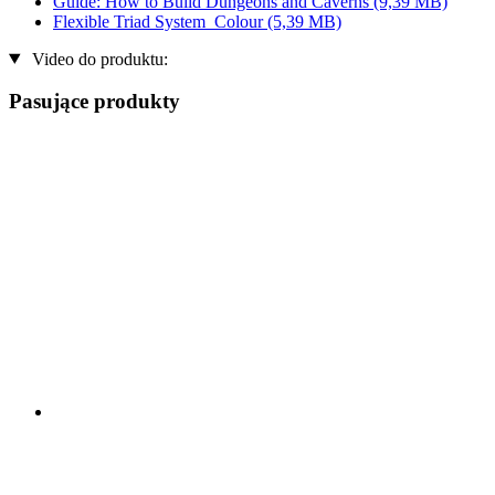
Guide: How to Build Dungeons and Caverns
(9,39 MB)
Flexible Triad System_Colour
(5,39 MB)
Video do produktu:
Pasujące produkty