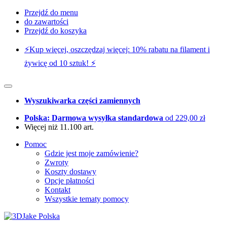
Przejdź do menu
do zawartości
Przejdź do koszyka
⚡️Kup więcej, oszczędzaj więcej: 10% rabatu na filament i
żywicę od 10 sztuk! ⚡️
Wyszukiwarka części zamiennych
Polska: Darmowa wysyłka standardowa
od 229,00 zł
Więcej niż 11.100 art.
Pomoc
Gdzie jest moje zamówienie?
Zwroty
Koszty dostawy
Opcje płatności
Kontakt
Wszystkie tematy pomocy