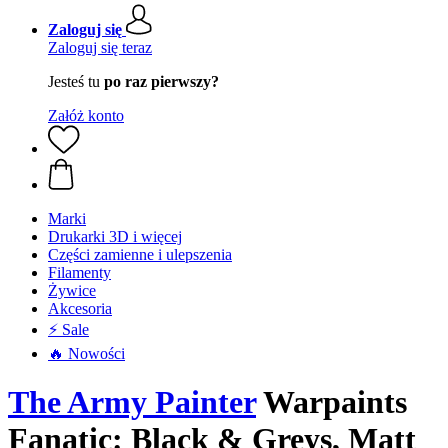
Zaloguj się
Zaloguj się teraz
Jesteś tu
po raz pierwszy?
Załóż konto
Marki
Drukarki 3D i więcej
Części zamienne i ulepszenia
Filamenty
Żywice
Akcesoria
⚡ Sale
🔥 Nowości
The Army Painter
Warpaints
Fanatic: Black & Greys, Matt