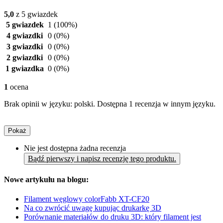
5,0
z 5 gwiazdek
5 gwiazdek
1
(100%)
4 gwiazdki
0
(0%)
3 gwiazdki
0
(0%)
2 gwiazdki
0
(0%)
1 gwiazdka
0
(0%)
1
ocena
Brak opinii w języku: polski. Dostępna 1 recenzja w innym języku.
Pokaż
Nie jest dostępna żadna recenzja
Bądź pierwszy i napisz recenzję tego produktu.
Nowe artykułu na blogu:
Filament węglowy colorFabb XT-CF20
Na co zwrócić uwagę kupując drukarkę 3D
Porównanie materiałów do druku 3D: który filament jest