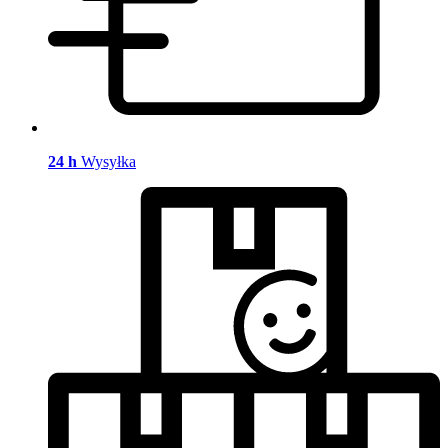
24 h
Wysyłka