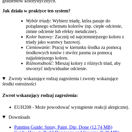
gradientów kolorystycznych.
Jak działa w praktyce ten system?
Wybór triady
: Wybierz triadę, która pasuje do
pożądanego schematu kolorów (np. ciepłe odcienie,
zimne odcienie lub efekty metaliczne).
Kolor
bazowy:
Zacznij od najciemniejszego koloru z
triady jako warstwy bazowej.
Cieniowanie:
Pracuj w kierunku środka za pomocą
środkowych tonów i stwórz pasma za pomocą
najjaśniejszego koloru.
Różnorodność:
Mieszaj kolory z różnych triad, aby
stworzyć indywidualne odcienie.
Zwroty wskazujące rodzaj zagrożenia i zwroty wskazujące
środki ostrożności
Zwrot wskazujący rodzaj zagrożenia:
EUH208 - Może powodować wystąpienie reakcji alergicznej.
Downloads
Painting Guide: Spray, Paint, Dip, Done
(12,74 MB)