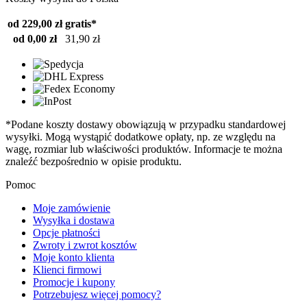
od 229,00 zł
gratis*
od 0,00 zł
31,90 zł
*Podane koszty dostawy obowiązują w przypadku standardowej
wysyłki. Mogą wystąpić dodatkowe opłaty, np. ze względu na
wagę, rozmiar lub właściwości produktów. Informacje te można
znaleźć bezpośrednio w opisie produktu.
Pomoc
Moje zamówienie
Wysyłka i dostawa
Opcje płatności
Zwroty i zwrot kosztów
Moje konto klienta
Klienci firmowi
Promocje i kupony
Potrzebujesz więcej pomocy?