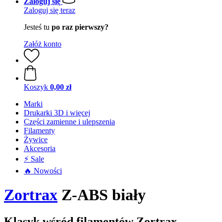
Zaloguj się
Zaloguj się teraz
Jesteś tu
po raz pierwszy?
Załóż konto
Koszyk
0,00 zł
Marki
Drukarki 3D i więcej
Części zamienne i ulepszenia
Filamenty
Żywice
Akcesoria
⚡ Sale
🔥 Nowości
Zortrax
Z-ABS biały
Klasyk wśród filamentów Zortrax