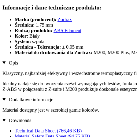
Informacje i dane techniczne produktu:
Marka (producent):
Zortrax
Średnica:
1,75 mm
Rodzaj produktu:
ABS Filament
Kolor:
Biały
System:
szpula
Średnica - Tolerancja:
± 0,05 mm
Materiał do drukowania dla Zortrax:
M200, M200 Plus, M30
Opis
Klasyczny, najbardziej efektywny i wszechstronne termoplastyczny fi
Idealny nadaje się do tworzenia części wymagających testów, funkcj
Z-ABS w połączeniu z Z-suite i M200 produkuje doskonale estetycz
Dodatkowe informacje
Materiał dostępny jest w szerokiej gamie kolorów.
Downloads
Technical Data Sheet
(766,46 KB)
Material Safety Data Sheet
(94,75 KB)