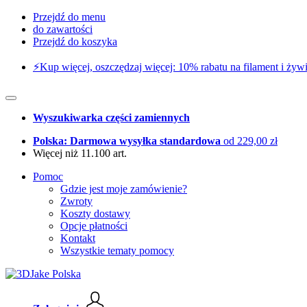
Przejdź do menu
do zawartości
Przejdź do koszyka
⚡️Kup więcej, oszczędzaj więcej: 10% rabatu na filament i żywi
Wyszukiwarka części zamiennych
Polska: Darmowa wysyłka standardowa
od 229,00 zł
Więcej niż 11.100 art.
Pomoc
Gdzie jest moje zamówienie?
Zwroty
Koszty dostawy
Opcje płatności
Kontakt
Wszystkie tematy pomocy