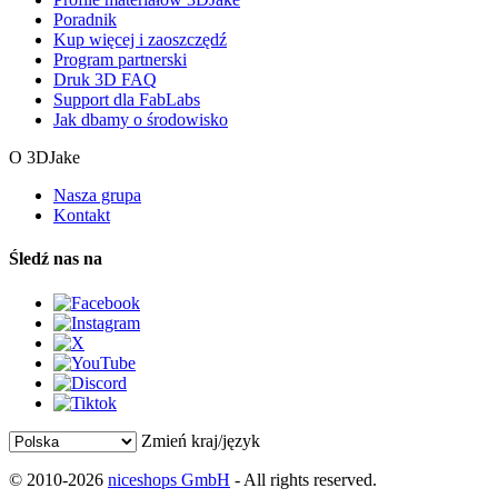
Poradnik
Kup więcej i zaoszczędź
Program partnerski
Druk 3D FAQ
Support dla FabLabs
Jak dbamy o środowisko
O 3DJake
Nasza grupa
Kontakt
Śledź nas na
Zmień kraj/język
© 2010-2026
niceshops GmbH
- All rights reserved.