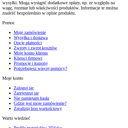
wysyłki. Mogą wystąpić dodatkowe opłaty, np. ze względu na
wagę, rozmiar lub właściwości produktów. Informacje te można
znaleźć bezpośrednio w opisie produktu.
Pomoc
Moje zamówienie
Wysyłka i dostawa
Opcje płatności
Zwroty i zwrot kosztów
Moje konto klienta
Klienci firmowi
Promocje i kupony
Potrzebujesz więcej pomocy?
Moje konto
Zaloguj się
Zarejestruj się
Nie pamiętam hasła
Gdzie jest moje zamówienie?
Zrealizuj bon wartościowy
Warto wiedzieć
Profile materiałów 3DJake