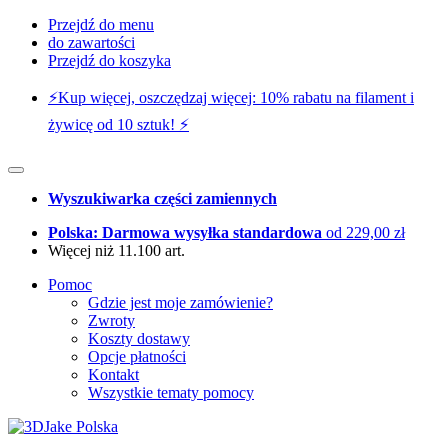
Przejdź do menu
do zawartości
Przejdź do koszyka
⚡️Kup więcej, oszczędzaj więcej: 10% rabatu na filament i
żywicę od 10 sztuk! ⚡️
Wyszukiwarka części zamiennych
Polska: Darmowa wysyłka standardowa
od 229,00 zł
Więcej niż 11.100 art.
Pomoc
Gdzie jest moje zamówienie?
Zwroty
Koszty dostawy
Opcje płatności
Kontakt
Wszystkie tematy pomocy