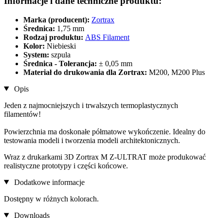
Informacje i dane techniczne produktu:
Marka (producent):
Zortrax
Średnica:
1,75 mm
Rodzaj produktu:
ABS Filament
Kolor:
Niebieski
System:
szpula
Średnica - Tolerancja:
± 0,05 mm
Materiał do drukowania dla Zortrax:
M200, M200 Plus
Opis
Jeden z najmocniejszych i trwalszych termoplastycznych
filamentów!
Powierzchnia ma doskonałe półmatowe wykończenie. Idealny do
testowania modeli i tworzenia modeli architektonicznych.
Wraz z drukarkami 3D Zortrax M Z-ULTRAT może produkować
realistyczne prototypy i części końcowe.
Dodatkowe informacje
Dostępny w różnych kolorach.
Downloads