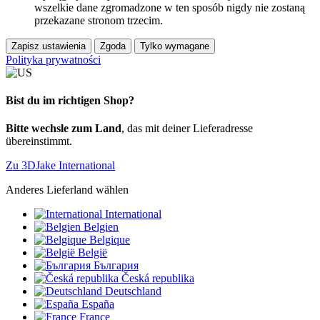
wszelkie dane zgromadzone w ten sposób nigdy nie zostaną
przekazane stronom trzecim.
Zapisz ustawienia
Zgoda
Tylko wymagane
Polityka prywatności
Bist du im richtigen Shop?
Bitte wechsle zum Land
, das mit deiner Lieferadresse
übereinstimmt.
Zu 3DJake International
Anderes Lieferland wählen
International
Belgien
Belgique
België
България
Česká republika
Deutschland
España
France