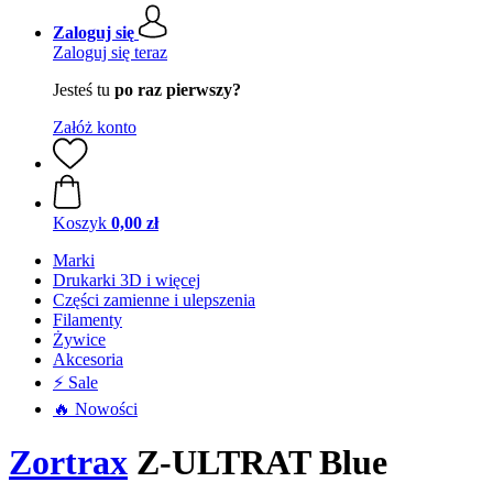
Zaloguj się
Zaloguj się teraz
Jesteś tu
po raz pierwszy?
Załóż konto
Koszyk
0,00 zł
Marki
Drukarki 3D i więcej
Części zamienne i ulepszenia
Filamenty
Żywice
Akcesoria
⚡ Sale
🔥 Nowości
Zortrax
Z-ULTRAT Blue