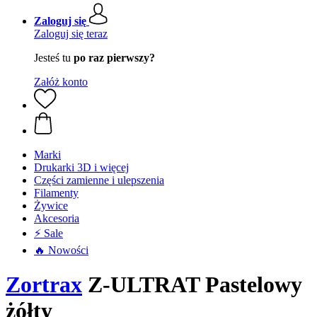
Zaloguj się
Zaloguj się teraz
Jesteś tu
po raz pierwszy?
Załóż konto
Marki
Drukarki 3D i więcej
Części zamienne i ulepszenia
Filamenty
Żywice
Akcesoria
⚡ Sale
🔥 Nowości
Zortrax
Z-ULTRAT Pastelowy
żółty