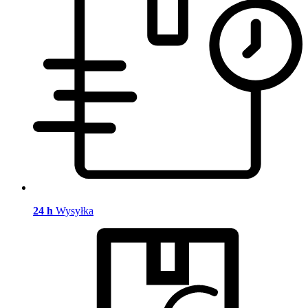
24 h
Wysyłka