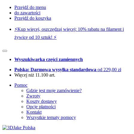
Przejdź do menu
do zawartości
Przejdź do koszyka
⚡️Kup więcej, oszczędzaj więcej: 10% rabatu na filament i
żywicę od 10 sztuk! ⚡️
Wyszukiwarka części zamiennych
Polska: Darmowa wysyłka standardowa
od 229,00 zł
Więcej niż 11.100 art.
Pomoc
Gdzie jest moje zamówienie?
Zwroty
Koszty dostawy
Opcje płatności
Kontakt
Wszystkie tematy pomocy