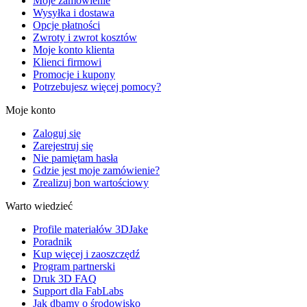
Moje zamówienie
Wysyłka i dostawa
Opcje płatności
Zwroty i zwrot kosztów
Moje konto klienta
Klienci firmowi
Promocje i kupony
Potrzebujesz więcej pomocy?
Moje konto
Zaloguj się
Zarejestruj się
Nie pamiętam hasła
Gdzie jest moje zamówienie?
Zrealizuj bon wartościowy
Warto wiedzieć
Profile materiałów 3DJake
Poradnik
Kup więcej i zaoszczędź
Program partnerski
Druk 3D FAQ
Support dla FabLabs
Jak dbamy o środowisko