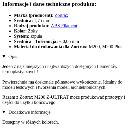
Informacje i dane techniczne produktu:
Marka (producent):
Zortrax
Średnica:
1,75 mm
Rodzaj produktu:
ABS Filament
Kolor:
Żółty
System:
szpula
Średnica - Tolerancja:
± 0,05 mm
Materiał do drukowania dla Zortrax:
M200, M200 Plus
Opis
Jeden z najsilniejszych i najtwardszych dostępnych filamentów
termoplastycznych!
Powierzchnia ma doskonałe półmatowe wykończenie. Idealny do
modeli testowych i tworzenia modeli architektonicznych.
Razem z Zortrax M200 Z-ULTRAT może produkować prototypy i
części do użytku końcowego.
Dodatkowe informacje
Dostępny w różnych kolorach.