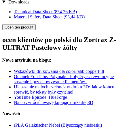
Downloads
Technical Data Sheet
(854,26 KB)
Material Safety Data Sheet
(93,44 KB)
Oceń ten produkt
ocen klientów po polski dla Zortrax Z-
ULTRAT Pastelowy żółty
Nowe artykułu na blogu:
Wskazówki drukowania dla colorFabb copperFill
Odcinek YouTube: Polymaker PolyDryer: rewolucyjne
suszenie i przechowywanie filamentów!
Ulepszanie małych czcionek w druku 3D: Jak w końcu
sprawić, by teksty były czytelne!
YouTube Episode: HueForge
Na co zwrócić uwagę kupując drukarkę 3D
Nowości:
rPLA Galaktischer Nebel (Błyszczący niebieski)