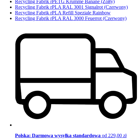
Recycling Fabrik rPETG Krumme Banane (Żółty)
Recycling Fabrik rPLA RAL 3001 Signalrot (Czerwony)
Recycling Fabrik rPLA Refill Speziale Rainbow
Recycling Fabrik rPLA RAL 3000 Feuerrot (Czerwony)
Polska: Darmowa wysyłka standardowa
od 229,00 zł