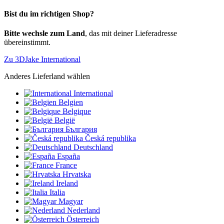
Bist du im richtigen Shop?
Bitte wechsle zum Land
, das mit deiner Lieferadresse
übereinstimmt.
Zu 3DJake International
Anderes Lieferland wählen
International
Belgien
Belgique
België
България
Česká republika
Deutschland
España
France
Hrvatska
Ireland
Italia
Magyar
Nederland
Österreich