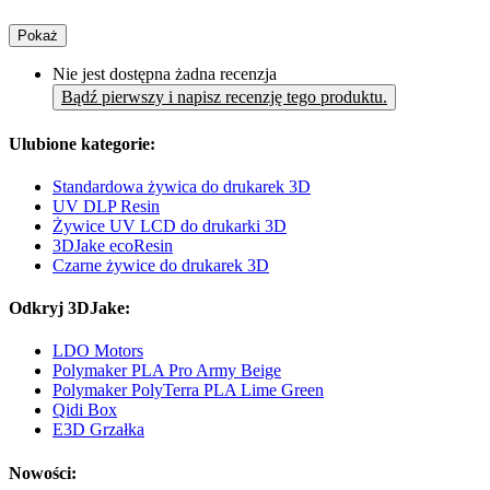
Pokaż
Nie jest dostępna żadna recenzja
Bądź pierwszy i napisz recenzję tego produktu.
Ulubione kategorie:
Standardowa żywica do drukarek 3D
UV DLP Resin
Żywice UV LCD do drukarki 3D
3DJake ecoResin
Czarne żywice do drukarek 3D
Odkryj 3DJake:
LDO Motors
Polymaker PLA Pro Army Beige
Polymaker PolyTerra PLA Lime Green
Qidi Box
E3D Grzałka
Nowości: