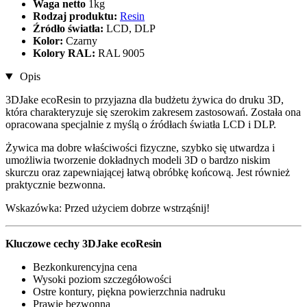
Waga netto
1kg
Rodzaj produktu:
Resin
Źródło światła:
LCD, DLP
Kolor:
Czarny
Kolory RAL:
RAL 9005
Opis
3DJake ecoResin to przyjazna dla budżetu żywica do druku 3D,
która charakteryzuje się szerokim zakresem zastosowań. Została ona
opracowana specjalnie z myślą o źródłach światła LCD i DLP.
Żywica ma dobre właściwości fizyczne, szybko się utwardza i
umożliwia tworzenie dokładnych modeli 3D o bardzo niskim
skurczu oraz zapewniającej łatwą obróbkę końcową. Jest również
praktycznie bezwonna.
Wskazówka: Przed użyciem dobrze wstrząśnij!
Kluczowe cechy 3DJake ecoResin
Bezkonkurencyjna cena
Wysoki poziom szczegółowości
Ostre kontury, piękna powierzchnia nadruku
Prawie bezwonna