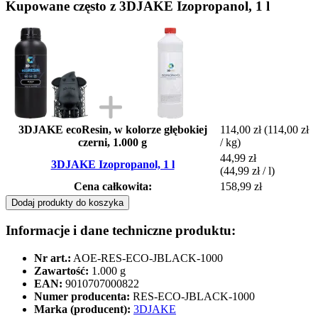
Kupowane często z 3DJAKE Izopropanol, 1 l
3DJAKE ecoResin, w kolorze głębokiej
114,00 zł
(114,00 zł
czerni, 1.000 g
/ kg)
44,99 zł
3DJAKE Izopropanol, 1 l
(44,99 zł / l)
Cena całkowita:
158,99 zł
Dodaj produkty do koszyka
Informacje i dane techniczne produktu:
Nr art.:
AOE-RES-ECO-JBLACK-1000
Zawartość:
1.000 g
EAN:
9010707000822
Numer producenta:
RES-ECO-JBLACK-1000
Marka (producent):
3DJAKE