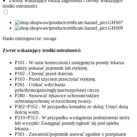
Zwroty wskazujące rodzaj zagrożenia i zwroty wskazujące
środki ostrożności
Hasło ostrzegawcze: uwaga
Zwrot wskazujący środki ostrożności:
P101 - W razie konieczności zasięgnięcia porady lekarza
należy pokazać pojemnik lub etykietę.
P102 - Chronić przed dziećmi.
P103 - Przed użyciem przeczytać etykietę.
P261 - Unikać wdychania
pyłu/dymu/gazu/mgły/par/rozpylonej cieczy.
P280 - Stosować rękawice ochronne/odzież
ochronną/ochronę oczu/ochronę twarzy.
P302+P352 - W przypadku kontaktu ze skórą: Umyć dużą
ilością wody.
P333+P313 - W przypadku wystąpienia podrażnienia skóry
lub wysypki: Zasięgnąć porady/zgłosić się pod opiekę
lekarza.
P501 - Zawartość/pojemnik usuwać zgodnie z przepisami