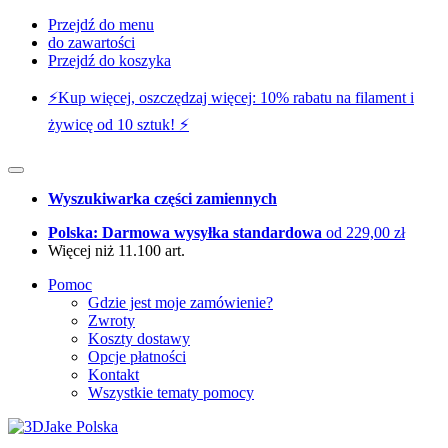
Przejdź do menu
do zawartości
Przejdź do koszyka
⚡️Kup więcej, oszczędzaj więcej: 10% rabatu na filament i
żywicę od 10 sztuk! ⚡️
Wyszukiwarka części zamiennych
Polska: Darmowa wysyłka standardowa
od 229,00 zł
Więcej niż 11.100 art.
Pomoc
Gdzie jest moje zamówienie?
Zwroty
Koszty dostawy
Opcje płatności
Kontakt
Wszystkie tematy pomocy