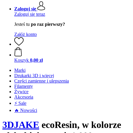
Zaloguj się
Zaloguj się teraz
Jesteś tu
po raz pierwszy?
Załóż konto
Koszyk
0,00 zł
Marki
Drukarki 3D i więcej
Części zamienne i ulepszenia
Filamenty
Żywice
Akcesoria
⚡ Sale
🔥 Nowości
3DJAKE
ecoResin, w kolorze