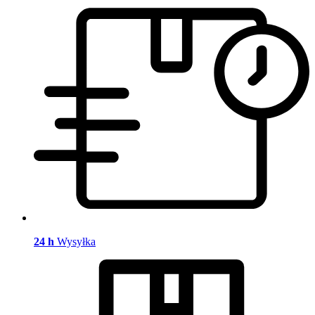
24 h
Wysyłka