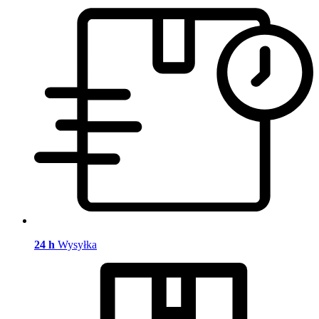
24 h
Wysyłka