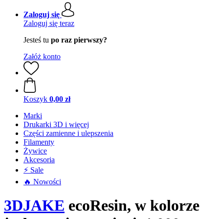
Zaloguj się
Zaloguj się teraz
Jesteś tu
po raz pierwszy?
Załóż konto
Koszyk
0,00 zł
Marki
Drukarki 3D i więcej
Części zamienne i ulepszenia
Filamenty
Żywice
Akcesoria
⚡ Sale
🔥 Nowości
3DJAKE
ecoResin, w kolorze