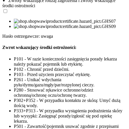
Zwroty wskazujące rodzaj zagrożenia i zwroty wskazujące
środki ostrożności
Hasło ostrzegawcze: uwaga
Zwrot wskazujący środki ostrożności:
P101 - W razie konieczności zasięgnięcia porady lekarza
należy pokazać pojemnik lub etykietę.
P102 - Chronić przed dziećmi.
P103 - Przed użyciem przeczytać etykietę.
P261 - Unikać wdychania
pyłu/dymu/gazu/mgły/par/rozpylonej cieczy.
P280 - Stosować rękawice ochronne/odzież
ochronną/ochronę oczu/ochronę twarzy.
P302+P352 - W przypadku kontaktu ze skórą: Umyć dużą
ilością wody.
P333+P313 - W przypadku wystąpienia podrażnienia skóry
lub wysypki: Zasięgnąć porady/zgłosić się pod opiekę
lekarza.
P501 - Zawartość/pojemnik usuwać zgodnie z przepisami