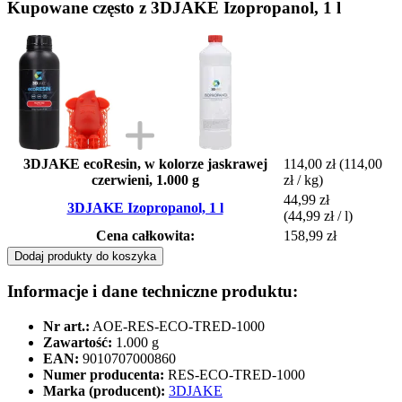
Kupowane często z 3DJAKE Izopropanol, 1 l
3DJAKE ecoResin, w kolorze jaskrawej
114,00 zł
(114,00
czerwieni, 1.000 g
zł / kg)
44,99 zł
3DJAKE Izopropanol, 1 l
(44,99 zł / l)
Cena całkowita:
158,99 zł
Dodaj produkty do koszyka
Informacje i dane techniczne produktu:
Nr art.:
AOE-RES-ECO-TRED-1000
Zawartość:
1.000 g
EAN:
9010707000860
Numer producenta:
RES-ECO-TRED-1000
Marka (producent):
3DJAKE