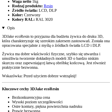
Waga netto
1kg
Rodzaj produktu:
Resin
Źródło światła:
LCD, DLP
Kolor:
Czerwony
Kolory RAL:
RAL 3020
Opis
3DJake ecoResin to przyjazna dla budżetu żywica do druku 3D,
która charakteryzuje się szerokim zakresem zastosowań. Została ona
opracowana specjalnie z myślą o źródłach światła LCD i DLP.
Żywica ma dobre właściwości fizyczne, szybko się utwardza i
umożliwia tworzenie dokładnych modeli 3D o bardzo niskim
skurczu oraz zapewniającej łatwą obróbkę końcową. Jest również
praktycznie bezwonna.
Wskazówka: Przed użyciem dobrze wstrząśnij!
Kluczowe cechy 3DJake ecoResin
Bezkonkurencyjna cena
Wysoki poziom szczegółowości
Ostre kontury, piękna powierzchnia nadruku
Prawie bezwonna