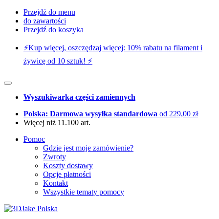
Przejdź do menu
do zawartości
Przejdź do koszyka
⚡️Kup więcej, oszczędzaj więcej: 10% rabatu na filament i
żywicę od 10 sztuk! ⚡️
Wyszukiwarka części zamiennych
Polska: Darmowa wysyłka standardowa
od 229,00 zł
Więcej niż 11.100 art.
Pomoc
Gdzie jest moje zamówienie?
Zwroty
Koszty dostawy
Opcje płatności
Kontakt
Wszystkie tematy pomocy