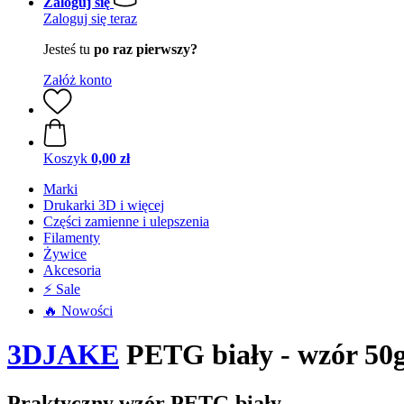
Zaloguj się
Zaloguj się teraz
Jesteś tu
po raz pierwszy?
Załóż konto
Koszyk
0,00 zł
Marki
Drukarki 3D i więcej
Części zamienne i ulepszenia
Filamenty
Żywice
Akcesoria
⚡ Sale
🔥 Nowości
3DJAKE
PETG biały - wzór 50
Praktyczny wzór PETG biały