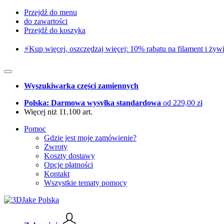
Przejdź do menu
do zawartości
Przejdź do koszyka
⚡️Kup więcej, oszczędzaj więcej: 10% rabatu na filament i żywi
Wyszukiwarka części zamiennych
Polska: Darmowa wysyłka standardowa
od 229,00 zł
Więcej niż 11.100 art.
Pomoc
Gdzie jest moje zamówienie?
Zwroty
Koszty dostawy
Opcje płatności
Kontakt
Wszystkie tematy pomocy