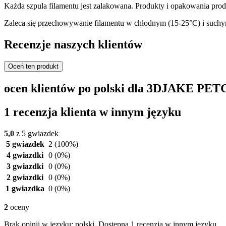
Każda szpula filamentu jest zalakowana. Produkty i opakowania pr
Zaleca się przechowywanie filamentu w chłodnym (15-25°C) i suchy
Recenzje naszych klientów
Oceń ten produkt
ocen klientów po polski dla 3DJAKE PETG
1 recenzja klienta w innym języku
5,0
z 5 gwiazdek
5 gwiazdek
2
(100%)
4 gwiazdki
0
(0%)
3 gwiazdki
0
(0%)
2 gwiazdki
0
(0%)
1 gwiazdka
0
(0%)
2
oceny
Brak opinii w języku: polski. Dostępna 1 recenzja w innym języku.