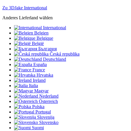
Zu 3DJake International
Anderes Lieferland wählen
International
Belgien
Belgique
België
България
Česká republika
Deutschland
España
France
Hrvatska
Ireland
Italia
Magyar
Nederland
Österreich
Polska
Portugal
Slovenija
Slovensko
Suomi