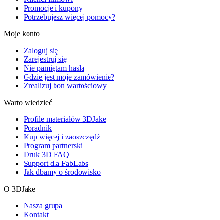
Promocje i kupony
Potrzebujesz więcej pomocy?
Moje konto
Zaloguj się
Zarejestruj się
Nie pamiętam hasła
Gdzie jest moje zamówienie?
Zrealizuj bon wartościowy
Warto wiedzieć
Profile materiałów 3DJake
Poradnik
Kup więcej i zaoszczędź
Program partnerski
Druk 3D FAQ
Support dla FabLabs
Jak dbamy o środowisko
O 3DJake
Nasza grupa
Kontakt