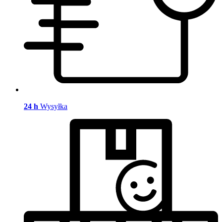
24 h
Wysyłka