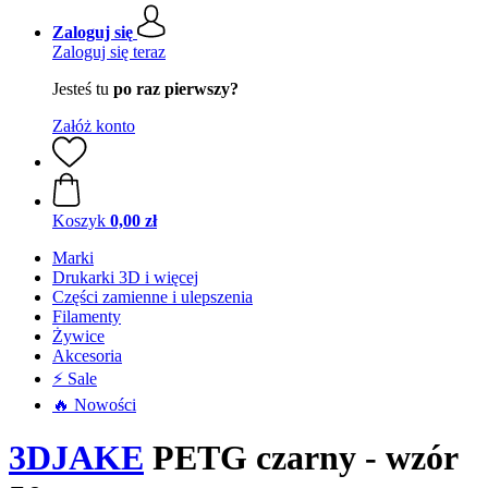
Zaloguj się
Zaloguj się teraz
Jesteś tu
po raz pierwszy?
Załóż konto
Koszyk
0,00 zł
Marki
Drukarki 3D i więcej
Części zamienne i ulepszenia
Filamenty
Żywice
Akcesoria
⚡ Sale
🔥 Nowości
3DJAKE
PETG czarny - wzór