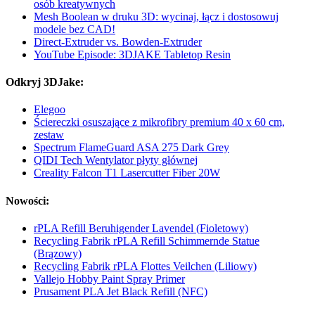
osób kreatywnych
Mesh Boolean w druku 3D: wycinaj, łącz i dostosowuj
modele bez CAD!
Direct-Extruder vs. Bowden-Extruder
YouTube Episode: 3DJAKE Tabletop Resin
Odkryj 3DJake:
Elegoo
Ściereczki osuszające z mikrofibry premium 40 x 60 cm,
zestaw
Spectrum FlameGuard ASA 275 Dark Grey
QIDI Tech Wentylator płyty głównej
Creality Falcon T1 Lasercutter Fiber 20W
Nowości:
rPLA Refill Beruhigender Lavendel (Fioletowy)
Recycling Fabrik rPLA Refill Schimmernde Statue
(Brązowy)
Recycling Fabrik rPLA Flottes Veilchen (Liliowy)
Vallejo Hobby Paint Spray Primer
Prusament PLA Jet Black Refill (NFC)