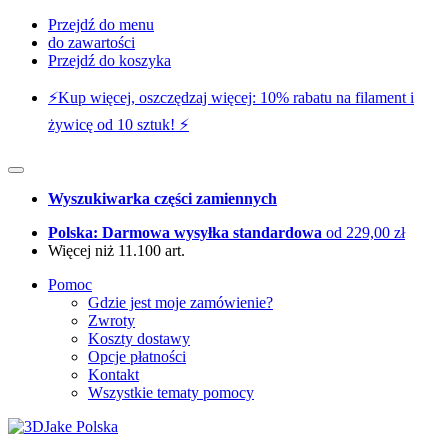
Przejdź do menu
do zawartości
Przejdź do koszyka
⚡️Kup więcej, oszczędzaj więcej: 10% rabatu na filament i
żywicę od 10 sztuk! ⚡️
Wyszukiwarka części zamiennych
Polska: Darmowa wysyłka standardowa
od 229,00 zł
Więcej niż 11.100 art.
Pomoc
Gdzie jest moje zamówienie?
Zwroty
Koszty dostawy
Opcje płatności
Kontakt
Wszystkie tematy pomocy