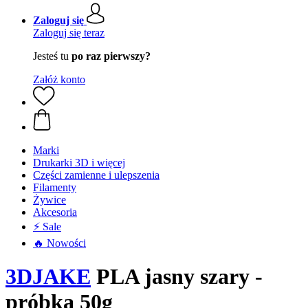
Zaloguj się
Zaloguj się teraz
Jesteś tu
po raz pierwszy?
Załóż konto
Marki
Drukarki 3D i więcej
Części zamienne i ulepszenia
Filamenty
Żywice
Akcesoria
⚡ Sale
🔥 Nowości
3DJAKE
PLA jasny szary -
próbka 50g