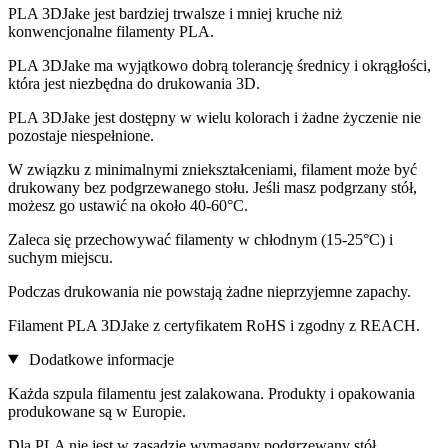
PLA 3DJake jest bardziej trwalsze i mniej kruche niż
konwencjonalne filamenty PLA.
PLA 3DJake ma wyjątkowo dobrą tolerancję średnicy i okrągłości,
która jest niezbędna do drukowania 3D.
PLA 3DJake jest dostępny w wielu kolorach i żadne życzenie nie
pozostaje niespełnione.
W związku z minimalnymi zniekształceniami, filament może być
drukowany bez podgrzewanego stołu. Jeśli masz podgrzany stół,
możesz go ustawić na około 40-60°C.
Zaleca się przechowywać filamenty w chłodnym (15-25°C) i
suchym miejscu.
Podczas drukowania nie powstają żadne nieprzyjemne zapachy.
Filament PLA 3DJake z certyfikatem RoHS i zgodny z REACH.
Dodatkowe informacje
Każda szpula filamentu jest zalakowana. Produkty i opakowania
produkowane są w Europie.
Dla PLA nie jest w zasadzie wymagany podgrzewany stół.