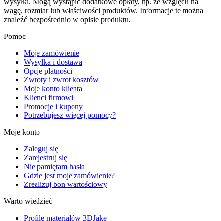
wysyłki. Mogą wystąpić dodatkowe opłaty, np. ze względu na
wagę, rozmiar lub właściwości produktów. Informacje te można
znaleźć bezpośrednio w opisie produktu.
Pomoc
Moje zamówienie
Wysyłka i dostawa
Opcje płatności
Zwroty i zwrot kosztów
Moje konto klienta
Klienci firmowi
Promocje i kupony
Potrzebujesz więcej pomocy?
Moje konto
Zaloguj się
Zarejestruj się
Nie pamiętam hasła
Gdzie jest moje zamówienie?
Zrealizuj bon wartościowy
Warto wiedzieć
Profile materiałów 3DJake