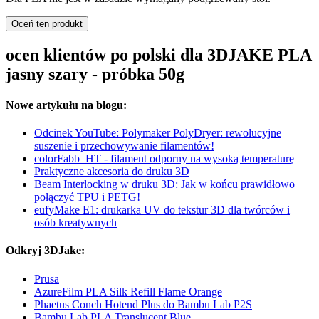
Oceń ten produkt
ocen klientów po polski dla 3DJAKE PLA
jasny szary - próbka 50g
Nowe artykułu na blogu:
Odcinek YouTube: Polymaker PolyDryer: rewolucyjne
suszenie i przechowywanie filamentów!
colorFabb_HT - filament odporny na wysoką temperaturę
Praktyczne akcesoria do druku 3D
Beam Interlocking w druku 3D: Jak w końcu prawidłowo
połączyć TPU i PETG!
eufyMake E1: drukarka UV do tekstur 3D dla twórców i
osób kreatywnych
Odkryj 3DJake:
Prusa
AzureFilm PLA Silk Refill Flame Orange
Phaetus Conch Hotend Plus do Bambu Lab P2S
Bambu Lab PLA Translucent Blue