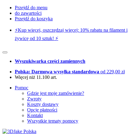
Przejdź do menu
do zawartości
Przejdź do koszyka
⚡️Kup więcej, oszczędzaj więcej: 10% rabatu na filament i
żywicę od 10 sztuk! ⚡️
Wyszukiwarka części zamiennych
Polska: Darmowa wysyłka standardowa
od 229,00 zł
Więcej niż 11.100 art.
Pomoc
Gdzie jest moje zamówienie?
Zwroty
Koszty dostawy
Opcje płatności
Kontakt
Wszystkie tematy pomocy