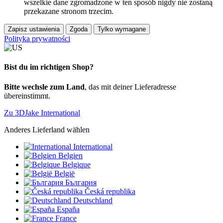
wszelkie dane zgromadzone w ten sposób nigdy nie zostaną
przekazane stronom trzecim.
Zapisz ustawienia
Zgoda
Tylko wymagane
Polityka prywatności
Bist du im richtigen Shop?
Bitte wechsle zum Land
, das mit deiner Lieferadresse
übereinstimmt.
Zu 3DJake International
Anderes Lieferland wählen
International
Belgien
Belgique
België
България
Česká republika
Deutschland
España
France