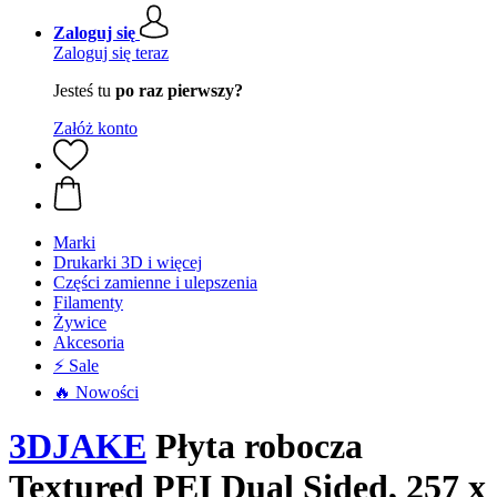
Zaloguj się
Zaloguj się teraz
Jesteś tu
po raz pierwszy?
Załóż konto
Marki
Drukarki 3D i więcej
Części zamienne i ulepszenia
Filamenty
Żywice
Akcesoria
⚡ Sale
🔥 Nowości
3DJAKE
Płyta robocza
Textured PEI Dual Sided, 257 x