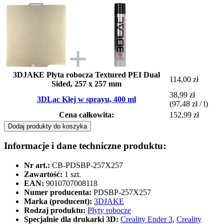
3DJAKE Płyta robocza Textured PEI Dual
114,00 zł
Sided, 257 x 257 mm
38,99 zł
3DLac Klej w sprayu, 400 ml
(97,48 zł / l)
Cena całkowita:
152,99 zł
Dodaj produkty do koszyka
Informacje i dane techniczne produktu:
Nr art.:
CB-PDSBP-257X257
Zawartość:
1 szt.
EAN:
9010707008118
Numer producenta:
PDSBP-257X257
Marka (producent):
3DJAKE
Rodzaj produktu:
Płyty robocze
Specjalnie dla drukarki 3D:
Creality Ender 3
,
Creality