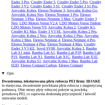
Ender 3 Pro
,
Creality Ender 5
,
Creality Ender 5 Pro
,
Creality
Ender 3 V2
,
Creality Ender 3 S1
,
Creality Ender 3 S1 Pro
,
Anycubic Kobra
,
Elegoo Neptune 3
,
Anycubic Kobra Go
,
Anycubic Kobra Neo
,
Elegoo Neptune 3 Pro
,
Elegoo
Neptune 3 Plus
,
Elegoo Neptune 3 Max
,
Creality Ender 3
Neo
,
LDO Motors Voron V2.4
,
LDO Motors Voron Trident
,
LDO Motors Voron V0
,
Anycubic Kobra 2
,
Creality K1
,
Creality K1 Max
,
Ender 3 V3 SE
,
Anycubic Kobra 2 Pro
,
Anycubic Kobra 2 Neo
,
Anycubic Kobra 2 Plus
,
Anycubic
Kobra 2 Max
,
Elegoo Neptune 4
,
Elegoo Neptune 4 Pro
,
Elegoo Neptune 4 Plus
,
Elegoo Neptune 4 Max
,
Creality
Ender 3 V3 KE
,
Sovol SV08
,
Anycubic Kobra 3
,
Bambu
Lab A1 mini
,
Bambu Lab A1
,
Bambu Lab P1P
,
Bambu Lab
P1S
,
Bambu Lab X1
,
Bambu Lab X1C
,
Bambu Lab X1E
,
Anycubic Kobra S1
,
Anycubic Kobra 3 Max
,
Bambu Lab
H2D
,
Elegoo Centauri Carbon
,
Elegoo Centauri
Opis
Dwustronna, teksturowana płyta robocza PEI firmy 3DJAKE
to elastyczna, dwustronnie powlekana płyta robocza z magnetyczną
podstawą. Obie strony płyty roboczej pokryte są powłoką
proszkową PEI, co zapewnia doskonałą przyczepność i łatwość
usuwania modeli.