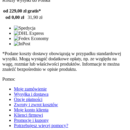
Koszty wysyłki do Polska
od 229,00 zł
gratis*
od 0,00 zł
31,90 zł
*Podane koszty dostawy obowiązują w przypadku standardowej
wysyłki. Mogą wystąpić dodatkowe opłaty, np. ze względu na
wagę, rozmiar lub właściwości produktów. Informacje te można
znaleźć bezpośrednio w opisie produktu.
Pomoc
Moje zamówienie
Wysyłka i dostawa
Opcje płatności
Zwroty i zwrot kosztów
Moje konto klienta
Klienci firmowi
Promocje i kupony
Potrzebujesz więcej pomocy?