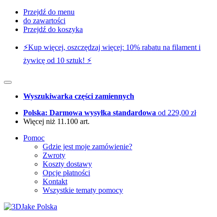
Przejdź do menu
do zawartości
Przejdź do koszyka
⚡️Kup więcej, oszczędzaj więcej: 10% rabatu na filament i
żywicę od 10 sztuk! ⚡️
Wyszukiwarka części zamiennych
Polska: Darmowa wysyłka standardowa
od 229,00 zł
Więcej niż 11.100 art.
Pomoc
Gdzie jest moje zamówienie?
Zwroty
Koszty dostawy
Opcje płatności
Kontakt
Wszystkie tematy pomocy