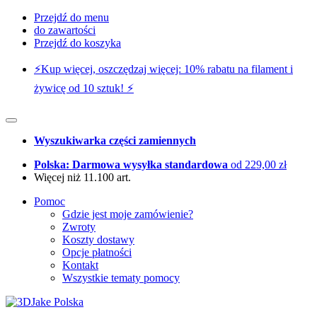
Przejdź do menu
do zawartości
Przejdź do koszyka
⚡️Kup więcej, oszczędzaj więcej: 10% rabatu na filament i
żywicę od 10 sztuk! ⚡️
Wyszukiwarka części zamiennych
Polska: Darmowa wysyłka standardowa
od 229,00 zł
Więcej niż 11.100 art.
Pomoc
Gdzie jest moje zamówienie?
Zwroty
Koszty dostawy
Opcje płatności
Kontakt
Wszystkie tematy pomocy