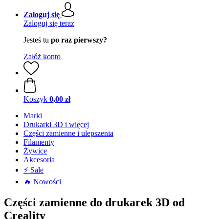
Zaloguj się
Zaloguj się teraz
Jesteś tu
po raz pierwszy?
Załóż konto
Koszyk
0,00 zł
Marki
Drukarki 3D i więcej
Części zamienne i ulepszenia
Filamenty
Żywice
Akcesoria
⚡ Sale
🔥 Nowości
Części zamienne do drukarek 3D od
Creality