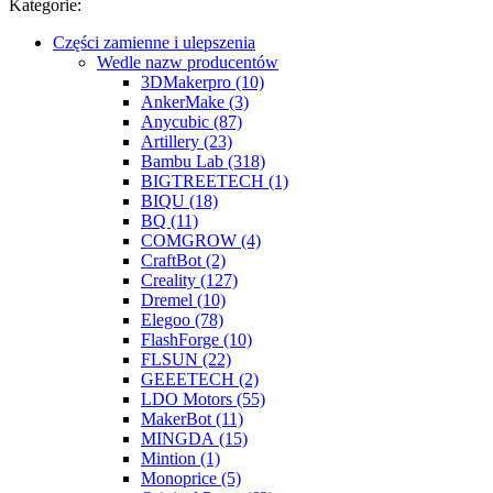
Kategorie:
Części zamienne i ulepszenia
Wedle nazw producentów
3DMakerpro (10)
AnkerMake (3)
Anycubic (87)
Artillery (23)
Bambu Lab (318)
BIGTREETECH (1)
BIQU (18)
BQ (11)
COMGROW (4)
CraftBot (2)
Creality (127)
Dremel (10)
Elegoo (78)
FlashForge (10)
FLSUN (22)
GEEETECH (2)
LDO Motors (55)
MakerBot (11)
MINGDA (15)
Mintion (1)
Monoprice (5)