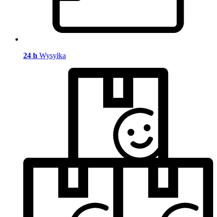
24 h
Wysyłka