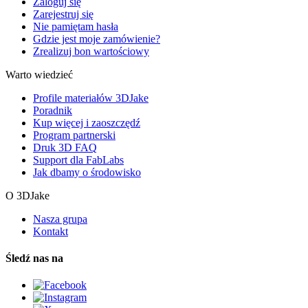
Zaloguj się
Zarejestruj się
Nie pamiętam hasła
Gdzie jest moje zamówienie?
Zrealizuj bon wartościowy
Warto wiedzieć
Profile materiałów 3DJake
Poradnik
Kup więcej i zaoszczędź
Program partnerski
Druk 3D FAQ
Support dla FabLabs
Jak dbamy o środowisko
O 3DJake
Nasza grupa
Kontakt
Śledź nas na