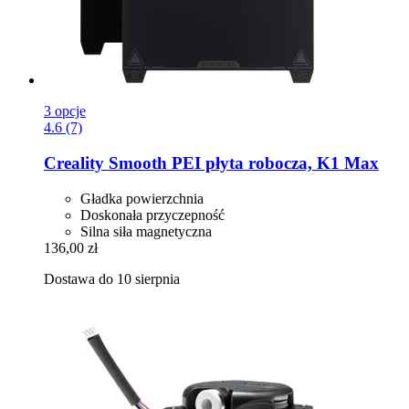
3 opcje
4.6 (7)
Creality
Smooth PEI płyta robocza, K1 Max
Gładka powierzchnia
Doskonała przyczepność
Silna siła magnetyczna
136,00 zł
Dostawa do 10 sierpnia