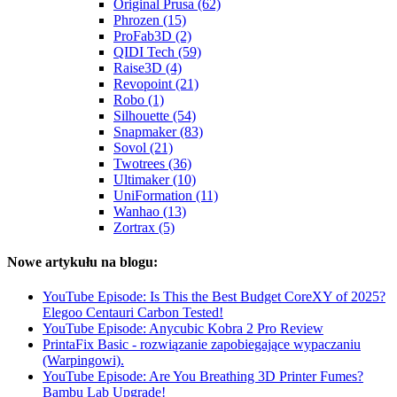
Original Prusa (62)
Phrozen (15)
ProFab3D (2)
QIDI Tech (59)
Raise3D (4)
Revopoint (21)
Robo (1)
Silhouette (54)
Snapmaker (83)
Sovol (21)
Twotrees (36)
Ultimaker (10)
UniFormation (11)
Wanhao (13)
Zortrax (5)
Nowe artykułu na blogu:
YouTube Episode: Is This the Best Budget CoreXY of 2025?
Elegoo Centauri Carbon Tested!
YouTube Episode: Anycubic Kobra 2 Pro Review
PrintaFix Basic - rozwiązanie zapobiegające wypaczaniu
(Warpingowi).
YouTube Episode: Are You Breathing 3D Printer Fumes?
Bambu Lab Upgrade!