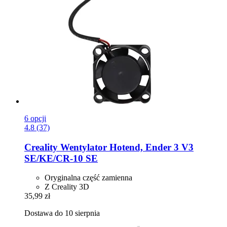
6 opcji
4.8 (37)
Creality
Wentylator Hotend, Ender 3 V3
SE/KE/CR-​10 SE
Oryginalna część zamienna
Z Creality 3D
35,99 zł
Dostawa do 10 sierpnia