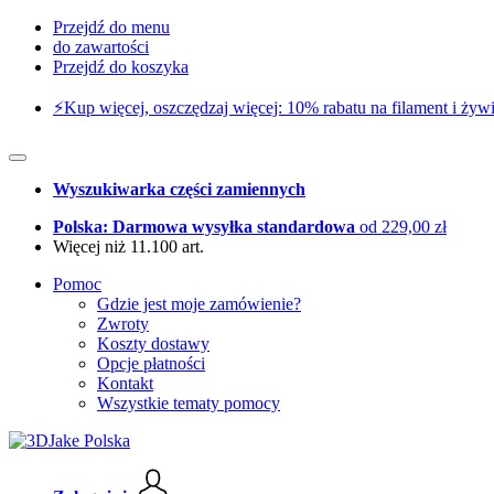
Przejdź do menu
do zawartości
Przejdź do koszyka
⚡️Kup więcej, oszczędzaj więcej: 10% rabatu na filament i żywi
Wyszukiwarka części zamiennych
Polska: Darmowa wysyłka standardowa
od 229,00 zł
Więcej niż 11.100 art.
Pomoc
Gdzie jest moje zamówienie?
Zwroty
Koszty dostawy
Opcje płatności
Kontakt
Wszystkie tematy pomocy