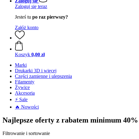
Zaloguj się
Zaloguj się teraz
Jesteś tu
po raz pierwszy?
Załóż konto
Koszyk
0,00 zł
Marki
Drukarki 3D i więcej
Części zamienne i ulepszenia
Filamenty
Żywice
Akcesoria
⚡ Sale
🔥 Nowości
Najlepsze oferty z rabatem minimum 40%
Filtrowanie i sortowanie