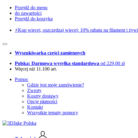
Przejdź do menu
do zawartości
Przejdź do koszyka
⚡️Kup więcej, oszczędzaj więcej: 10% rabatu na filament i żywi
Wyszukiwarka części zamiennych
Polska: Darmowa wysyłka standardowa
od 229,00 zł
Więcej niż 11.100 art.
Pomoc
Gdzie jest moje zamówienie?
Zwroty
Koszty dostawy
Opcje płatności
Kontakt
Wszystkie tematy pomocy