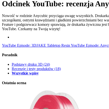
Odcinek YouTube: recenzja An
Nowość w rodzinie Anycubic przyciąga uwagę wszystkich. Drukarka 
szczegółami, ostrymi krawędziami i gładkimi powierzchniami bez war
Feature i podgrzewacz komory sprawiają, że drukarka żywiczna jest b
YouTube. Czekamy na Twoją wizytę!
YouTube Episode: 3DJAKE Tabletop Resin
YouTube Episode: Anyc
Poradnik
Podstawy druku 3D
(24)
Recenzje i testy produktów
(18)
Wszystkie wpisy
Ostatnia ocena