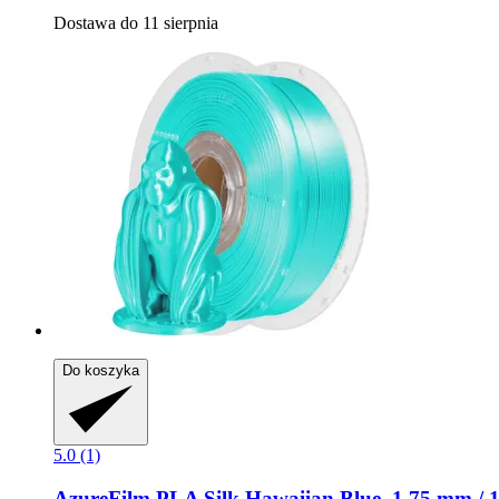
Dostawa do 11 sierpnia
Do koszyka
5.0 (1)
AzureFilm
PLA Silk Hawaiian Blue, 1,75 mm / 