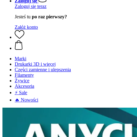
Zaloguj się
Zaloguj się teraz
Jesteś tu
po raz pierwszy?
Załóż konto
Marki
Drukarki 3D i więcej
Części zamienne i ulepszenia
Filamenty
Żywice
Akcesoria
⚡ Sale
🔥 Nowości