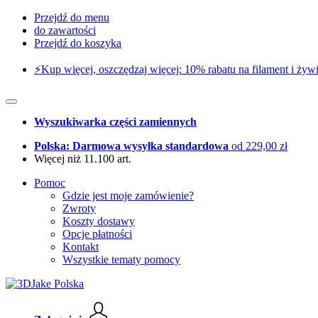
Przejdź do menu
do zawartości
Przejdź do koszyka
⚡️Kup więcej, oszczędzaj więcej: 10% rabatu na filament i żywi
Wyszukiwarka części zamiennych
Polska: Darmowa wysyłka standardowa
od 229,00 zł
Więcej niż 11.100 art.
Pomoc
Gdzie jest moje zamówienie?
Zwroty
Koszty dostawy
Opcje płatności
Kontakt
Wszystkie tematy pomocy