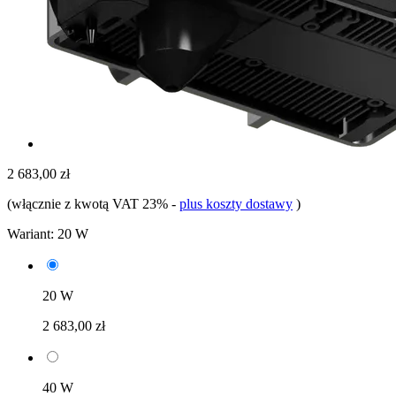
2 683,00 zł
(włącznie z kwotą VAT 23%
-
plus koszty dostawy
)
Wariant:
20 W
20 W
2 683,00 zł
40 W