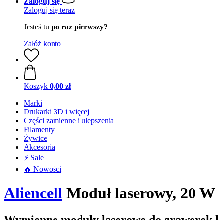
Zaloguj się
Zaloguj się teraz
Jesteś tu
po raz pierwszy?
Załóż konto
Koszyk
0,00 zł
Marki
Drukarki 3D i więcej
Części zamienne i ulepszenia
Filamenty
Żywice
Akcesoria
⚡ Sale
🔥 Nowości
Aliencell
Moduł laserowy, 20 W
Wymienne moduły laserowe do grawerek la