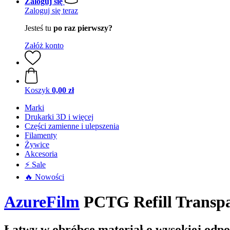
Zaloguj się
Zaloguj się teraz
Jesteś tu
po raz pierwszy?
Załóż konto
Koszyk
0,00 zł
Marki
Drukarki 3D i więcej
Części zamienne i ulepszenia
Filamenty
Żywice
Akcesoria
⚡ Sale
🔥 Nowości
AzureFilm
PCTG Refill Transpa
Łatwy w obróbce materiał o wysokiej odpor