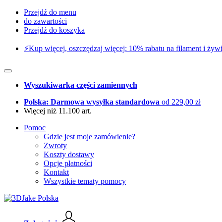
Przejdź do menu
do zawartości
Przejdź do koszyka
⚡️Kup więcej, oszczędzaj więcej: 10% rabatu na filament i żywi
Wyszukiwarka części zamiennych
Polska: Darmowa wysyłka standardowa
od 229,00 zł
Więcej niż 11.100 art.
Pomoc
Gdzie jest moje zamówienie?
Zwroty
Koszty dostawy
Opcje płatności
Kontakt
Wszystkie tematy pomocy