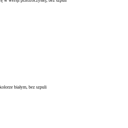
 w wersji przezroczystej, bez szpuli
olorze białym, bez szpuli