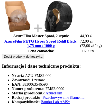
AzureFilm Master Spool, 2 szpule
44,99 zł
AzureFilm PETG Hyper Speed Refill Black,
72,00 zł
1,75 mm / 1000 g
(72,00 zł / kg)
Cena całkowita:
116,99 zł
Dodaj produkty do koszyka
Informacje i dane techniczne produktu:
Nr art.:
AZU-FMS2-000
Zawartość:
1 zestaw
EAN:
3830063546590
Numer producenta:
FMS2-0000
Marka (producent):
AzureFilm
Rodzaj produktu:
Przechowywanie filamentu
Kompatybilność:
Bambu Lab AMS*