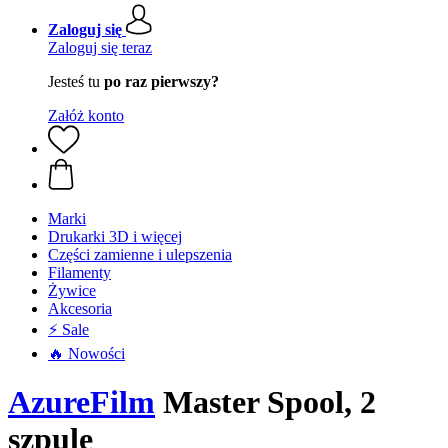
Zaloguj się
Zaloguj się teraz
Jesteś tu
po raz pierwszy?
Załóż konto
Marki
Drukarki 3D i więcej
Części zamienne i ulepszenia
Filamenty
Żywice
Akcesoria
⚡ Sale
🔥 Nowości
AzureFilm
Master Spool, 2
szpule