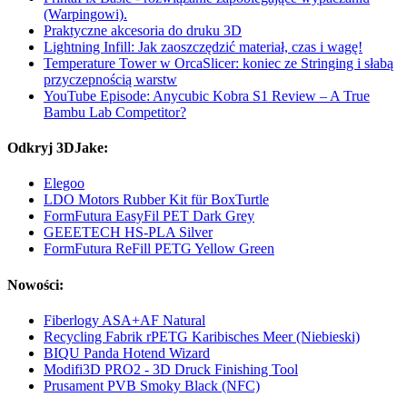
(Warpingowi).
Praktyczne akcesoria do druku 3D
Lightning Infill: Jak zaoszczędzić materiał, czas i wagę!
Temperature Tower w OrcaSlicer: koniec ze Stringing i słabą
przyczepnością warstw
YouTube Episode: Anycubic Kobra S1 Review – A True
Bambu Lab Competitor?
Odkryj 3DJake:
Elegoo
LDO Motors Rubber Kit für BoxTurtle
FormFutura EasyFil PET Dark Grey
GEEETECH HS-PLA Silver
FormFutura ReFill PETG Yellow Green
Nowości:
Fiberlogy ASA+AF Natural
Recycling Fabrik rPETG Karibisches Meer (Niebieski)
BIQU Panda Hotend Wizard
Modifi3D PRO2 - 3D Druck Finishing Tool
Prusament PVB Smoky Black (NFC)