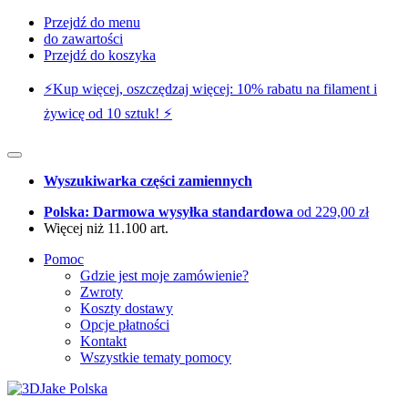
Przejdź do menu
do zawartości
Przejdź do koszyka
⚡️Kup więcej, oszczędzaj więcej: 10% rabatu na filament i
żywicę od 10 sztuk! ⚡️
Wyszukiwarka części zamiennych
Polska: Darmowa wysyłka standardowa
od 229,00 zł
Więcej niż 11.100 art.
Pomoc
Gdzie jest moje zamówienie?
Zwroty
Koszty dostawy
Opcje płatności
Kontakt
Wszystkie tematy pomocy