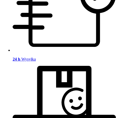
24 h
Wysyłka