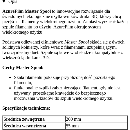
Opis
AzureFilm Master Spool
to innowacyjne rozwiązanie dla
świadomych ekologicznie użytkowników druku 3D, którzy chcą
przejść na filamenty wielokrotnego użytku. Zamiast wyrzucać każdą
szpulę filamentu po użyciu, AzureFilm oferuje system
wielokrotnego użytku.
Podstawa odlewanej ciśnieniowo
Master Spool
składa się z dwóch
solidnych kołnierzy, które wraz z filamentami uzupełniającymi
tworzą idealny duet. Szpule są łatwe w obsłudze i kompatybilne z
większością drukarek 3D.
Cechy Master Spool:
Skala filamentu pokazuje przybliżoną ilość pozostałego
filamentu,
funkcjonalne szpilki zabezpieczające filament, gdy nie jest
używany, prostokątne krawędzie do bezpiecznego
mocowania wkładów do szpuli wielokrotnego użytku.
Specyfikacje techniczne:
Średnica zewnętrzna
200 mm
Średnica wewnętrzna
55 mm