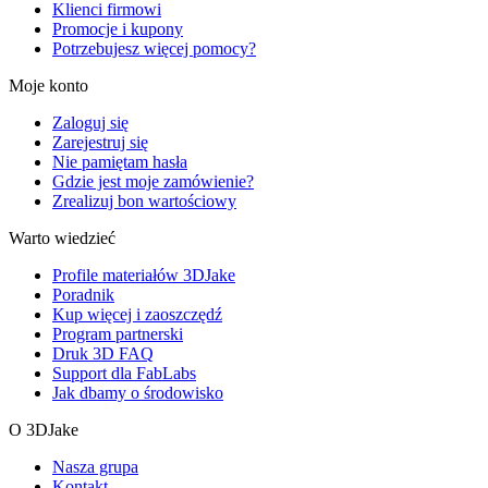
Klienci firmowi
Promocje i kupony
Potrzebujesz więcej pomocy?
Moje konto
Zaloguj się
Zarejestruj się
Nie pamiętam hasła
Gdzie jest moje zamówienie?
Zrealizuj bon wartościowy
Warto wiedzieć
Profile materiałów 3DJake
Poradnik
Kup więcej i zaoszczędź
Program partnerski
Druk 3D FAQ
Support dla FabLabs
Jak dbamy o środowisko
O 3DJake
Nasza grupa
Kontakt