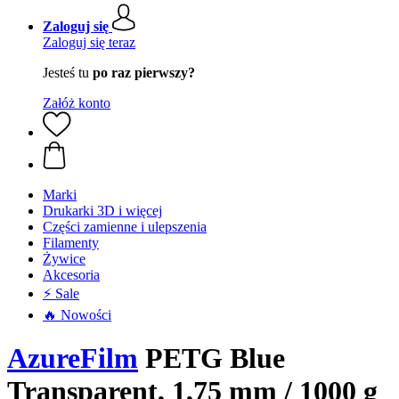
Zaloguj się
Zaloguj się teraz
Jesteś tu
po raz pierwszy?
Załóż konto
Marki
Drukarki 3D i więcej
Części zamienne i ulepszenia
Filamenty
Żywice
Akcesoria
⚡ Sale
🔥 Nowości
AzureFilm
PETG Blue
Transparent, 1,75 mm / 1000 g