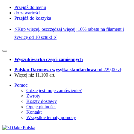
Przejdź do menu
do zawartości
Przejdź do koszyka
⚡️Kup więcej, oszczędzaj więcej: 10% rabatu na filament i
żywicę od 10 sztuk! ⚡️
Wyszukiwarka części zamiennych
Polska: Darmowa wysyłka standardowa
od 229,00 zł
Więcej niż 11.100 art.
Pomoc
Gdzie jest moje zamówienie?
Zwroty
Koszty dostawy
Opcje płatności
Kontakt
Wszystkie tematy pomocy