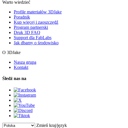
Warto wiedzieć
Profile materiałów 3DJake
Poradnik
Kup więcej i zaoszczędź
Program partnerski
Druk 3D FAQ
Support dla FabLabs
Jak dbamy o środowisko
O 3DJake
Nasza grupa
Kontakt
Śledź nas na
Zmień kraj/język