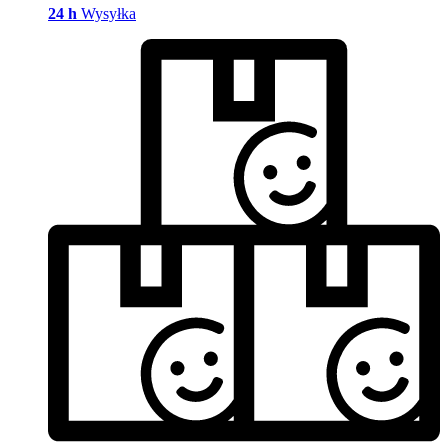
24 h
Wysyłka