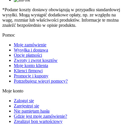
*Podane koszty dostawy obowiązują w przypadku standardowej
wysyłki. Mogą wystąpić dodatkowe opłaty, np. ze względu na
wagę, rozmiar lub właściwości produktów. Informacje te można
znaleźć bezpośrednio w opisie produktu.
Pomoc
Moje zamówienie
Wysyłka i dostawa
Opcje płatności
Zwroty i zwrot kosztów
Moje konto klienta
Klienci firmowi
Promocje i kupony
Potrzebujesz więcej pomocy?
Moje konto
Zaloguj się
Zarejestruj się
Nie pamiętam hasła
Gdzie jest moje zamówienie?
Zrealizuj bon wartościowy