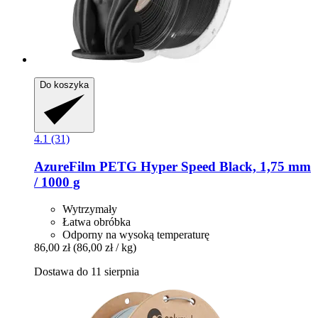
Do koszyka
4.1 (31)
AzureFilm
PETG Hyper Speed Black, 1,75 mm
/ 1000 g
Wytrzymały
Łatwa obróbka
Odporny na wysoką temperaturę
86,00 zł
(86,00 zł / kg)
Dostawa do 11 sierpnia