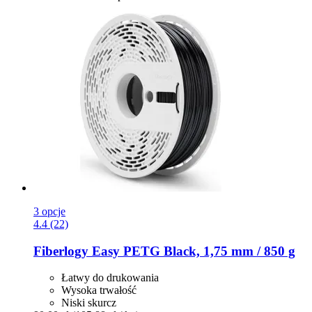
3 opcje
4.4 (22)
Fiberlogy
Easy PETG Black, 1,75 mm / 850 g
Łatwy do drukowania
Wysoka trwałość
Niski skurcz