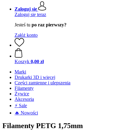
Zaloguj się
Zaloguj się teraz
Jesteś tu
po raz pierwszy?
Załóż konto
Koszyk
0,00 zł
Marki
Drukarki 3D i więcej
Części zamienne i ulepszenia
Filamenty
Żywice
Akcesoria
⚡ Sale
🔥 Nowości
Filamenty PETG 1,75mm