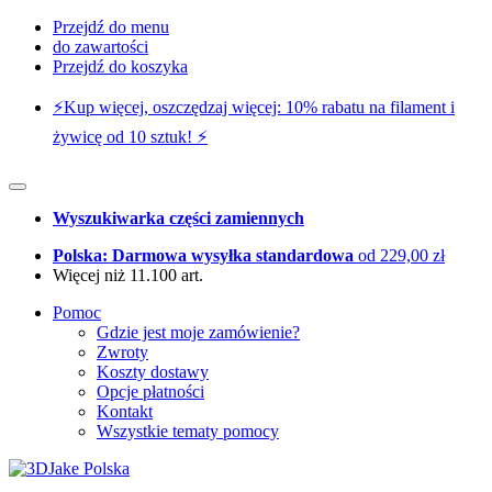
Przejdź do menu
do zawartości
Przejdź do koszyka
⚡️Kup więcej, oszczędzaj więcej: 10% rabatu na filament i
żywicę od 10 sztuk! ⚡️
Wyszukiwarka części zamiennych
Polska: Darmowa wysyłka standardowa
od 229,00 zł
Więcej niż 11.100 art.
Pomoc
Gdzie jest moje zamówienie?
Zwroty
Koszty dostawy
Opcje płatności
Kontakt
Wszystkie tematy pomocy